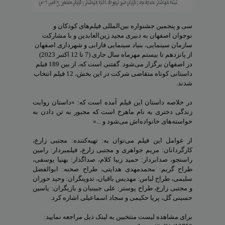
سی و پنجمین جشنواره بین‌المللی فیلم‌های کودکان و
نوجوان اصفهان به‌ دبیری مجید زین‌العابدین و با مشارکت
سازمان سینمایی، بنیاد سینمایی فارابی و شهرداری اصفهان
از پانزدهم تا بیستم مهرماه سال جاری (7 تا 12 اکتبر 2023)
در اصفهان برگزار می‌شود. گفتنی است که، از بین 189 فیلم
داستانی کوتاه متقاضی شرکت در این بخش، 12 فیلم انتخاب
شدند.
در خلاصه داستان این فیلم آمده است که: «داستان روایت
زندگی دختری به نام ماهرخ است که مجبور به تن دادن به
خواسته‌های خانواده‌اش می‌شود و ...»
از عوامل این فیلم می‌توان به: تهیه‌کننده: مجتبی زارع،
کارگردانان: مریم جواهری و مجتبی زارع، فیلمبردار: رامین
راستجو، صدابردار: حمید زیبا کلام، صداگذار: بهنیا یوسفی،
طراح گریم: محمد‌مهدی هدایتی، طراح صحنه: ابوالفضل
سلیمی، طراح لباس: مهدیس باقیان، تدوینگران: وحید حوران
و مجتبی زارع، طراح پوستر: علی جبینیان و بازیگران: یاسین
حسینی گل، پریا حکیمی و سجاد اسماعیلی اشاره کرد.
برای مشاهده لیست منتخبین به لینک ذیل مراجعه نمایید: