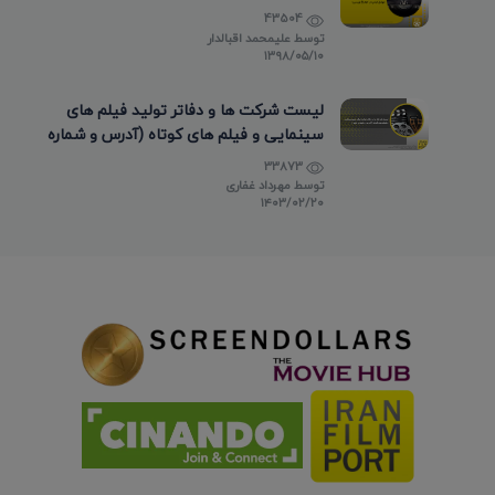
43504
توسط
علیمحمد اقبالدار
۱۳۹۸/۰۵/۱۰
لیست شرکت ها و دفاتر تولید فیلم های
سینمایی و فیلم های کوتاه (آدرس و شماره
تماس)
33873
توسط
مهرداد غفاری
۱۴۰۳/۰۲/۲۰