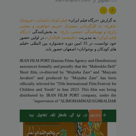
-
+
به گزارش «درگاه فیلم ایران»
فیلم کوتاه داستانی «عروسک
ماهرخ» به کارگردانی
مشترک «مریم جواهری و مجتبی
زارع» و تهیه‌کنندگی «مجتبی زارع»
به پخش‌کنندگی
«درگاه
فیلم ایران»
به مدیریت
«علیمحمد اقبالدار»
، در اولین حضور
خود توانست، در 35 امین دوره جشنواره بین المللی «فیلم
های کودکان و نوجوانان» اصفهان حضور یابد.
IRAN FILM PORT (Iranian Films Agency and Distribution)
announces formally and proudly that the "Mahrokhs Doll"
Short film, co-directed by "Mojtaba Zare" and "Maryam
Javaheri" and produced by "Mojtaba Zare" has been
officially selected for "35th International Film Festival for
Children and Youth" in Iran 2023. This film was being
distributed by IRAN FILM PORT company, under the
supervision of "ALIMOHAMMAD EGHBALDAR".