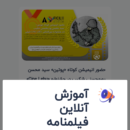
حضور انیمیشن کوتاه «پوتین» سید محسن
پورمحسنی شکیب در جشنواره «Cine Lebu»
آموزش
شیلی
۱۴۰۰/۱۱/۱۳
آنلاین
فیلمنامه