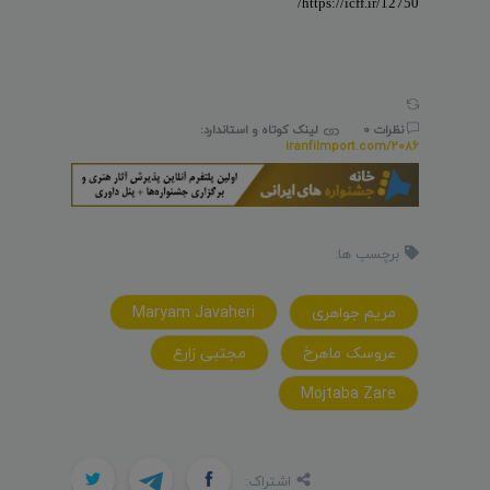
https://icff.ir/12750/
نظرات 0
لینک کوتاه و استاندارد:
iranfilmport.com/2086
برچسب ها:
مریم جواهری
Maryam Javaheri
عروسک ماهرخ
مجتبی زارع
Mojtaba Zare
اشتراک: