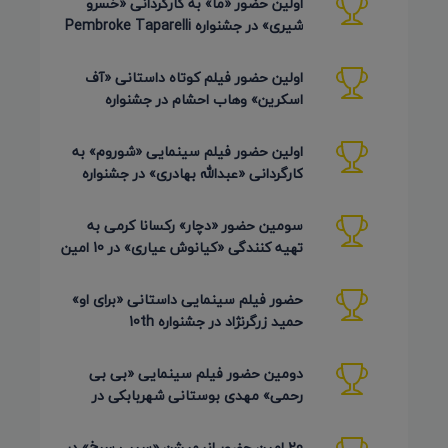
اولین حضور «ما» به کارگردانی «خسرو
شیری» در جشنواره Pembroke Taparelli
Arts آمریکا 2026
اولین حضور فیلم کوتاه داستانی «آف
اسکرین» وهاب احشام در جشنواره
Pembroke Taparelli آمریکا 2026
اولین حضور فیلم سینمایی «شوروم» به
کارگردانی «عبدالله بهادری» در جشنواره
AZIMUTH روسیه 2026
سومین حضور «دچار» رکسانا کرمی به
تهیه کنندگی «کیانوش عیاری» در 10 امین
دوره Pembroke Taparelli
حضور فیلم سینمایی داستانی «برای او»
حمید زرگرنژاد در جشنواره 10th
Pembroke Taparelli آمریکا
دومین حضور فیلم سینمایی «بی بی
رحمی» مهدی بوستانی شهربابکی در
جشنواره Pembroke Taparelli آمریکا
20 امین حضور انیمیشن «سیب سرخ» در