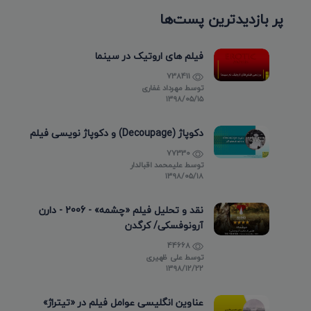
پر بازدیدترین پست‌ها
فیلم های اروتیک در سینما
738411
توسط
مهرداد غفاری
۱۳۹۸/۰۵/۱۵
دکوپاژ (Decoupage) و دکوپاژ نویسی فیلم
77330
توسط
علیمحمد اقبالدار
۱۳۹۸/۰۵/۱۸
نقد و تحلیل فیلم «چشمه» - 2006 - دارن
آرونوفسکی/ کرگدن
44668
توسط
علی ظهیری
۱۳۹۸/۱۲/۲۲
عناوین انگلیسی عوامل فیلم در «تیتراژ»