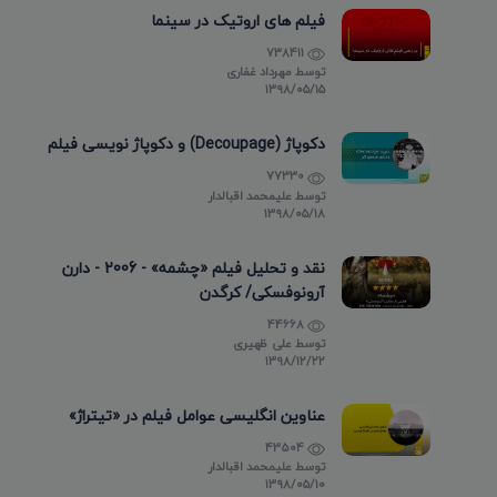
فیلم های اروتیک در سینما
738411
توسط
مهرداد غفاری
۱۳۹۸/۰۵/۱۵
دکوپاژ (Decoupage) و دکوپاژ نویسی فیلم
77330
توسط
علیمحمد اقبالدار
۱۳۹۸/۰۵/۱۸
نقد و تحلیل فیلم «چشمه» - 2006 - دارن
آرونوفسکی/ کرگدن
44668
توسط
علی ظهیری
۱۳۹۸/۱۲/۲۲
عناوین انگلیسی عوامل فیلم در «تیتراژ»
43504
توسط
علیمحمد اقبالدار
۱۳۹۸/۰۵/۱۰