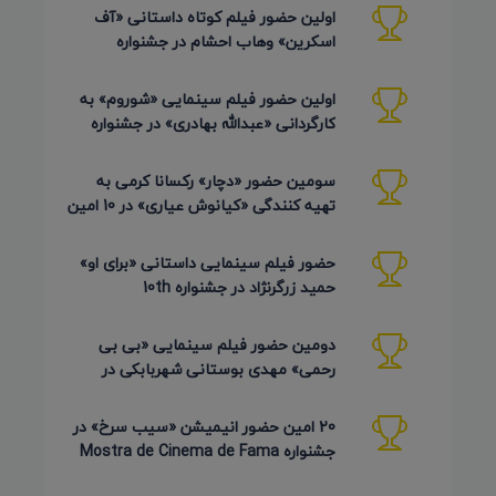
اولین حضور فیلم کوتاه داستانی «آف
اسکرین» وهاب احشام در جشنواره
Pembroke Taparelli آمریکا 2026
اولین حضور فیلم سینمایی «شوروم» به
کارگردانی «عبدالله بهادری» در جشنواره
AZIMUTH روسیه 2026
سومین حضور «دچار» رکسانا کرمی به
تهیه کنندگی «کیانوش عیاری» در 10 امین
دوره Pembroke Taparelli
حضور فیلم سینمایی داستانی «برای او»
حمید زرگرنژاد در جشنواره 10th
Pembroke Taparelli آمریکا
دومین حضور فیلم سینمایی «بی بی
رحمی» مهدی بوستانی شهربابکی در
جشنواره Pembroke Taparelli آمریکا
20 امین حضور انیمیشن «سیب سرخ» در
جشنواره Mostra de Cinema de Fama
برزیل 2026