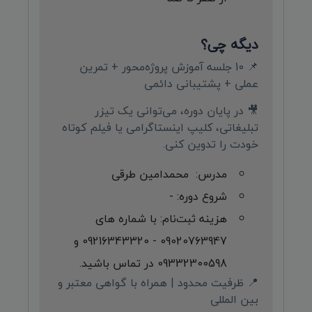
دیگه چی؟
📌 10 جلسه آموزش پروژه‌محور + تمرین
عملی + پشتیبانی دائمی
🎥 در پایان دوره، می‌توانی یک تیزر
تبلیغاتی، کلیپ اینستاگرامی یا فیلم کوتاه
خودت را تدوین کنی.
مدرس: محمدامین طرقی
شروع دوره: -
هزینه ثبت‌نام: با شماره های
09020763947 - 09216343320 و
09332300598 در تماس باشید.
📍 ظرفیت محدود | همراه با گواهی معتبر و
بین المللی