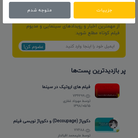
جزییات
متوجه شدم
خبرنامه
از مهمترین اخبار و رویدادهای سینمایی و مدیوم
فیلم کوتاه مطلع شوید:
عضوم کن!
پر بازدیدترین پست‌ها
فیلم های اروتیک در سینما
736299
توسط
مهرداد غفاری
۱۳۹۸/۰۵/۱۵
دکوپاژ (Decoupage) و دکوپاژ نویسی فیلم
77288
توسط
علیمحمد اقبالدار