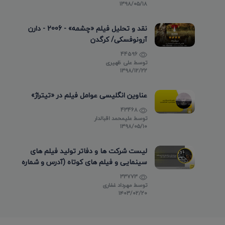
۱۳۹۸/۰۵/۱۸
نقد و تحلیل فیلم «چشمه» - 2006 - دارن
آرونوفسکی/ کرگدن
44596
توسط
علی ظهیری
۱۳۹۸/۱۲/۲۲
عناوین انگلیسی عوامل فیلم در «تیتراژ»
43468
توسط
علیمحمد اقبالدار
۱۳۹۸/۰۵/۱۰
لیست شرکت ها و دفاتر تولید فیلم های
سینمایی و فیلم های کوتاه (آدرس و شماره
تماس)
33773
توسط
مهرداد غفاری
۱۴۰۳/۰۲/۲۰