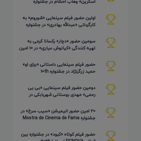
اسکرین» وهاب احشام در جشنواره
Pembroke Taparelli آمریکا 2026
اولین حضور فیلم سینمایی «شوروم» به
کارگردانی «عبدالله بهادری» در جشنواره
AZIMUTH روسیه 2026
سومین حضور «دچار» رکسانا کرمی به
تهیه کنندگی «کیانوش عیاری» در 10 امین
دوره Pembroke Taparelli
حضور فیلم سینمایی داستانی «برای او»
حمید زرگرنژاد در جشنواره 10th
Pembroke Taparelli آمریکا
دومین حضور فیلم سینمایی «بی بی
رحمی» مهدی بوستانی شهربابکی در
جشنواره Pembroke Taparelli آمریکا
20 امین حضور انیمیشن «سیب سرخ» در
جشنواره Mostra de Cinema de Fama
برزیل 2026
حضور فیلم کوتاه «کبود» در جشنواره بین