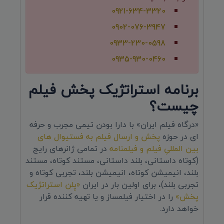
0921-634-3320
0902-076-3947
0933-230-0598
0935-930-0460
برنامه استراتژیک پخش فیلم
چیست؟
«درگاه فیلم ایران» با دارا بودن تیمی مجرب و حرفه
ای در حوزه
پخش و ارسال فیلم به فستیوال های
بین المللیِ فیلم و فیلمنامه
در تمامی ژانرهای رایج
(کوتاه داستانی، بلند داستانی، مستند کوتاه، مستند
بلند، انیمیشن کوتاه، انیمیشن بلند، تجربی کوتاه و
تجربی بلند)، برای اولین بار در ایران
«پِلن استراتژیک
پخش»
را در اختیار فیلمساز و یا تهیه کننده قرار
خواهد دارد.