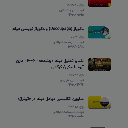
737680
توسط
مهرداد غفاری
۱۳۹۸/۰۵/۱۵
دکوپاژ (Decoupage) و دکوپاژ نویسی فیلم
77311
توسط
علیمحمد اقبالدار
۱۳۹۸/۰۵/۱۸
نقد و تحلیل فیلم «چشمه» - 2006 - دارن
آرونوفسکی/ کرگدن
44649
توسط
علی ظهیری
۱۳۹۸/۱۲/۲۲
عناوین انگلیسی عوامل فیلم در «تیتراژ»
43495
توسط
علیمحمد اقبالدار
۱۳۹۸/۰۵/۱۰