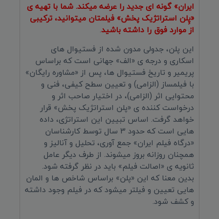
ایران» گونه ای جدید را عرضه میکند. شما با تهیه ی
«پِلن استراتژیک پخش» فیلمتان میتوانید، ترکیبی
از موارد فوق را داشته باشید
.
این پلن، جدولی مدون شده از فستیوال های
اسکاری و درجه ی «الف» جهانی است که براساس
پریمیر و تاریخ فستیوال ها، پس از «مشاوره رایگان»
با فیلمساز (الزامی) و تعیین سطح کیفی، فنی و
محتوایی اثر (الزامی)، در اختیار صاحب اثر و
درخواست کننده ی «پلن استراتژیک پخش» قرار
خواهد گرفت. اساس تبیین این استراتژی، داده
هایی است که حدود 3 سال توسط کارشناسان
«درگاه فیلم ایران» جمع آوری، تحلیل و آنالیز و
همچنان روزانه بروز میشوند. از طرف دیگر عامل
ثانویه ی «اصالت فیلم» باید در نظر گرفته شود.
بدین معنا که این «پلن» براساس شاخص ها و المان
هایی تعیین و فیلتر میشود که در فیلم وجود داشته
و کشف شود.