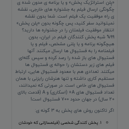
«پِلن استراتژیک پخش» و یا برنامه ی مدون شده ی
چگونگی ارسال فیلم به جشنواره های خارجی، نقشه
ی راه موفقیت یک فیلم است. شما بدون نقشه
نمیتوانید سفر کنید، پس چگونه بدون «پلن پخش»
انتظار موفقیت فیلمتان را در جشنواره ها دارید؟
99% شبه پخش کنندگان فیلم در ایران، بدون
هیچگونه برنامه و یا پلنی مشخص، فیلم و یا
فیلمنامه را به فستیوال ها ارسال میکنند. آنها
فستیوال های باز شده را رصد کرده و سپس گله‌ای
فیلم های زیر دستشان را حواله ی فستیوال ها
میکنند. تعدادی هم با معدود فستیوال هایی، ارتباط
مستقیم کاری داشته و تنها هنرشان رایزنی با همان
فستیوال های خاص است. در صورتی که نمیدانند،
تعداد فستیوال های A+ (اسکاری) و A (قدمت بالای
20 سال) در جهان حدود 700 فستیوال است!
اگر تاکنون روش های پخش به 3 گونه ی:
1. پخش کنندگی شخصی (فیلمسازانی که خودشان