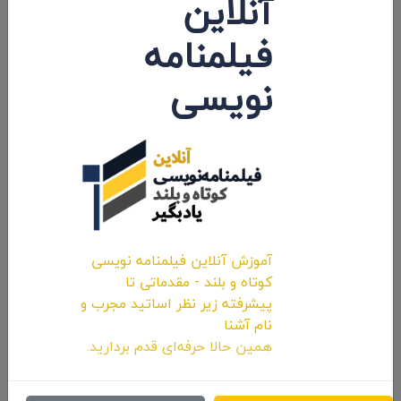
آنلاین
نامزد «بهترین بازیگر مکمل زن» در جشنواره
فیلمنامه
بین‌المللی فیلم «MUMBAI INTERNATIONAL
نویسی
CULT FILM FESTIVAL» هند - 2023 /
لینک خبر
پروانه‌ها
حضور در 11امین دوره جشنواره بین‌المللی «XI
MONTES DE MARIA AUDIOVISUAL FESTIVAL -
FAMMA» کلمبیا - 2022 /
لینک خبر
حضور در جشنواره بین‌المللی «Art Without
آموزش آنلاین فیلمنامه نویسی
Limit International Film Festival» کوزوو - 2022
کوتاه و بلند - مقدماتی تا
/
لینک خبر
پیشرفته زیر نظر اساتید مجرب و
حضور در جشنواره بین‌المللی «Together
نام آشنا
همین حالا حرفه‌ای قدم بردارید.
Disability Film Festival» انگلستان - 2022 /
لینک
خبر