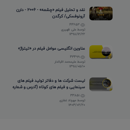
نقد و تحلیل فیلم «چشمه» - 2006 - دارن
آرونوفسکی/ کرگدن
44653
توسط
علی ظهیری
۱۳۹۸/۱۲/۲۲
عناوین انگلیسی عوامل فیلم در «تیتراژ»
43499
توسط
علیمحمد اقبالدار
۱۳۹۸/۰۵/۱۰
لیست شرکت ها و دفاتر تولید فیلم های
سینمایی و فیلم های کوتاه (آدرس و شماره
تماس)
33851
توسط
مهرداد غفاری
۱۴۰۳/۰۲/۲۰