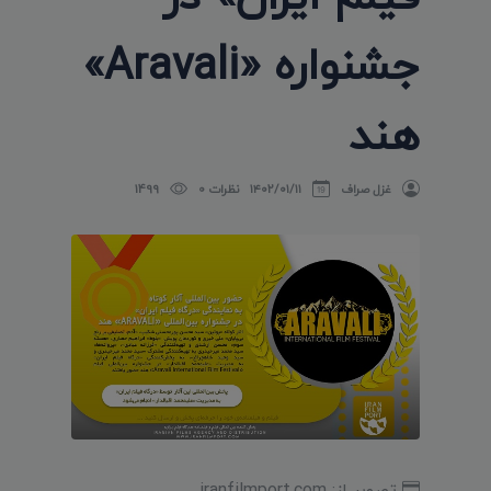
جشنواره «Aravali»
هند
غزل صراف
۱۴۰۲/۰۱/۱۱
نظرات 0
1499
تصویر از: iranfilmport.com