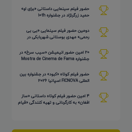
حضور فیلم سینمایی داستانی «برای او»
حمید زرگرنژاد در جشنواره 10th
Pembroke Taparelli آمریکا
دومین حضور فیلم سینمایی «بی بی
رحمی» مهدی بوستانی شهربابکی در
جشنواره Pembroke Taparelli آمریکا
20 امین حضور انیمیشن «سیب سرخ» در
جشنواره Mostra de Cinema de Fama
برزیل 2026
حضور فیلم کوتاه «کبود» در جشنواره بین
المللی FICNOVA اسپانیا 2026
4 امین حضور فیلم کوتاه داستانی «ساز
افغان» به کارگردانی و تهیه کنندگی «قیام
کرمی شیرازی»