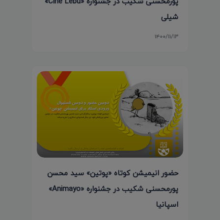
پورمحسنی شکیب در جشنواره «Cine Lebu»
شیلی
۱۴۰۰/۱۱/۱۳
حضور انیمیشن کوتاه «پوتین» سید محسن
پورمحسنی شکیب در جشنواره «Animayo»
اسپانیا