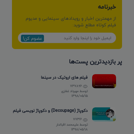
خبرنامه
از مهمترین اخبار و رویدادهای سینمایی و مدیوم
فیلم کوتاه مطلع شوید:
عضوم کن!
پر بازدیدترین پست‌ها
فیلم های اروتیک در سینما
737896
توسط
مهرداد غفاری
۱۳۹۸/۰۵/۱۵
دکوپاژ (Decoupage) و دکوپاژ نویسی فیلم
77316
توسط
علیمحمد اقبالدار
۱۳۹۸/۰۵/۱۸