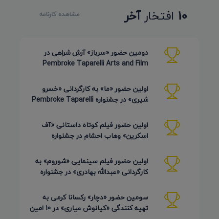
10
افتخار
آخر
مشاهده کارنامه
دومین حضور «سرباز» آرش شراهی در
Pembroke Taparelli Arts and Film
Festival آمریکا 2026
اولین حضور «ما» به کارگردانی «خسرو
شیری» در جشنواره Pembroke Taparelli
Arts آمریکا 2026
اولین حضور فیلم کوتاه داستانی «آف
اسکرین» وهاب احشام در جشنواره
Pembroke Taparelli آمریکا 2026
اولین حضور فیلم سینمایی «شوروم» به
کارگردانی «عبدالله بهادری» در جشنواره
AZIMUTH روسیه 2026
سومین حضور «دچار» رکسانا کرمی به
تهیه کنندگی «کیانوش عیاری» در 10 امین
دوره Pembroke Taparelli