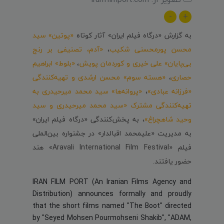
-
+
به گزارش «درگاه فیلم ایران» آثار کوتاه
«پوتین» سید
محسن پورمحسنی شکیب
،
«آدم، تصنیفی بر رنج
بی‌پایان» علی خیری و کوردمان پویش
،
«بلوط» ابراهیم
حصاری
،
«هسته سوم» محسن ارشدی و تهیه‌کنندگی
«فرزانه عبادی»
،
«پروانه‌ها» سید محمد میرحیدری به
تهیه‌کنندگی مشترک «سید محمد میرحیدری و سید
وحید شاهچراغ»
، به پخش‌کنندگی «درگاه فیلم ایران»
به مدیریت «علیمحمد اقبالدار» در جشنواره بین‌الملی
فیلم «Aravali International Film Festival» هند
حضور یافتند.
IRAN FILM PORT (An Iranian Films Agency and
Distribution) announces formally and proudly
that the short films named "The Boot" directed
by "Seyed Mohsen Pourmohseni Shakib", "ADAM,