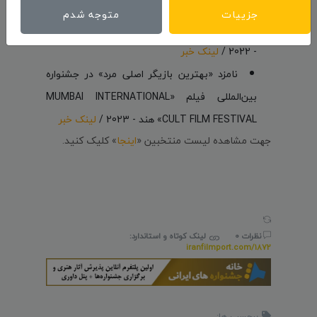
حضور در جشنواره بین‌المللی «Cineaste
جزییات
متوجه شدم
International Film Festival of India - CIFFI» هند
- 2022 /
لینک خبر
نامزد «بهترین بازیگر اصلی مرد» در جشنواره
بین‌المللی فیلم «MUMBAI INTERNATIONAL
CULT FILM FESTIVAL» هند - 2023 /
لینک خبر
جهت مشاهده لیست منتخبین «
اینجا
» کلیک کنید.
نظرات 0
لینک کوتاه و استاندارد:
iranfilmport.com/1872
برچسب ها: