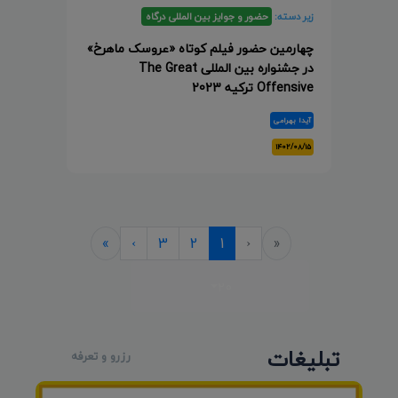
زیر دسته:
حضور و جوایز بین المللی درگاه
چهارمین حضور فیلم کوتاه «عروسک ماهرخ»
در جشنواره بین المللی The Great
Offensive ترکیه 2023
آیدا بهرامی
۱۴۰۲/۰۸/۱۵
Last
Next
Previous
First
»
›
3
2
1
‹
«
3 pages
20
52 records
تبلیغات
رزرو و تعرفه