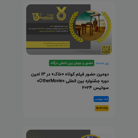
زیر دسته:
حضور و جوایز بین المللی درگاه
دومین حضور فیلم کوتاه «خاک» در 13 امین
دوره جشنواره بین المللی «OtherMovie»
سوئیس 2024
آیدا بهرامی
۱۴۰۳/۰۱/۱۸