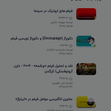
فیلم های اروتیک در سینما
736406
توسط
مهرداد غفاری
۱۳۹۸/۰۵/۱۵
دکوپاژ (Decoupage) و دکوپاژ نویسی فیلم
77293
توسط
علیمحمد اقبالدار
۱۳۹۸/۰۵/۱۸
نقد و تحلیل فیلم «چشمه» - 2006 - دارن
آرونوفسکی/ کرگدن
44598
توسط
علی ظهیری
۱۳۹۸/۱۲/۲۲
عناوین انگلیسی عوامل فیلم در «تیتراژ»
43472
توسط
علیمحمد اقبالدار