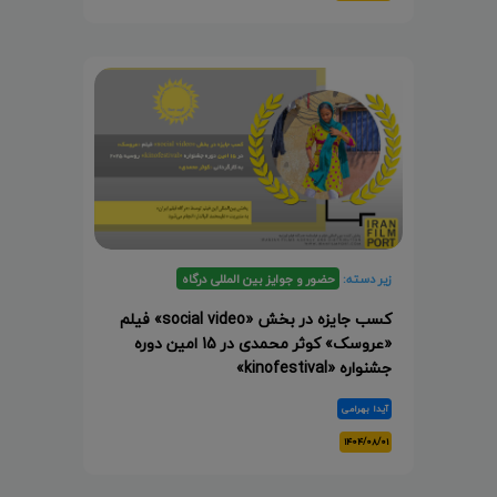
زیر دسته:
حضور و جوایز بین المللی درگاه
کسب جایزه در بخش «social video» فیلم
«عروسک» کوثر محمدی در 15 امین دوره
جشنواره «kinofestival»
آیدا بهرامی
۱۴۰۴/۰۸/۰۱