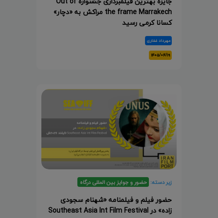
جایزه بهترین فیلمبرداری جشنواره Out of
the frame Marrakech مراکش به «دچار»
کسانا کرمی رسید
مهرداد غفاری
۱۴۰۵/۰۴/۱۹
زیر دسته:
حضور و جوایز بین المللی درگاه
حضور فیلم و فیلمنامه «شهنام سجودی
زاده» در Southeast Asia Int Film Festival