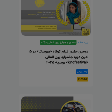
زیر دسته:
حضور و جوایز بین المللی درگاه
دومین حضور فیلم کوتاه «عروسک» در 15
امین دوره جشنواره بین المللی
«kinofestival» روسیه 2025
آیدا بهرامی
۱۴۰۴/۰۴/۱۶