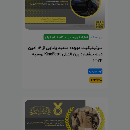
زیر دسته:
نمایندگان رسمی درگاه فیلم ایران
سرتیفیکیت «بچه» سعید رضایی از 14 امین
دوره جشنواره بین المللی KinoFest روسیه
2024
آیدا بهرامی
۱۴۰۳/۱۱/۰۸