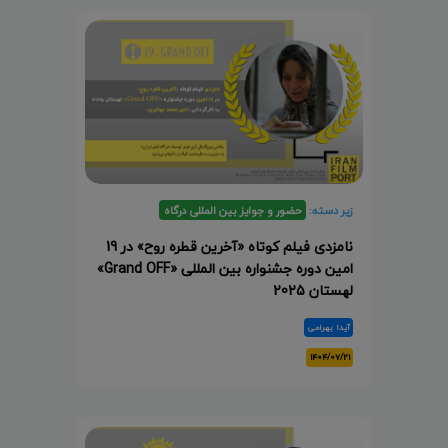
زیر دسته:
حضور و جوایز بین المللی درگاه
نامزدی فیلم کوتاه «آخرین قطره روح» در 19
امین دوره جشنواره بین المللی «Grand OFF»
لهستان 2025
آیدا بهرامی
۱۴۰۴/۰۷/۲۱