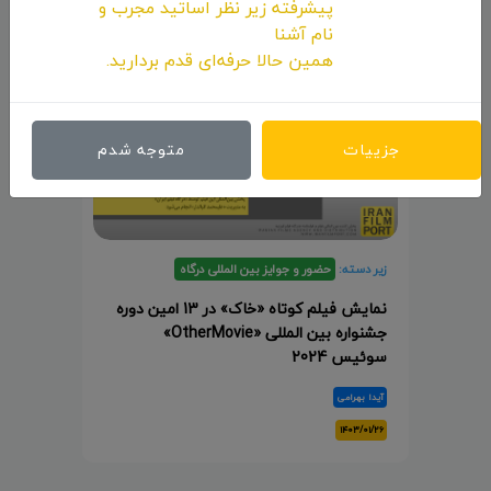
پیشرفته زیر نظر اساتید مجرب و
نام آشنا
همین حالا حرفه‌ای قدم بردارید.
جزییات
متوجه شدم
زیر دسته:
حضور و جوایز بین المللی درگاه
نمایش فیلم کوتاه «خاک» در 13 امین دوره
جشنواره بین المللی «OtherMovie»
سوئیس 2024
آیدا بهرامی
۱۴۰۳/۰۱/۲۶