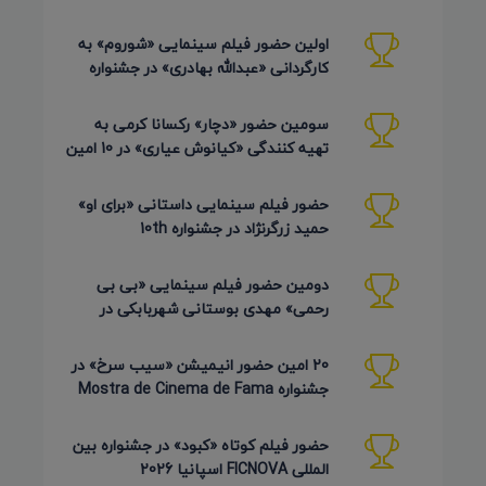
Pembroke Taparelli آمریکا 2026
اولین حضور فیلم سینمایی «شوروم» به
کارگردانی «عبدالله بهادری» در جشنواره
AZIMUTH روسیه 2026
سومین حضور «دچار» رکسانا کرمی به
تهیه کنندگی «کیانوش عیاری» در 10 امین
دوره Pembroke Taparelli
حضور فیلم سینمایی داستانی «برای او»
حمید زرگرنژاد در جشنواره 10th
Pembroke Taparelli آمریکا
دومین حضور فیلم سینمایی «بی بی
رحمی» مهدی بوستانی شهربابکی در
جشنواره Pembroke Taparelli آمریکا
20 امین حضور انیمیشن «سیب سرخ» در
جشنواره Mostra de Cinema de Fama
برزیل 2026
حضور فیلم کوتاه «کبود» در جشنواره بین
المللی FICNOVA اسپانیا 2026