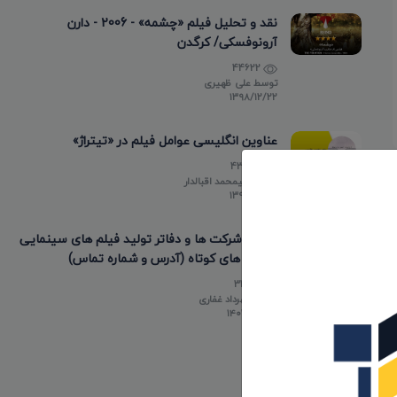
نقد و تحلیل فیلم «چشمه» - 2006 - دارن
آرونوفسکی/ کرگدن
44622
توسط
علی ظهیری
۱۳۹۸/۱۲/۲۲
عناوین انگلیسی عوامل فیلم در «تیتراژ»
43482
توسط
علیمحمد اقبالدار
۱۳۹۸/۰۵/۱۰
لیست شرکت ها و دفاتر تولید فیلم های سینمایی
و فیلم های کوتاه (آدرس و شماره تماس)
33801
توسط
مهرداد غفاری
۱۴۰۳/۰۲/۲۰