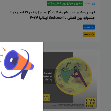
زیر دسته:
حضور و جوایز بین المللی درگاه
نهمین حضور انیمیشن «دشت گل های زرد» در 21 امین دوره
جشنواره بین المللی Sedicicorto ایتالیا 2024
آیدا بهرامی
۱۴۰۳/۰۷/۱۹