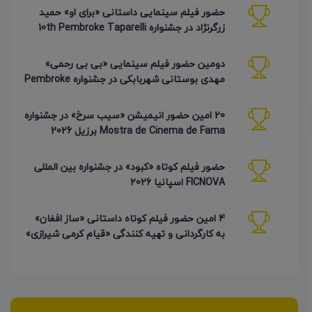
حضور فیلم سینمایی داستانی «برای او» حمید
زرگرنژاد در جشنواره 10th Pembroke Taparelli
آمریکا
دومین حضور فیلم سینمایی «بی بی رحمی»
مهدی بوستانی شهربابکی در جشنواره Pembroke
Taparelli آمریکا
20 امین حضور انیمیشن «سیب سرخ» در جشنواره
Mostra de Cinema de Fama برزیل 2026
حضور فیلم کوتاه «کبود» در جشنواره بین المللی
FICNOVA اسپانیا 2026
4 امین حضور فیلم کوتاه داستانی «ساز افغان»
به کارگردانی و تهیه کنندگی «قیام کرمی شیرازی»