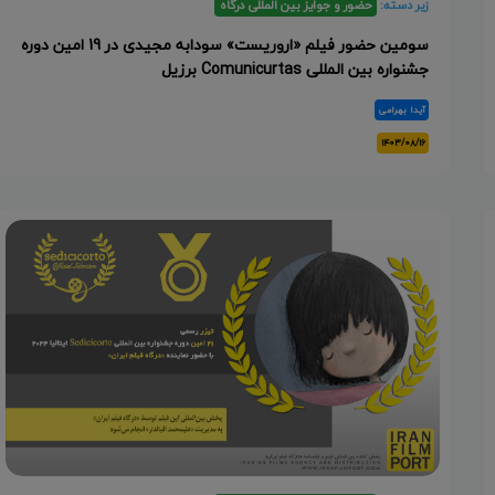
زیر دسته:
حضور و جوایز بین المللی درگاه
سومین حضور فیلم «اروریست» سودابه مجیدی در 19 امین دوره
جشنواره بین المللی Comunicurtas برزیل
آیدا بهرامی
۱۴۰۳/۰۸/۱۶