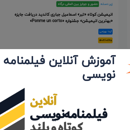
زیر دسته:
حضور و جوایز بین المللی درگاه
انیمیشن کوتاه «تبر» اسماعیل جباری کاندید دریافت جایزه
«بهترین انیمیشن» جشنواره «Ponme un corto»
آیدا بهرامی
۱۴۰۳/۰۶/۲۵
آموزش آنلاین فیلمنامه
نویسی