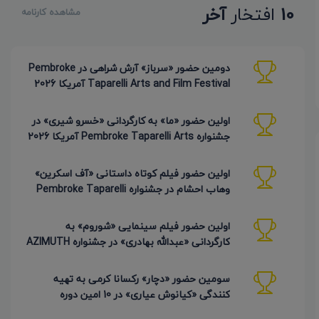
10
افتخار
آخر
مشاهده کارنامه
دومین حضور «سرباز» آرش شراهی در Pembroke
Taparelli Arts and Film Festival آمریکا 2026
اولین حضور «ما» به کارگردانی «خسرو شیری» در
جشنواره Pembroke Taparelli Arts آمریکا 2026
اولین حضور فیلم کوتاه داستانی «آف اسکرین»
وهاب احشام در جشنواره Pembroke Taparelli
آمریکا 2026
اولین حضور فیلم سینمایی «شوروم» به
کارگردانی «عبدالله بهادری» در جشنواره AZIMUTH
روسیه 2026
سومین حضور «دچار» رکسانا کرمی به تهیه
کنندگی «کیانوش عیاری» در 10 امین دوره
Pembroke Taparelli