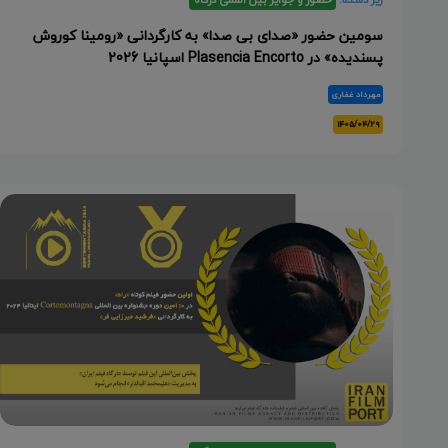
سومین حضور «صدای بی صدا» به کارگردانی «رومینا کوروش
پسندیده» در Plasencia Encorto اسپانیا 2026
مهرداد غفاری
۱۴۰۵/۰۴/۲۹