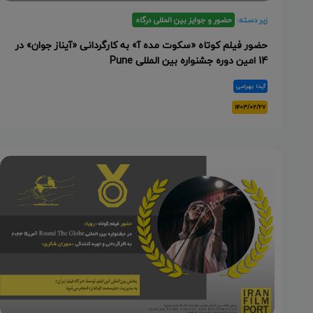
زیر دسته:
حضور و جوایز بین المللی درگاه
حضور فیلم کوتاه «سکوت مده آ» به کارگردانی «آیناز جوان» در
14 امین دوره جشنواره بین المللی Pune
آیدا بهرامی
۱۴۰۳/۰۲/۲۷