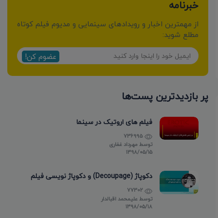
خبرنامه
از مهمترین اخبار و رویدادهای سینمایی و مدیوم فیلم کوتاه
مطلع شوید:
عضوم کن!
پر بازدیدترین پست‌ها
فیلم های اروتیک در سینما
736995
توسط
مهرداد غفاری
۱۳۹۸/۰۵/۱۵
دکوپاژ (Decoupage) و دکوپاژ نویسی فیلم
77302
توسط
علیمحمد اقبالدار
۱۳۹۸/۰۵/۱۸