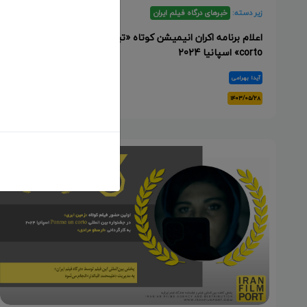
زیر دسته:
خبرهای درگاه فیلم ایران
اعلام برنامه اکران انیمیشن کوتاه «تبر» در جشنواره «Ponme un
corto» اسپانیا 2024
آیدا بهرامی
۱۴۰۳/۰۵/۲۸