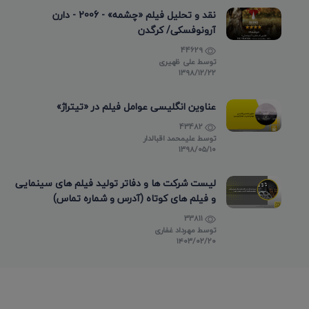
نقد و تحلیل فیلم «چشمه» - 2006 - دارن
آرونوفسکی/ کرگدن
44629
توسط
علی ظهیری
۱۳۹۸/۱۲/۲۲
عناوین انگلیسی عوامل فیلم در «تیتراژ»
43482
توسط
علیمحمد اقبالدار
۱۳۹۸/۰۵/۱۰
لیست شرکت ها و دفاتر تولید فیلم های سینمایی
و فیلم های کوتاه (آدرس و شماره تماس)
33811
توسط
مهرداد غفاری
۱۴۰۳/۰۲/۲۰