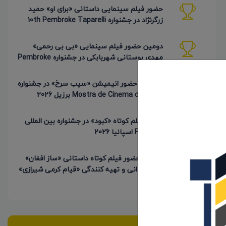
حضور فیلم سینمایی داستانی «برای او» حمید
زرگرنژاد در جشنواره 10th Pembroke Taparelli
آمریکا
دومین حضور فیلم سینمایی «بی بی رحمی»
مهدی بوستانی شهربابکی در جشنواره Pembroke
Taparelli آمریکا
20 امین حضور انیمیشن «سیب سرخ» در جشنواره
Mostra de Cinema de Fama برزیل 2026
حضور فیلم کوتاه «کبود» در جشنواره بین المللی
FICNOVA اسپانیا 2026
4 امین حضور فیلم کوتاه داستانی «ساز افغان»
به کارگردانی و تهیه کنندگی «قیام کرمی شیرازی»