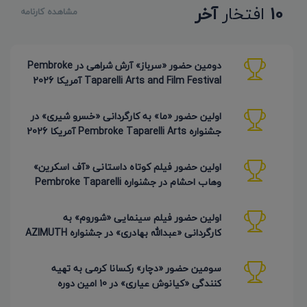
10
افتخار
آخر
مشاهده کارنامه
دومین حضور «سرباز» آرش شراهی در Pembroke
Taparelli Arts and Film Festival آمریکا 2026
اولین حضور «ما» به کارگردانی «خسرو شیری» در
جشنواره Pembroke Taparelli Arts آمریکا 2026
اولین حضور فیلم کوتاه داستانی «آف اسکرین»
وهاب احشام در جشنواره Pembroke Taparelli
آمریکا 2026
اولین حضور فیلم سینمایی «شوروم» به
کارگردانی «عبدالله بهادری» در جشنواره AZIMUTH
روسیه 2026
سومین حضور «دچار» رکسانا کرمی به تهیه
کنندگی «کیانوش عیاری» در 10 امین دوره
Pembroke Taparelli