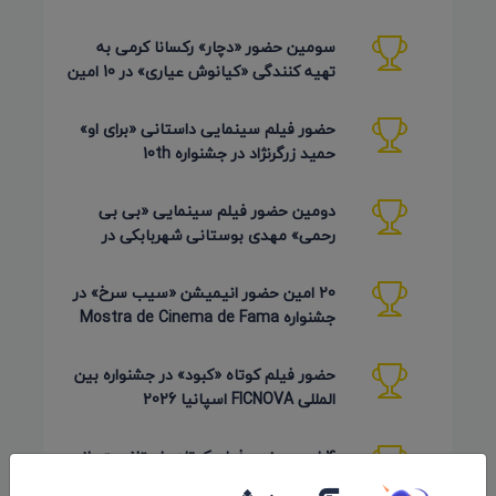
AZIMUTH روسیه 2026
سومین حضور «دچار» رکسانا کرمی به
تهیه کنندگی «کیانوش عیاری» در 10 امین
دوره Pembroke Taparelli
حضور فیلم سینمایی داستانی «برای او»
حمید زرگرنژاد در جشنواره 10th
Pembroke Taparelli آمریکا
دومین حضور فیلم سینمایی «بی بی
رحمی» مهدی بوستانی شهربابکی در
جشنواره Pembroke Taparelli آمریکا
20 امین حضور انیمیشن «سیب سرخ» در
جشنواره Mostra de Cinema de Fama
برزیل 2026
حضور فیلم کوتاه «کبود» در جشنواره بین
المللی FICNOVA اسپانیا 2026
4 امین حضور فیلم کوتاه داستانی «ساز
افغان» به کارگردانی و تهیه کنندگی «قیام