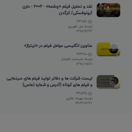
نقد و تحلیل فیلم «چشمه» - 2006 - دارن
آرونوفسکی/ کرگدن
44652
توسط
علی ظهیری
۱۳۹۸/۱۲/۲۲
عناوین انگلیسی عوامل فیلم در «تیتراژ»
43498
توسط
علیمحمد اقبالدار
۱۳۹۸/۰۵/۱۰
لیست شرکت ها و دفاتر تولید فیلم های سینمایی
و فیلم های کوتاه (آدرس و شماره تماس)
33845
توسط
مهرداد غفاری
۱۴۰۳/۰۲/۲۰