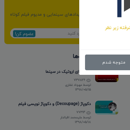
خبرنامه
از مهمترین اخبار و رویدادهای سینمایی و مدیوم فیلم کوتاه
مطلع شوید:
رفته زیر نظر
عضوم کن!
پر بازدیدترین پست‌ها
متوجه شدم
فیلم های اروتیک در سینما
737826
توسط
مهرداد غفاری
۱۳۹۸/۰۵/۱۵
دکوپاژ (Decoupage) و دکوپاژ نویسی فیلم
77314
توسط
علیمحمد اقبالدار
۱۳۹۸/۰۵/۱۸