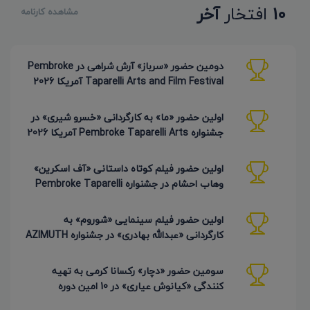
10
افتخار
آخر
مشاهده کارنامه
دومین حضور «سرباز» آرش شراهی در Pembroke
Taparelli Arts and Film Festival آمریکا 2026
اولین حضور «ما» به کارگردانی «خسرو شیری» در
جشنواره Pembroke Taparelli Arts آمریکا 2026
اولین حضور فیلم کوتاه داستانی «آف اسکرین»
وهاب احشام در جشنواره Pembroke Taparelli
آمریکا 2026
اولین حضور فیلم سینمایی «شوروم» به
کارگردانی «عبدالله بهادری» در جشنواره AZIMUTH
روسیه 2026
سومین حضور «دچار» رکسانا کرمی به تهیه
کنندگی «کیانوش عیاری» در 10 امین دوره
Pembroke Taparelli