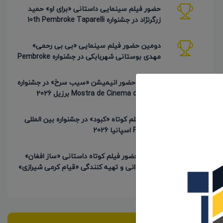
حضور فیلم سینمایی داستانی «برای او» حمید
زرگرنژاد در جشنواره 10th Pembroke Taparelli
آمریکا
دومین حضور فیلم سینمایی «بی بی رحمی»
مهدی بوستانی شهربابکی در جشنواره Pembroke
Taparelli آمریکا
20 امین حضور انیمیشن «سیب سرخ» در جشنواره
Mostra de Cinema de Fama برزیل 2026
حضور فیلم کوتاه «کبود» در جشنواره بین المللی
FICNOVA اسپانیا 2026
4 امین حضور فیلم کوتاه داستانی «ساز افغان»
به کارگردانی و تهیه کنندگی «قیام کرمی شیرازی»