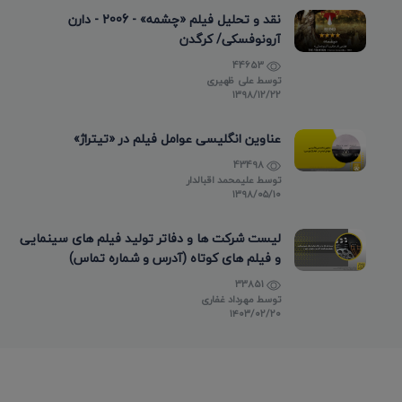
نقد و تحلیل فیلم «چشمه» - 2006 - دارن
آرونوفسکی/ کرگدن
44653
توسط
علی ظهیری
۱۳۹۸/۱۲/۲۲
عناوین انگلیسی عوامل فیلم در «تیتراژ»
43498
توسط
علیمحمد اقبالدار
۱۳۹۸/۰۵/۱۰
لیست شرکت ها و دفاتر تولید فیلم های سینمایی
و فیلم های کوتاه (آدرس و شماره تماس)
33851
توسط
مهرداد غفاری
۱۴۰۳/۰۲/۲۰