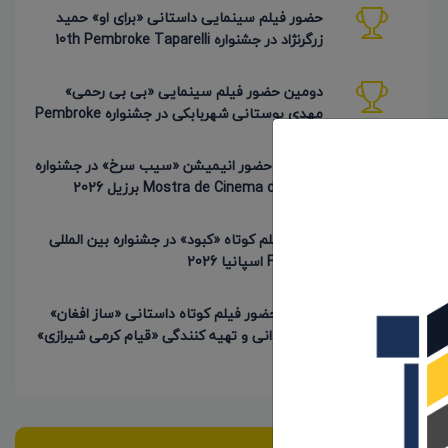
حضور فیلم سینمایی داستانی «برای او» حمید
زرگرنژاد در جشنواره 10th Pembroke Taparelli
آمریکا
دومین حضور فیلم سینمایی «بی بی رحمی»
مهدی بوستانی شهربابکی در جشنواره Pembroke
Taparelli آمریکا
20 امین حضور انیمیشن «سیب سرخ» در جشنواره
Mostra de Cinema de Fama برزیل 2026
حضور فیلم کوتاه «کبود» در جشنواره بین المللی
FICNOVA اسپانیا 2026
4 امین حضور فیلم کوتاه داستانی «ساز افغان»
به کارگردانی و تهیه کنندگی «قیام کرمی شیرازی»