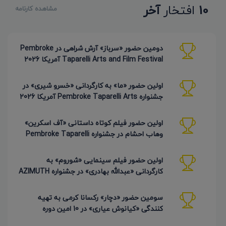
10
افتخار
آخر
مشاهده کارنامه
دومین حضور «سرباز» آرش شراهی در Pembroke
Taparelli Arts and Film Festival آمریکا 2026
اولین حضور «ما» به کارگردانی «خسرو شیری» در
جشنواره Pembroke Taparelli Arts آمریکا 2026
اولین حضور فیلم کوتاه داستانی «آف اسکرین»
وهاب احشام در جشنواره Pembroke Taparelli
آمریکا 2026
اولین حضور فیلم سینمایی «شوروم» به
کارگردانی «عبدالله بهادری» در جشنواره AZIMUTH
روسیه 2026
سومین حضور «دچار» رکسانا کرمی به تهیه
کنندگی «کیانوش عیاری» در 10 امین دوره
Pembroke Taparelli