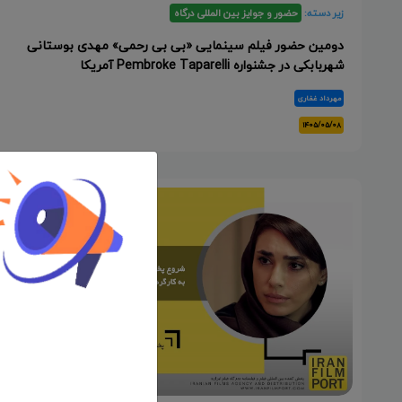
زیر دسته:
حضور و جوایز بین المللی درگاه
دومین حضور فیلم سینمایی «بی بی رحمی» مهدی بوستانی
شهربابکی در جشنواره Pembroke Taparelli آمریکا
مهرداد غفاری
۱۴۰۵/۰۵/۰۸