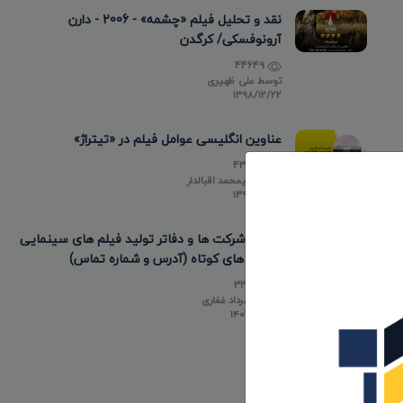
نقد و تحلیل فیلم «چشمه» - 2006 - دارن
آرونوفسکی/ کرگدن
44649
توسط
علی ظهیری
۱۳۹۸/۱۲/۲۲
عناوین انگلیسی عوامل فیلم در «تیتراژ»
43495
توسط
علیمحمد اقبالدار
۱۳۹۸/۰۵/۱۰
لیست شرکت ها و دفاتر تولید فیلم های سینمایی
و فیلم های کوتاه (آدرس و شماره تماس)
33839
توسط
مهرداد غفاری
۱۴۰۳/۰۲/۲۰