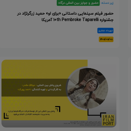
زیر دسته:
حضور و جوایز بین المللی درگاه
حضور فیلم سینمایی داستانی «برای او» حمید زرگرنژاد در
جشنواره 10th Pembroke Taparelli آمریکا
مهرداد غفاری
۱۴۰۵/۰۵/۰۸