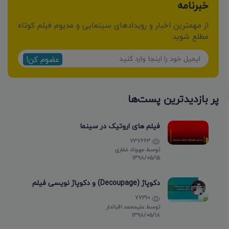
خبرنامه
از مهمترین اخبار و رویدادهای سینمایی و مدیوم فیلم کوتاه
مطلع شوید:
عضوم کن!
پر بازدیدترین پست‌ها
فیلم های اروتیک در سینما
737663
توسط
مهرداد غفاری
۱۳۹۸/۰۵/۱۵
دکوپاژ (Decoupage) و دکوپاژ نویسی فیلم
77310
توسط
علیمحمد اقبالدار
۱۳۹۸/۰۵/۱۸