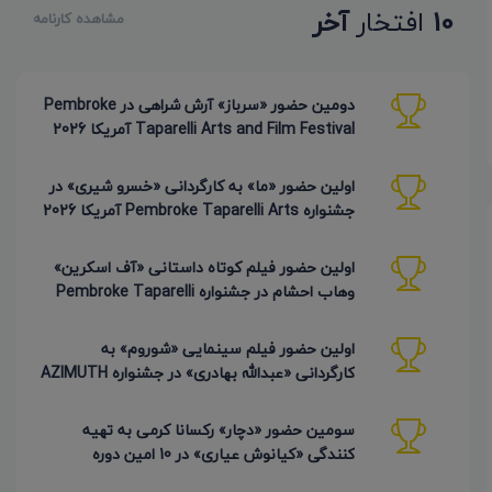
10
افتخار
آخر
مشاهده کارنامه
دومین حضور «سرباز» آرش شراهی در Pembroke
Taparelli Arts and Film Festival آمریکا 2026
اولین حضور «ما» به کارگردانی «خسرو شیری» در
جشنواره Pembroke Taparelli Arts آمریکا 2026
اولین حضور فیلم کوتاه داستانی «آف اسکرین»
وهاب احشام در جشنواره Pembroke Taparelli
آمریکا 2026
اولین حضور فیلم سینمایی «شوروم» به
کارگردانی «عبدالله بهادری» در جشنواره AZIMUTH
روسیه 2026
سومین حضور «دچار» رکسانا کرمی به تهیه
کنندگی «کیانوش عیاری» در 10 امین دوره
Pembroke Taparelli