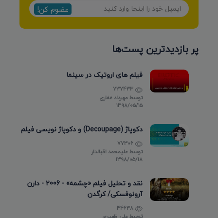
عضوم کن!
پر بازدیدترین پست‌ها
فیلم های اروتیک در سینما
737433
توسط
مهرداد غفاری
۱۳۹۸/۰۵/۱۵
دکوپاژ (Decoupage) و دکوپاژ نویسی فیلم
77306
توسط
علیمحمد اقبالدار
۱۳۹۸/۰۵/۱۸
نقد و تحلیل فیلم «چشمه» - 2006 - دارن
آرونوفسکی/ کرگدن
44638
توسط
علی ظهیری