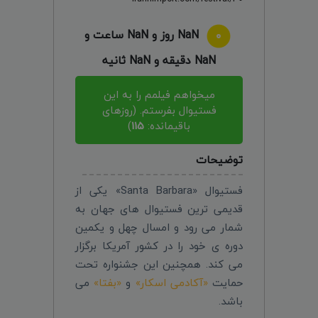
NaN روز و NaN ساعت و
NaN دقیقه و NaN ثانیه
میخواهم فیلمم را به این
فستیوال بفرستم. (روزهای
باقیمانده:
115
)
توضیحات
فستیوال «Santa Barbara» یکی از
قدیمی ترین فستیوال های جهان به
شمار می رود و امسال چهل و یکمین
دوره ی خود را در کشور آمریکا برگزار
می کند. همچنین این جشنواره تحت
حمایت
«آکادمی اسکار»
و
«بفتا»
می
باشد.