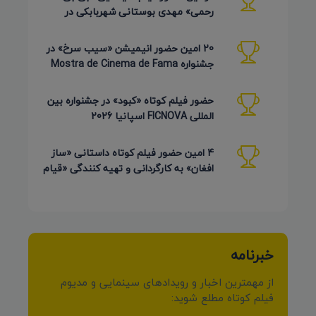
رحمی» مهدی بوستانی شهربابکی در
جشنواره Pembroke Taparelli آمریکا
20 امین حضور انیمیشن «سیب سرخ» در
جشنواره Mostra de Cinema de Fama
برزیل 2026
حضور فیلم کوتاه «کبود» در جشنواره بین
المللی FICNOVA اسپانیا 2026
4 امین حضور فیلم کوتاه داستانی «ساز
افغان» به کارگردانی و تهیه کنندگی «قیام
کرمی شیرازی»
خبرنامه
از مهمترین اخبار و رویدادهای سینمایی و مدیوم
فیلم کوتاه مطلع شوید: