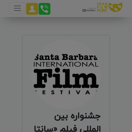
جشنواره بین
المللی فیلم «سانتا