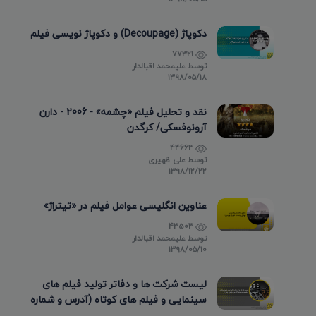
دکوپاژ (Decoupage) و دکوپاژ نویسی فیلم
77321
توسط
علیمحمد اقبالدار
۱۳۹۸/۰۵/۱۸
نقد و تحلیل فیلم «چشمه» - 2006 - دارن
آرونوفسکی/ کرگدن
44663
توسط
علی ظهیری
۱۳۹۸/۱۲/۲۲
عناوین انگلیسی عوامل فیلم در «تیتراژ»
43503
توسط
علیمحمد اقبالدار
۱۳۹۸/۰۵/۱۰
لیست شرکت ها و دفاتر تولید فیلم های
سینمایی و فیلم های کوتاه (آدرس و شماره
تماس)