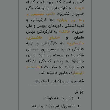
گفتنی است که، چهار فیلم کوتاه
«رویا»
به کارگردانی و تهیه‌کنندگی
«سوران شکری»،
«آدم، تصنیفی بر
رنج بی پایان»
به کارگردانی و
تهیه‌کنندگی «کوردمان پویش و علی
خیری»،
«باتک»
به کارگردانی مهدی
ماهان و
«دنیای خاکستری،
خاکستری»
به کارگردانی و تهیه
کنندگی «سید محسن پور محسنی
شکیب» در بیستمین دوره از این
جشواره به پخش کنندگی «درگاه
فیلم ایران» به مدیریت «
علیمحمد
اقبالدار
»، حضور داشته اند .
شاخص‌های ویژه این فستیوال
جوایز:
ژانر برجسته کوتاه
کمدی/درام کوتاه برجسته