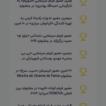
اولین حضور فیلم سینمایی «شوروم» به
کارگردانی «عبدالله بهادری» در جشنواره
AZIMUTH روسیه 2026
سومین حضور «دچار» رکسانا کرمی به
تهیه کنندگی «کیانوش عیاری» در 10 امین
دوره Pembroke Taparelli
حضور فیلم سینمایی داستانی «برای او»
حمید زرگرنژاد در جشنواره 10th
Pembroke Taparelli آمریکا
دومین حضور فیلم سینمایی «بی بی
رحمی» مهدی بوستانی شهربابکی در
جشنواره Pembroke Taparelli آمریکا
20 امین حضور انیمیشن «سیب سرخ» در
جشنواره Mostra de Cinema de Fama
برزیل 2026
حضور فیلم کوتاه «کبود» در جشنواره بین
المللی FICNOVA اسپانیا 2026
4 امین حضور فیلم کوتاه داستانی «ساز