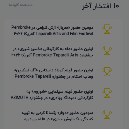
10
افتخار
آخر
مشاهده کارنامه
دومین حضور «سرباز» آرش شراهی در Pembroke
Taparelli Arts and Film Festival آمریکا 2026
اولین حضور «ما» به کارگردانی «خسرو شیری» در
جشنواره Pembroke Taparelli Arts آمریکا 2026
اولین حضور فیلم کوتاه داستانی «آف اسکرین»
وهاب احشام در جشنواره Pembroke Taparelli
آمریکا 2026
اولین حضور فیلم سینمایی «شوروم» به
کارگردانی «عبدالله بهادری» در جشنواره AZIMUTH
روسیه 2026
سومین حضور «دچار» رکسانا کرمی به تهیه
کنندگی «کیانوش عیاری» در 10 امین دوره
Pembroke Taparelli