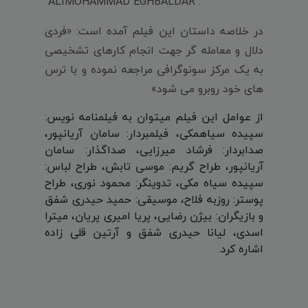
"ALIMOHAMMAD EGHBALDAR".
در خلاصه داستان این فیلم آمده است: «فردی
دلال و معامله گر جهت انجام کارهای تشخیصی
به یک مرکز سونوگرافی مراجعه نموده و با ترس
های خود روبرو می شود»
از عوامل این فیلم میتوان به فیلمنامه نویس:
سپیده سیاهمکی، فیلمبردار: سامان آریانپور،
صدابردار: فرشاد میرزایی، صداگذار: سامان
آریانپور، طراح گریم: موسی تابش، طراح لباس:
سپیده سیاه مکی، تدوینگر: محمود نوری، طراح
پوستر: روزبه فلاح، موسیقی: حمید حیدری شفق
و بازیگران: بیژن رضایی، پریا امیری پریان، میترا
اسدی، لیانا حیدری شفق و آرتین قلی زاده
اشاره کرد.