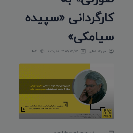
کارگردانی «سپیده
سیامکی»
مهرداد غفاری
۱۴۰۵/۰۴/۱۳
نظرات 0
104