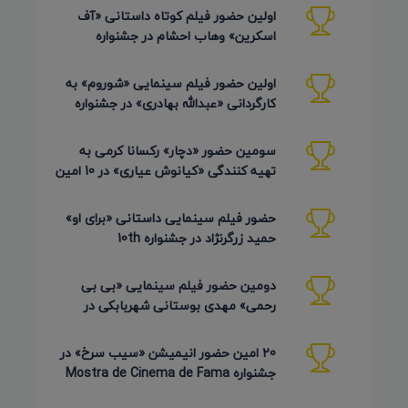
اولین حضور فیلم کوتاه داستانی «آف
اسکرین» وهاب احشام در جشنواره
Pembroke Taparelli آمریکا 2026
اولین حضور فیلم سینمایی «شوروم» به
کارگردانی «عبدالله بهادری» در جشنواره
AZIMUTH روسیه 2026
سومین حضور «دچار» رکسانا کرمی به
تهیه کنندگی «کیانوش عیاری» در 10 امین
دوره Pembroke Taparelli
حضور فیلم سینمایی داستانی «برای او»
حمید زرگرنژاد در جشنواره 10th
Pembroke Taparelli آمریکا
دومین حضور فیلم سینمایی «بی بی
رحمی» مهدی بوستانی شهربابکی در
جشنواره Pembroke Taparelli آمریکا
20 امین حضور انیمیشن «سیب سرخ» در
جشنواره Mostra de Cinema de Fama
برزیل 2026