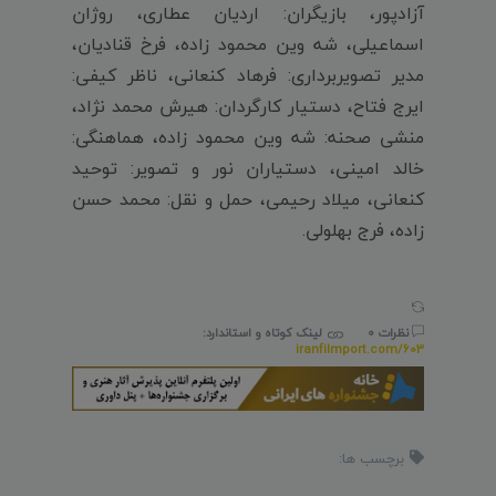
آزادپور، بازیگران: اردیان عطاری، روژان
اسماعیلی، شه وین محمود زاده، فرخ قنادیان،
مدیر تصویربرداری: فرهاد کنعانی، ناظر کیفی:
ایرج فتاح، دستیار کارگردان: هیرش محمد نژاد،
منشی صحنه: شه وین محمود زاده، هماهنگی:
خالد امینی، دستیاران نور و تصویر: توحید
کنعانی، میلاد رحیمی، حمل و نقل: محمد حسن
زاده، فرج بهلولی.
نظرات 0
لینک کوتاه و استاندارد:
iranfilmport.com/603
برچسب ها: