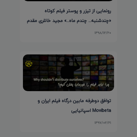
رونمایی از تیزر و پوستر فیلم کوتاه
«چندشنبه... چندم ماه...» مجید خانلری مقدم
۱۳۹۸/۱۲/۲۰
توافق دوطرفه مابین درگاه فیلم ایران و
Movibeta اسپانیایی
۱۳۹۷/۰۲/۲۱