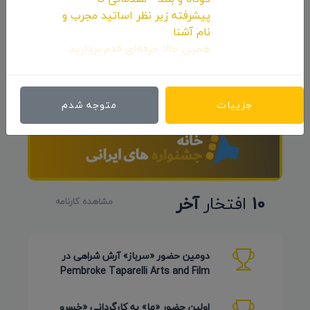
پیشرفته زیر نظر اساتید مجرب و
نام آشنا
همین حالا حرفه‌ای قدم بردارید.
جزییات
متوجه شدم
10
افتخار
آخر
مشاهده کارنامه
دومین حضور «سرباز» آرش شراهی در
Pembroke Taparelli Arts and Film
Festival آمریکا 2026
اولین حضور «ما» به کارگردانی «خسرو