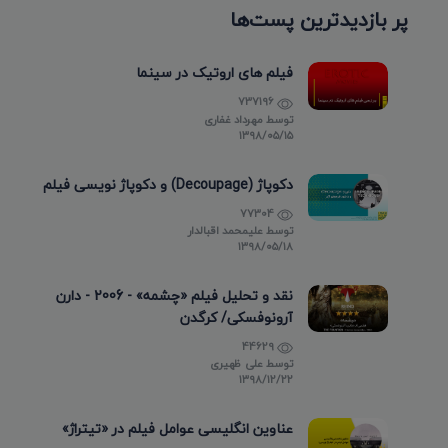
پر بازدیدترین پست‌ها
فیلم های اروتیک در سینما
737196
توسط
مهرداد غفاری
۱۳۹۸/۰۵/۱۵
دکوپاژ (Decoupage) و دکوپاژ نویسی فیلم
77304
توسط
علیمحمد اقبالدار
۱۳۹۸/۰۵/۱۸
نقد و تحلیل فیلم «چشمه» - 2006 - دارن
آرونوفسکی/ کرگدن
44629
توسط
علی ظهیری
۱۳۹۸/۱۲/۲۲
عناوین انگلیسی عوامل فیلم در «تیتراژ»