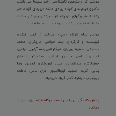
موقتی که دانشجوی کارشناسی ارشد سینما می باشد،
تاکنون فیلم های کوتاه زیادی مانند «روزهای آرام»، «در
راه»، «عطر برگهای نارنج»، «از سیزده و پنجاه و هشت
دقیقه»، «دریایی که مرا ربود» و ... را ساخته است.
عوامل فیلم کوتاه «سپر» عبارتند از: تهیه کننده،
نویسنده و کارگردان: نیما موقتی، بازیگران: محمد
تسلیمی، سمیه پوریان، میثم امیرزاده، آرمین اتباعی،
فیلمبردار: امیر حسین قربانی، صدابردار: اسحاق
جعفرتاش، صداگذاری: میلاد نوربخش، تدوین: رضا
بلالی، گریم: سهیلا ابوطالبپور، طراح لباس: فاطمه
پورذبیح، سرمایه گذار: فرزاد خیرخواه.
پخش کنندگی این فیلم توسط درگاه فیلم ایران صورت
میگیرد.