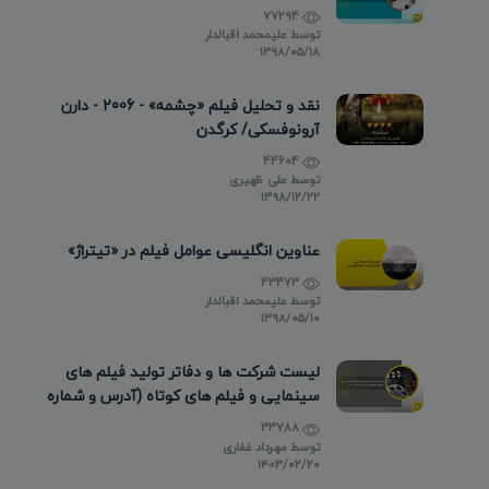
77294
توسط
علیمحمد اقبالدار
۱۳۹۸/۰۵/۱۸
نقد و تحلیل فیلم «چشمه» - 2006 - دارن
آرونوفسکی/ کرگدن
44604
توسط
علی ظهیری
۱۳۹۸/۱۲/۲۲
عناوین انگلیسی عوامل فیلم در «تیتراژ»
43473
توسط
علیمحمد اقبالدار
۱۳۹۸/۰۵/۱۰
لیست شرکت ها و دفاتر تولید فیلم های
سینمایی و فیلم های کوتاه (آدرس و شماره
تماس)
33788
توسط
مهرداد غفاری
۱۴۰۳/۰۲/۲۰