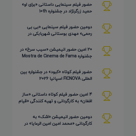
حضور فیلم سینمایی داستانی «برای او»
حمید زرگرنژاد در جشنواره 10th
Pembroke Taparelli آمریکا
دومین حضور فیلم سینمایی «بی بی
رحمی» مهدی بوستانی شهربابکی در
جشنواره Pembroke Taparelli آمریکا
20 امین حضور انیمیشن «سیب سرخ» در
جشنواره Mostra de Cinema de Fama
برزیل 2026
حضور فیلم کوتاه «کبود» در جشنواره بین
المللی FICNOVA اسپانیا 2026
4 امین حضور فیلم کوتاه داستانی «ساز
افغان» به کارگردانی و تهیه کنندگی «قیام
کرمی شیرازی»
دومین حضور انیمیشن «اشک» به
کارگردانی «محمد امین امین الرعایا» در
جشنواره Phu Lae تایلند 2026