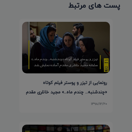
پست های مرتبط
رونمایی از تیزر و پوستر فیلم کوتاه
«چندشنبه... چندم ماه...» مجید خانلری مقدم
۱۳۹۸/۱۲/۲۰