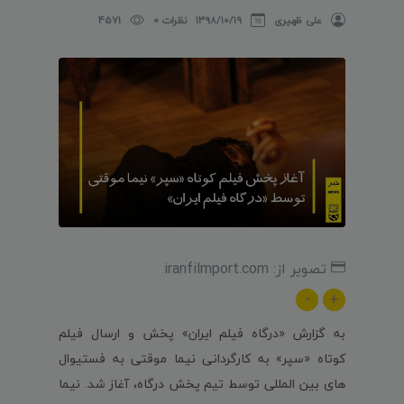
علی ظهیری
۱۳۹۸/۱۰/۱۹
نظرات 0
4571
تصویر از: iranfilmport.com
-
+
به گزارش «درگاه فیلم ایران» پخش و ارسال فیلم
کوتاه «سپر» به کارگردانی نیما موقتی به فستیوال
های بین المللی توسط تیم پخش درگاه، آغاز شد. نیما