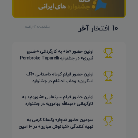
10
افتخار
آخر
مشاهده کارنامه
اولین حضور «ما» به کارگردانی «خسرو
شیری» در جشنواره Pembroke Taparelli
Arts آمریکا 2026
اولین حضور فیلم کوتاه داستانی «آف
اسکرین» وهاب احشام در جشنواره
Pembroke Taparelli آمریکا 2026
اولین حضور فیلم سینمایی «شوروم» به
کارگردانی «عبدالله بهادری» در جشنواره
AZIMUTH روسیه 2026
سومین حضور «دچار» رکسانا کرمی به
تهیه کنندگی «کیانوش عیاری» در 10 امین
دوره Pembroke Taparelli