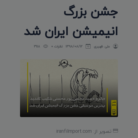
جشن بزرگ
انیمیشن ایران شد
علی ظهیری
۱۳۹۸/۰۸/۱۲
نظرات 0
3118
تصویر از: iranfilmport.com