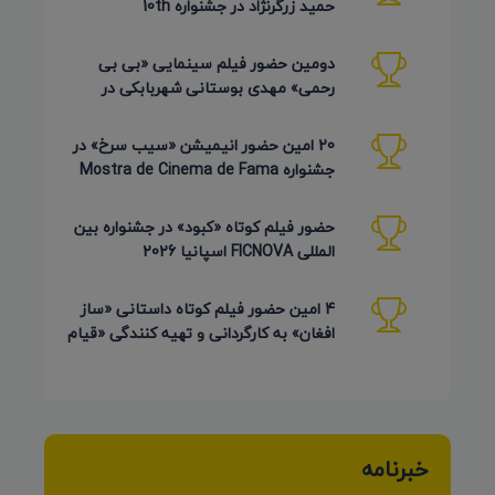
حمید زرگرنژاد در جشنواره 10th
Pembroke Taparelli آمریکا
دومین حضور فیلم سینمایی «بی بی
رحمی» مهدی بوستانی شهربابکی در
جشنواره Pembroke Taparelli آمریکا
20 امین حضور انیمیشن «سیب سرخ» در
جشنواره Mostra de Cinema de Fama
برزیل 2026
حضور فیلم کوتاه «کبود» در جشنواره بین
المللی FICNOVA اسپانیا 2026
4 امین حضور فیلم کوتاه داستانی «ساز
افغان» به کارگردانی و تهیه کنندگی «قیام
کرمی شیرازی»
خبرنامه