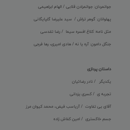
جوانمردان: جوانمرادن قلابی / الهام ابراهیمی
پهلوانان: گوهر تراش / سید علیرضا گلپایگانی
مثل نامه: کلاغ افسره سیما / رضا تقدسی
جنگل دامون: آره یا نه / هادی امیری، رها فرجی
داستان پردازی
یکدیگر / نادر رضائیان
تجربه ی / کسری یزدانی
آقای بی تفاوت / آریاسب فیض، محمد کیوان مرز
جسم خاکستری / امین کفاش زاده