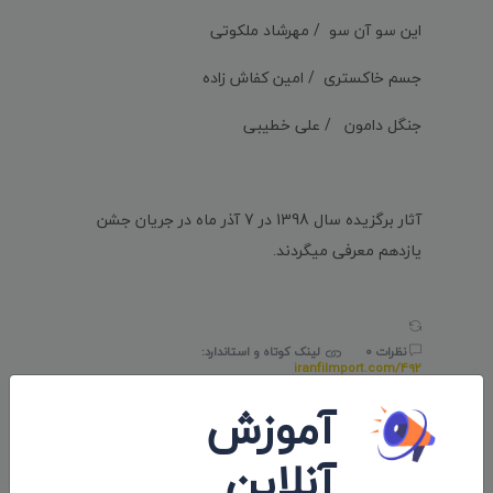
این سو آن سو / مهرشاد ملکوتی
جسم خاکستری / امین کفاش زاده
جنگل دامون / علی خطیبی
آثار برگزیده سال 1398 در 7 آذر ماه در جریان جشن
یازدهم معرفی میگردند.
نظرات 0
لینک کوتاه و استاندارد:
iranfilmport.com/492
آموزش
آنلاین
برچسب ها: