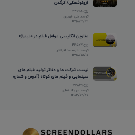
آرونوفسکی/ کرگدن
44665
توسط
علی ظهیری
۱۳۹۸/۱۲/۲۲
عناوین انگلیسی عوامل فیلم در «تیتراژ»
43503
توسط
علیمحمد اقبالدار
۱۳۹۸/۰۵/۱۰
لیست شرکت ها و دفاتر تولید فیلم های
سینمایی و فیلم های کوتاه (آدرس و شماره
تماس)
33869
توسط
مهرداد غفاری
۱۴۰۳/۰۲/۲۰