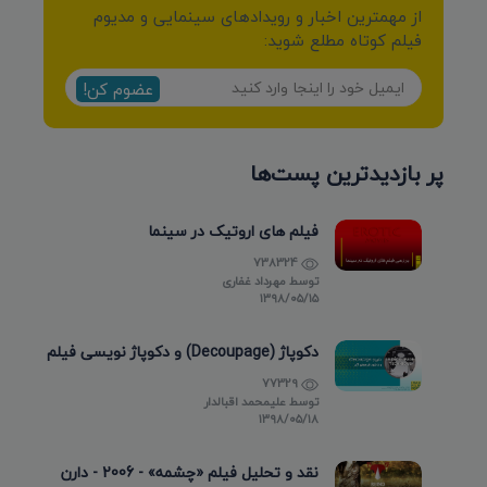
از مهمترین اخبار و رویدادهای سینمایی و مدیوم
فیلم کوتاه مطلع شوید:
عضوم کن!
پر بازدیدترین پست‌ها
فیلم های اروتیک در سینما
738324
توسط
مهرداد غفاری
۱۳۹۸/۰۵/۱۵
دکوپاژ (Decoupage) و دکوپاژ نویسی فیلم
77329
توسط
علیمحمد اقبالدار
۱۳۹۸/۰۵/۱۸
نقد و تحلیل فیلم «چشمه» - 2006 - دارن