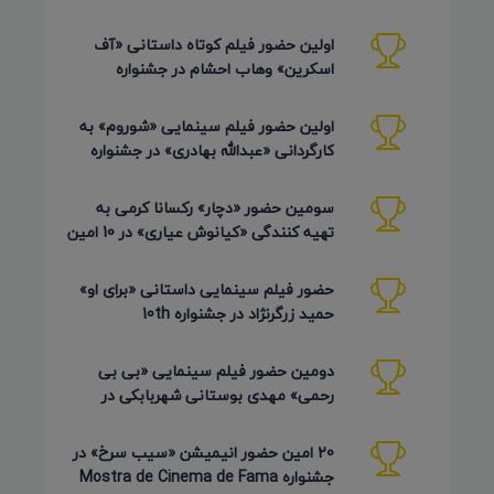
Arts آمریکا 2026
اولین حضور فیلم کوتاه داستانی «آف
اسکرین» وهاب احشام در جشنواره
Pembroke Taparelli آمریکا 2026
اولین حضور فیلم سینمایی «شوروم» به
کارگردانی «عبدالله بهادری» در جشنواره
AZIMUTH روسیه 2026
سومین حضور «دچار» رکسانا کرمی به
تهیه کنندگی «کیانوش عیاری» در 10 امین
دوره Pembroke Taparelli
حضور فیلم سینمایی داستانی «برای او»
حمید زرگرنژاد در جشنواره 10th
Pembroke Taparelli آمریکا
دومین حضور فیلم سینمایی «بی بی
رحمی» مهدی بوستانی شهربابکی در
جشنواره Pembroke Taparelli آمریکا
20 امین حضور انیمیشن «سیب سرخ» در
جشنواره Mostra de Cinema de Fama