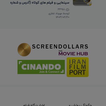
سینمایی و فیلم های کوتاه (آدرس و شماره
تماس)
33918
توسط
مهرداد غفاری
۱۴۰۳/۰۲/۲۰
چگونگی پخش و
اخبار درگاه فیلم