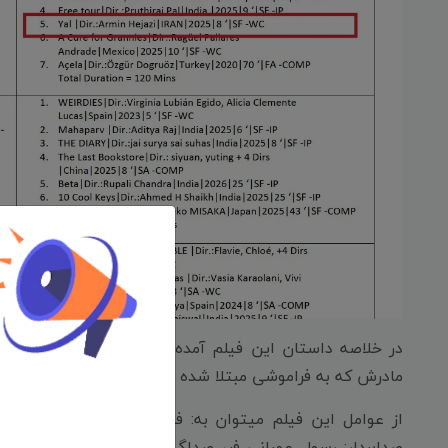
در خلاصه داستان این فیلم آمده است: «کودکی به همراه 
مادرش که به فراموشی مبتلا شده تلاش می کند.»
از عوامل این فیلم میتوان به: فیلمنامه نویس، کارگردان و
صدابردار: رسول عمرانی فر، صداگذار: گیسو آزادروش، تدوی