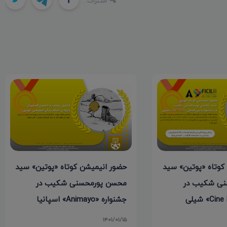
اشتراک:
کوتاه «پوتین» سید
حضور انیمیشن کوتاه «پوتین» سید
نی شکیب در
محسن پورمحسنی شکیب در
جشنواره «Animayo» اسپانیا
۱۴۰۱/۰۱/۱۵