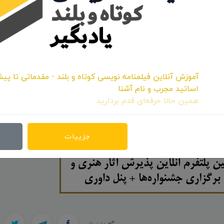
زاده، مدیرتولید: بهزاد اقراری، دستیار تصویر: پیمان ادهم، نوید
تو محمدزاده، منشی صحنه: فاطمه اکبری، شیما فرجام، عکاس پشت
رکات: امیرمیرزائی، پشتیبانی فنی: حسین اکبری، سرمایه گذار و
ن ایران - دفتر مشگین شهر و بازیگران: ساسان خانعلی زاده، علی
 عباس صادقی، بنیامین پورحسن، مهدی عزیزی، فاطمه اکبری و
آموزش آنلاین فیلمنامه نویسی کوتاه و بلند - مقدماتی تا پیش
اساتید مجرب و نام آشنا
همین حالا حرفه‌ای قدم بردارید.
جزییات