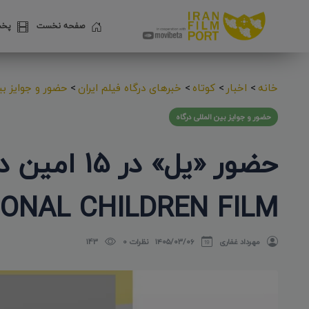
صفحه نخست
پخش
خانه
>
اخبار
>
کوتاه
>
خبرهای درگاه فیلم ایران
>
حضور و جوایز بین
حضور و جوایز بین المللی درگاه
حضور «یل» د
ONAL CHILDREN FILM
مهرداد غفاری
۱۴۰۵/۰۳/۰۶
نظرات 0
143