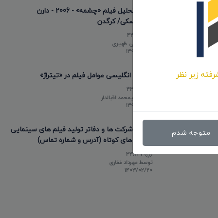
نقد و تحلیل فیلم «چشمه» - 2006 - دارن
آرونوفسکی/ کرگدن
44646
توسط
علی ظهیری
۱۳۹۸/۱۲/۲۲
رفته زیر نظر
عناوین انگلیسی عوامل فیلم در «تیتراژ»
43493
توسط
علیمحمد اقبالدار
۱۳۹۸/۰۵/۱۰
لیست شرکت ها و دفاتر تولید فیلم های سینمایی
متوجه شدم
و فیلم های کوتاه (آدرس و شماره تماس)
33837
توسط
مهرداد غفاری
۱۴۰۳/۰۲/۲۰