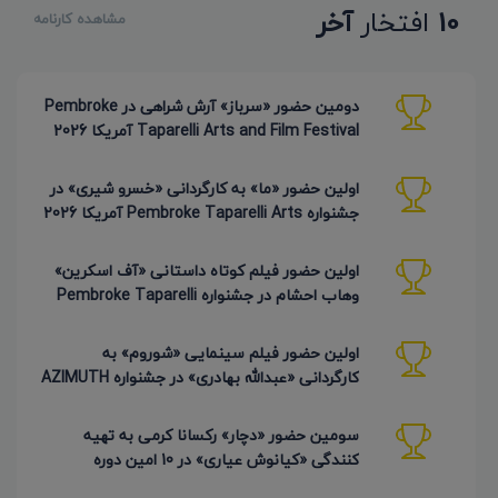
10
افتخار
آخر
مشاهده کارنامه
دومین حضور «سرباز» آرش شراهی در Pembroke
Taparelli Arts and Film Festival آمریکا 2026
اولین حضور «ما» به کارگردانی «خسرو شیری» در
جشنواره Pembroke Taparelli Arts آمریکا 2026
اولین حضور فیلم کوتاه داستانی «آف اسکرین»
وهاب احشام در جشنواره Pembroke Taparelli
آمریکا 2026
اولین حضور فیلم سینمایی «شوروم» به
کارگردانی «عبدالله بهادری» در جشنواره AZIMUTH
روسیه 2026
سومین حضور «دچار» رکسانا کرمی به تهیه
کنندگی «کیانوش عیاری» در 10 امین دوره
Pembroke Taparelli