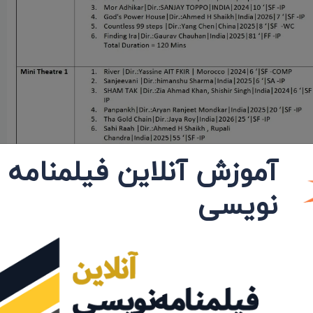
آموزش آنلاین فیلمنامه
نویسی
خواهر و دوستان خود، برای تامین هزینه های عمل تومور مغزی
 تهیه کننده: آرمین حجازی، مدیر فیلمبرداری: محبوب شکرزاده،
نگر: آرمین دانشور، طراح گریم: منیر حسینی، محمدرضا پورحسن،