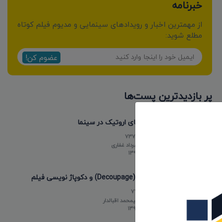
خبرنامه
از مهمترین اخبار و رویدادهای سینمایی و مدیوم فیلم کوتاه
مطلع شوید:
عضوم کن!
پر بازدیدترین پست‌ها
فیلم های اروتیک در سینما
737635
توسط
مهرداد غفاری
۱۳۹۸/۰۵/۱۵
دکوپاژ (Decoupage) و دکوپاژ نویسی فیلم
77310
توسط
علیمحمد اقبالدار
۱۳۹۸/۰۵/۱۸