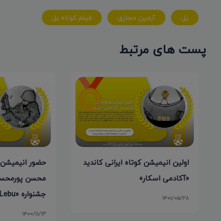
یل
آرمین حجازی
فیلم کوتاه یل
پست های مرتبط
حضور انیمیشن 
اولین انیمیشن کوتاه ایرانی کاندید
محسن پورمحس
«آکادمی اسکار»
جشنواره «Cine Lebu» شیلی
۱۴۰۱/۰۵/۲۸
۱۴۰۰/۱۱/۱۳