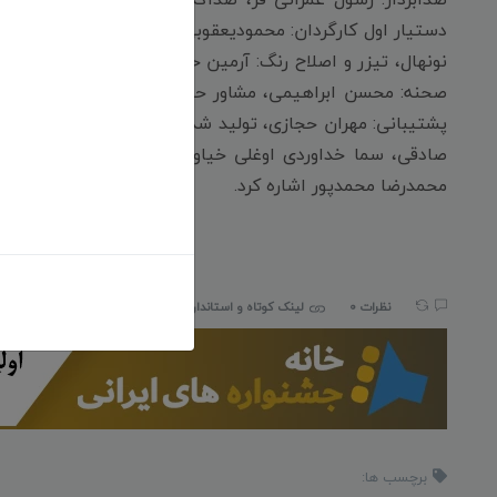
دستیار اول کارگردان: محمودیعقوبی، بازیگردان: ساسان خانعلی 
نونهال، تیزر و اصلاح رنگ: آرمین حجازی، استوری برد: پرس
صحنه: محسن ابراهیمی، مشاور حقوقی: کریم پرنیان، مدیرتدا
پشتیبانی: مهران حجازی، تولید شده: در انجمن سینمای جوانا
صادقی، سما خداوردی اوغلی خیاوی، محمد یعقوبی خیاوی،
محمدرضا محمدپور اشاره کرد.
نظرات 0
لینک کوتاه و استاندارد:
iranfilmport.com/46560
برچسب ها: