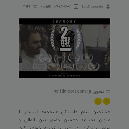
علیمحمد اقبالدار
۱۳۹۷/۰۸/۰۳
نظرات 0
3941
تصویر از: iranfilmport.com
-
+
هشتمین فیلم داستانی علیمحمد اقبالدار با
عنوان «جذام» دهمین حضور بین المللی و
سومین حضور در هند را تجربه خواهد کرد.