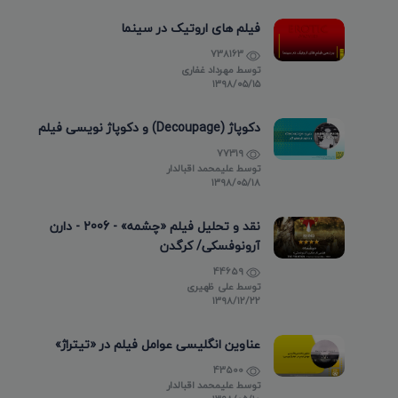
فیلم های اروتیک در سینما
738163
توسط
مهرداد غفاری
۱۳۹۸/۰۵/۱۵
دکوپاژ (Decoupage) و دکوپاژ نویسی فیلم
77319
توسط
علیمحمد اقبالدار
۱۳۹۸/۰۵/۱۸
نقد و تحلیل فیلم «چشمه» - 2006 - دارن
آرونوفسکی/ کرگدن
44659
توسط
علی ظهیری
۱۳۹۸/۱۲/۲۲
عناوین انگلیسی عوامل فیلم در «تیتراژ»
43500
توسط
علیمحمد اقبالدار