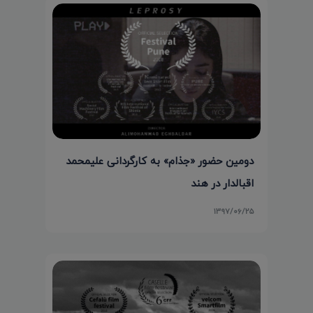
دومین حضور «جذام» به کارگردانی علیمحمد
اقبالدار در هند
۱۳۹۷/۰۶/۲۵