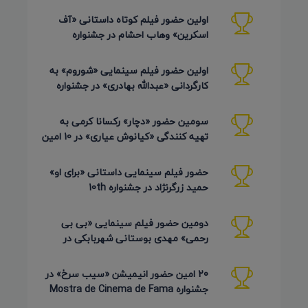
اولین حضور فیلم کوتاه داستانی «آف
اسکرین» وهاب احشام در جشنواره
Pembroke Taparelli آمریکا 2026
اولین حضور فیلم سینمایی «شوروم» به
کارگردانی «عبدالله بهادری» در جشنواره
AZIMUTH روسیه 2026
سومین حضور «دچار» رکسانا کرمی به
تهیه کنندگی «کیانوش عیاری» در 10 امین
دوره Pembroke Taparelli
حضور فیلم سینمایی داستانی «برای او»
حمید زرگرنژاد در جشنواره 10th
Pembroke Taparelli آمریکا
دومین حضور فیلم سینمایی «بی بی
رحمی» مهدی بوستانی شهربابکی در
جشنواره Pembroke Taparelli آمریکا
20 امین حضور انیمیشن «سیب سرخ» در
جشنواره Mostra de Cinema de Fama
برزیل 2026