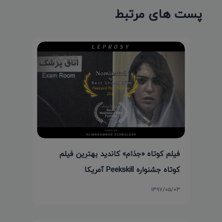
پست های مرتبط
فیلم کوتاه «جذام» کاندید بهترین فیلم
کوتاه جشنواره Peekskill آمریکا
۱۳۹۷/۰۵/۰۳