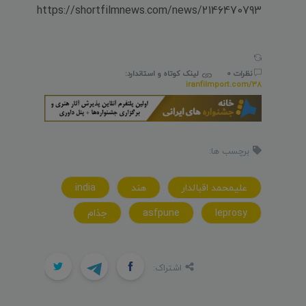
https://shortfilmnews.com/news/2146470793
نظرات 0
لینک کوتاه و استاندارد:
iranfilmport.com/38
برچسب ها:
عليمحمد اقبالدار
هند
india
leprosy
asfpune
جذام
اشتراک: