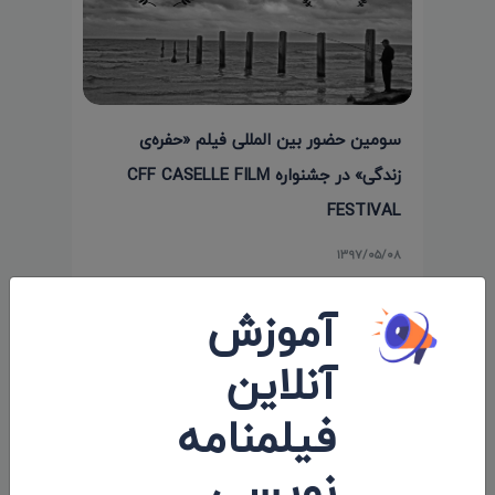
سومین حضور بین المللی فیلم «حفره‌ی
زندگی» در جشنواره CFF CASELLE FILM
FESTIVAL
۱۳۹۷/۰۵/۰۸
آموزش
نظرات 0
آنلاین
اولین کامنت و یا نظر را شما ثبت کنید.
فیلمنامه
نویسی