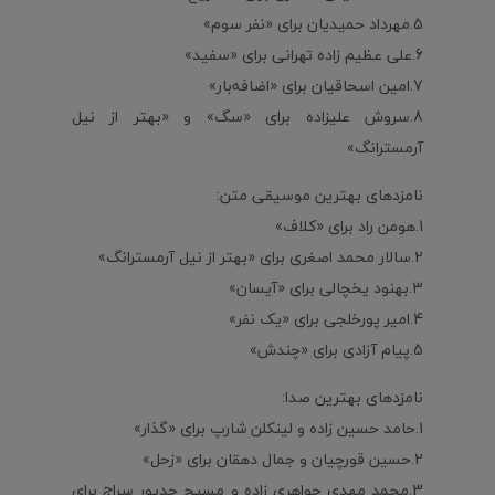
5.مهرداد حمیدیان برای «نفر سوم»
6.علی عظیم زاده تهرانی برای «سفید»
7.امین اسحاقیان برای «اضافه‌بار»
8.سروش علیزاده برای «سگ» و «بهتر از نیل
آرمسترانگ»
نامزدهای بهترین موسیقی متن:
1.هومن راد برای «کلاف»
2.سالار محمد اصغری برای «بهتر از نیل آرمسترانگ»
3.بهنود یخچالی برای «آیسان»
4.امیر پورخلجی برای «یک نفر»
5.پیام آزادی برای «چندش»
نامزدهای بهترین صدا:
1.حامد حسین زاده و لینکلن شارپ برای «گذار»
2.حسین قورچیان و جمال دهقان برای «زحل»
3.محمد مهدی جواهری زاده و مسیح حدپور سراج برای