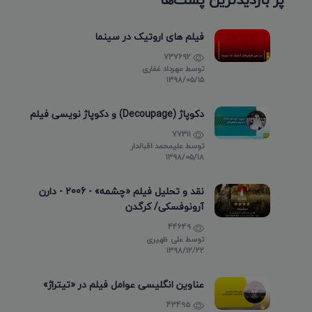
فیلم های اروتیک در سینما
737692
توسط
مهرداد غفاری
۱۳۹۸/۰۵/۱۵
دکوپاژ (Decoupage) و دکوپاژ نویسی فیلم
77311
توسط
علیمحمد اقبالدار
۱۳۹۸/۰۵/۱۸
نقد و تحلیل فیلم «چشمه» - 2006 - دارن
آرونوفسکی/ کرگدن
44649
توسط
علی ظهیری
۱۳۹۸/۱۲/۲۲
عناوین انگلیسی عوامل فیلم در «تیتراژ»
43495