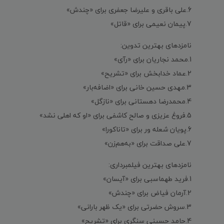
6.علی باقری و علیرضا جعفری برای «چندش»
7.پیمان نعیمی برای «قاتل»
نامزدهای بهترین تدوین:
1.محمد نجاریان برای «رآی»
2.عماد خدابخش برای «تشریح»
3.مهدی حسین خانی برای «اضافه‌بار»
4.محمدرضا دهستانی برای «نازگل»
5.فروغ عزیزی و صالح کاشفی برای «او که اهلی نشد»
6.پویان شعله ور برای «تاناکورا»
7.علی صداقت برای «به‌هم‌زن»
نامزدهای بهترین فیلمبرداری:
1.فرید طهماسبی برای «آیسان»
2.آرمان فیاض برای «چندش»
3.سروش حضرتی برای «یک ظهر بارانی»
4.حامد حسینی سنگری برای «تشریح»