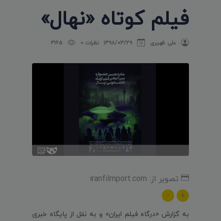
فیلم کوتاه «نهال»
علی ظهیری
۱۳۹۸/۰۳/۲۹
نظرات 0
3165
تصویر از: iranfilmport.com
-
+
به گزارش «درگاه فیلم ایران» و به نقل از پایگاه خبری