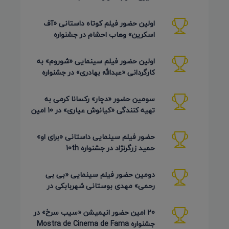
Arts آمریکا 2026
اولین حضور فیلم کوتاه داستانی «آف
اسکرین» وهاب احشام در جشنواره
Pembroke Taparelli آمریکا 2026
اولین حضور فیلم سینمایی «شوروم» به
کارگردانی «عبدالله بهادری» در جشنواره
AZIMUTH روسیه 2026
سومین حضور «دچار» رکسانا کرمی به
تهیه کنندگی «کیانوش عیاری» در 10 امین
دوره Pembroke Taparelli
حضور فیلم سینمایی داستانی «برای او»
حمید زرگرنژاد در جشنواره 10th
Pembroke Taparelli آمریکا
دومین حضور فیلم سینمایی «بی بی
رحمی» مهدی بوستانی شهربابکی در
جشنواره Pembroke Taparelli آمریکا
20 امین حضور انیمیشن «سیب سرخ» در
جشنواره Mostra de Cinema de Fama