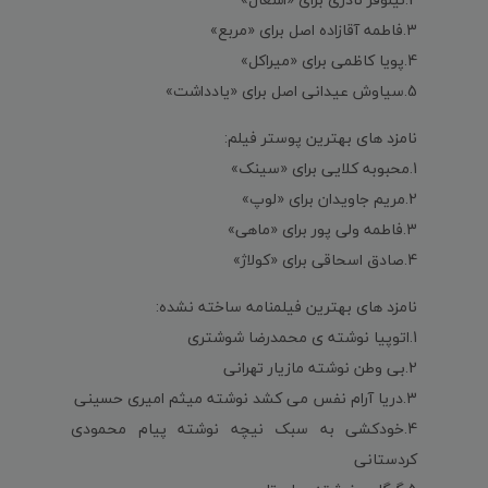
3.فاطمه آقازاده اصل برای «مربع»
4.پویا کاظمی برای «میراکل»
5.سیاوش عیدانی اصل برای «یادداشت»
نامزد های بهترین پوستر فیلم:
1.محبوبه کلایی برای «سینک»
2.مریم جاویدان برای «لوپ»
3.فاطمه ولی پور برای «ماهی»
4.صادق اسحاقی برای «کولاژ»
نامزد های بهترین فیلمنامه ساخته نشده:
1.اتوپیا نوشته ی محمدرضا شوشتری
2.بی وطن نوشته مازیار تهرانی
3.دریا آرام نفس می کشد نوشته میثم امیری حسینی
4.خودکشی به سبک نیچه نوشته پیام محمودی
کردستانی