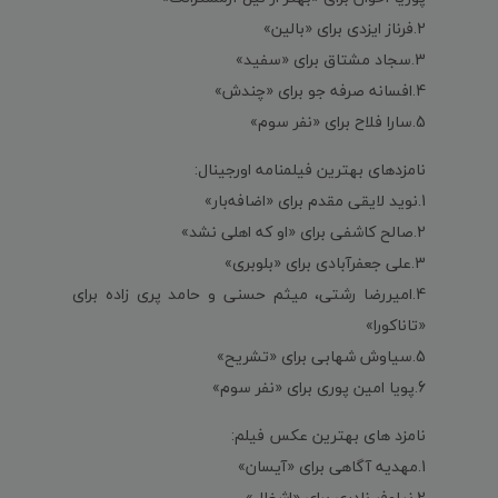
2.فرناز ایزدی برای «بالین»
3.سجاد مشتاق برای «سفید»
4.افسانه صرفه جو برای «چندش»
5.سارا فلاح برای «نفر سوم»
نامزدهای بهترین فیلمنامه اورجینال:
1.نوید لایقی مقدم برای «اضافه‌بار»
2.صالح کاشفی برای «او که اهلی نشد»
3.علی جعفرآبادی برای «بلوبری»
4.امیررضا رشتی، میثم حسنی و حامد پری زاده برای
«تاناکورا»
5.سیاوش شهابی برای «تشریح»
6.پویا امین پوری برای «نفر سوم»
نامزد های بهترین عکس فیلم:
1.مهدیه آگاهی برای «آیسان»
2.نیلوفر نادری برای «اشغال»