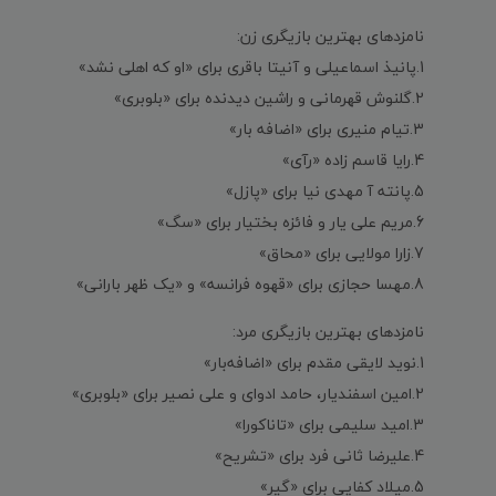
نامزدهای بهترین بازیگری زن:
1.پانیذ اسماعیلی و آنیتا باقری برای «او که اهلی نشد»
2.گلنوش قهرمانی و راشین دیدنده برای «بلوبری»
3.تیام منیری برای «اضافه بار»
4.رایا قاسم زاده «رآی»
5.پانته آ مهدی نیا برای «پازل»
6.مریم علی یار و فائزه بختیار برای «سگ»
7.زارا مولایی برای «محاق»
8.مهسا حجازی برای «قهوه فرانسه» و «یک ظهر بارانی»
نامزدهای بهترین بازیگری مرد:
1.نوید لایقی مقدم برای «اضافه‌بار»
2.امین اسفندیار، حامد ادوای و علی نصیر برای «بلوبری»
3.امید سلیمی برای «تاناکورا»
4.علیرضا ثانی فرد برای «تشریح»
5.میلاد کفایی برای «گیر»