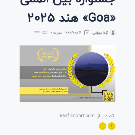
«Goa» هند 2025
آیدا بهرامی
۱۴۰۴/۰۸/۱۳
نظرات 0
313
تصویر از: iranfilmport.com
-
+