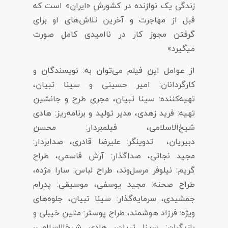
زندگی یک نوازنده در کشورش «ایران» است که
قبل از مهاجرت و آخرین تلاش‌های او برای
گرفتن مجوز کار در ناامیدی کامل صورت
میگیرد»
از عوامل این فیلم می‌توان به: نویسندگان و
کارگردانان: امیر حسینی و سینا تبیان،
تهیه‌کننده: سینا تبیان، مجری طرح و جانشین
تهیه: فرید زهدی، مدیر تولید و برنامه‌ریز: هادی
شیخ‌الاسلامی، فیلمبردار: محسن
دبیریان، تدوینگر: علیرضا قادری، صدابردار:
مجید نجاتی، صداگذار: آرش قاسمی، طراح
گریم: نیلوفر مرسل‌وند، طراح لباس: سارا مژده،
طراح صحنه: مجید یوسفی، موسیقی: پدرام
جمشیدی، سرمایه‌گذار: سینا تبیان، جلوه‌های
ویژه: فرزاد هوشمند، طراح پوستر: متین خیبلی و
بازیگران: سینا تبیان، هادی شیخ‌الاسلامی،