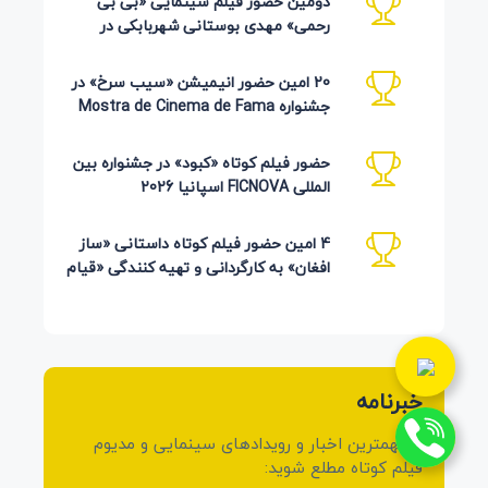
دومین حضور فیلم سینمایی «بی بی
رحمی» مهدی بوستانی شهربابکی در
جشنواره Pembroke Taparelli آمریکا
20 امین حضور انیمیشن «سیب سرخ» در
جشنواره Mostra de Cinema de Fama
برزیل 2026
حضور فیلم کوتاه «کبود» در جشنواره بین
المللی FICNOVA اسپانیا 2026
4 امین حضور فیلم کوتاه داستانی «ساز
افغان» به کارگردانی و تهیه کنندگی «قیام
کرمی شیرازی»
خبرنامه
از مهمترین اخبار و رویدادهای سینمایی و مدیوم
فیلم کوتاه مطلع شوید: