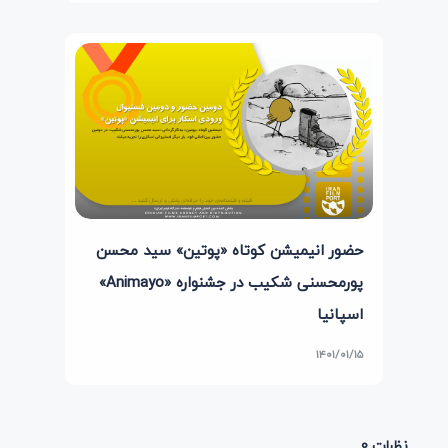
حضور انیمیشن کوتاه «پوتین» سید محسن
پورمحسنی شکیب در جشنواره «Animayo»
اسپانیا
۱۴۰۱/۰۱/۱۵
نظرات 0