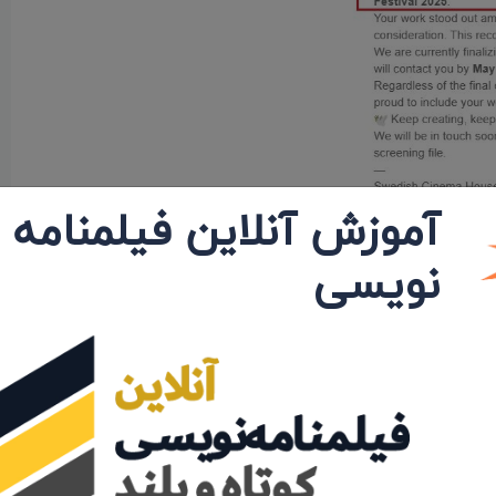
آموزش آنلاین فیلمنامه
نویسی
حضور در 29 امین دوره جشنواره بین المللی «Capri, Hollywood - The International Film Festival» ایتالیا - 2024
لینک خبر
لینک خبر