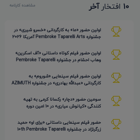
10
افتخار
آخر
مشاهده کارنامه
اولین حضور «ما» به کارگردانی «خسرو شیری» در
جشنواره Pembroke Taparelli Arts آمریکا 2026
اولین حضور فیلم کوتاه داستانی «آف اسکرین»
وهاب احشام در جشنواره Pembroke Taparelli
آمریکا 2026
اولین حضور فیلم سینمایی «شوروم» به
کارگردانی «عبدالله بهادری» در جشنواره AZIMUTH
روسیه 2026
سومین حضور «دچار» رکسانا کرمی به تهیه
کنندگی «کیانوش عیاری» در 10 امین دوره
Pembroke Taparelli
حضور فیلم سینمایی داستانی «برای او» حمید
زرگرنژاد در جشنواره 10th Pembroke Taparelli
آمریکا