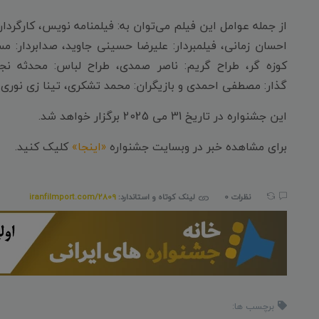
از جمله عوامل این فیلم می‌توان به: فیلمنامه نویس، کارگرد
احسان زمانی، فیلمبردار: علیرضا حسینی جاوید، صدابردار: مس
کوزه گر، طراح گریم: ناصر صمدی، طراح لباس: محدثه نجار
گذار: مصطفی احمدی و بازیگران: محمد تشکری، تینا زی نوری،
این جشنواره در تاریخ 31 می 2025 برگزار خواهد شد.
برای مشاهده خبر در وبسایت جشنواره
«اینجا»
کلیک کنید.
نظرات 0
لینک کوتاه و استاندارد:
iranfilmport.com/2809
برچسب ها: