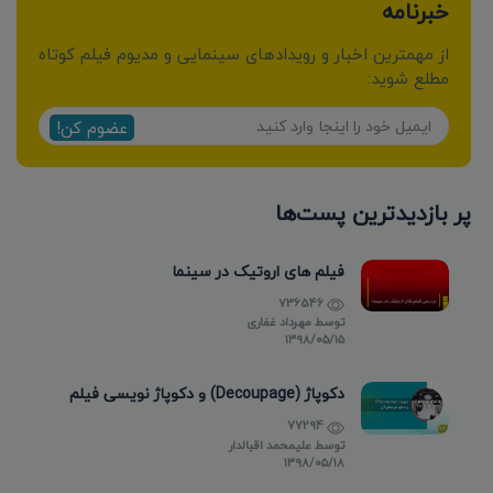
خبرنامه
از مهمترین اخبار و رویدادهای سینمایی و مدیوم فیلم کوتاه
مطلع شوید:
عضوم کن!
پر بازدیدترین پست‌ها
فیلم های اروتیک در سینما
736546
توسط
مهرداد غفاری
۱۳۹۸/۰۵/۱۵
دکوپاژ (Decoupage) و دکوپاژ نویسی فیلم
77294
توسط
علیمحمد اقبالدار
۱۳۹۸/۰۵/۱۸