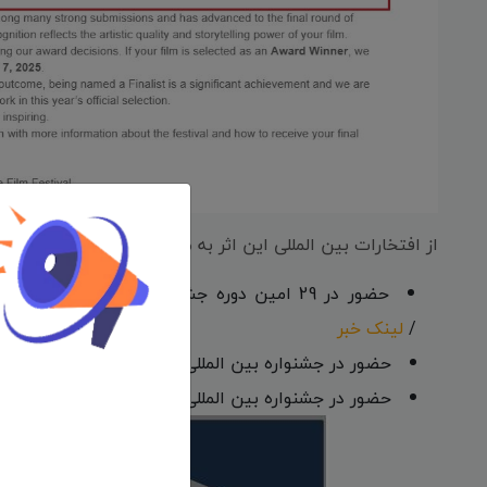
از افتخارات بین المللی این اثر به موارد زیر میتوان اشاره کرد:
/
لینک خبر
حضور در جشنواره بین المللی «British University International Students Film Festival» مصر - 2024 /
حضور در جشنواره بین المللی «Grifo Festival» ایتالیا - 2025 /