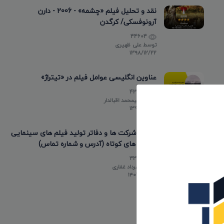
نقد و تحلیل فیلم «چشمه» - 2006 - دارن
آرونوفسکی/ کرگدن
44604
توسط
علی ظهیری
۱۳۹۸/۱۲/۲۲
عناوین انگلیسی عوامل فیلم در «تیتراژ»
43473
توسط
علیمحمد اقبالدار
۱۳۹۸/۰۵/۱۰
لیست شرکت ها و دفاتر تولید فیلم های سینمایی
و فیلم های کوتاه (آدرس و شماره تماس)
33788
توسط
مهرداد غفاری
۱۴۰۳/۰۲/۲۰