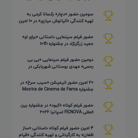
AZIMUTH روسیه 2026
سومین حضور «دچار» رکسانا کرمی به
تهیه کنندگی «کیانوش عیاری» در 10 امین
دوره Pembroke Taparelli
حضور فیلم سینمایی داستانی «برای او»
حمید زرگرنژاد در جشنواره 10th
Pembroke Taparelli آمریکا
دومین حضور فیلم سینمایی «بی بی
رحمی» مهدی بوستانی شهربابکی در
جشنواره Pembroke Taparelli آمریکا
20 امین حضور انیمیشن «سیب سرخ» در
جشنواره Mostra de Cinema de Fama
برزیل 2026
حضور فیلم کوتاه «کبود» در جشنواره بین
المللی FICNOVA اسپانیا 2026
4 امین حضور فیلم کوتاه داستانی «ساز
افغان» به کارگردانی و تهیه کنندگی «قیام