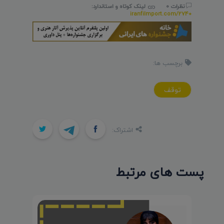
نظرات 0
لینک کوتاه و استاندارد:
iranfilmport.com/2740
برچسب ها:
توقف
اشتراک:
پست های مرتبط