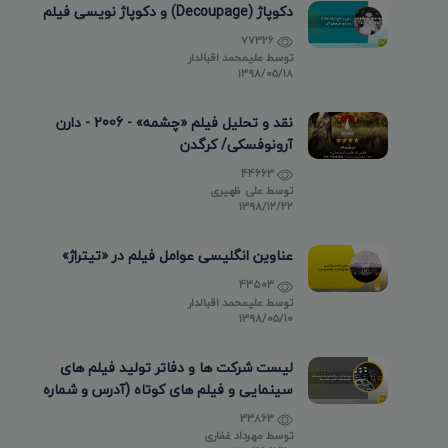
دکوپاژ (Decoupage) و دکوپاژ نویسی فیلم
77326
توسط
علیمحمد اقبالدار
۱۳۹۸/۰۵/۱۸
نقد و تحلیل فیلم «چشمه» - 2006 - دارن
آرونوفسکی/ کرگدن
44663
توسط
علی ظهیری
۱۳۹۸/۱۲/۲۲
عناوین انگلیسی عوامل فیلم در «تیتراژ»
43503
توسط
علیمحمد اقبالدار
۱۳۹۸/۰۵/۱۰
لیست شرکت ها و دفاتر تولید فیلم های
سینمایی و فیلم های کوتاه (آدرس و شماره
تماس)
33863
توسط
مهرداد غفاری