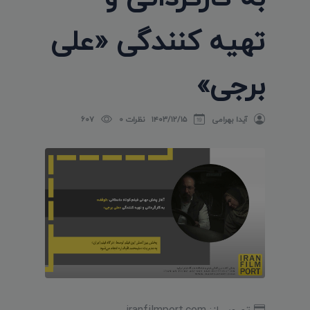
تهیه کنندگی «علی
برجی»
آیدا بهرامی
۱۴۰۳/۱۲/۱۵
نظرات 0
607
تصویر از: iranfilmport.com