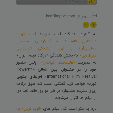
تصویر از: iranfilmport.com
-
+
به گزارش «درگاه فیلم ایران»
فیلم کوتاه
داستانی «اسب» به کارگردانی «محسن
مجلسی‌آرا» و تهیه کنندگی «سیدعلی
میرطالبی»
به پخش کنندگی «درگاه فیلم ایران»
به مدیریت
«علیمحمد اقبالدار»
، اولین حضور
خود را در جشنواره بین المللی «Power24
International Film Festival» آفریقای جنوبی
تجربه خواهد کرد. گفتنی است که، طبق برنامه
ریزی فشرده جشنواره در طی دو روز فقط تعدادی
از فیلم ها اکران میشوند.
لازم به ذکر است که، فیلم های
«توبه ترس» به