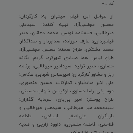
که ...»
از عوامل این فیلم میتوان به: کارگردان:
محسن مجلسی‌آرا، تهیه کننده: سیدعلی
میرطالبی، فیلمنامه نویس: محمد دهقان، مدیر
فیلمبرداری: عارف حرزاده، صدابردار و صداگذار:
محمد دشتکی، طراح صحنه: محسن مجلسی‌آرا،
طراح لباس: هما صیادی شهرکرد، گریم: یگانه
حصاری، مدیر تولید: سیدامیر میرطالبی، برنامه
ریز و مشاور کارگردان: امیرعباس شهابی، عکاس:
علی اکبر صادقیان، تدارکات: حسین منصوری،
موسیقی: رضا حساوی، لوکیشن: شهاب حسینی،
طراح پوستر: امیر بوریان، سرمایه گذاران:
سیدمحمدامیر میرطالبی، سیدعلی میرطالبی و
بازیگران: علی‌اصغر اسلامی، فاطمه
فلاحتی، فاطمه منصوری، داوود زارچی و هدیه
حسینی نژاد اشاره کرد.