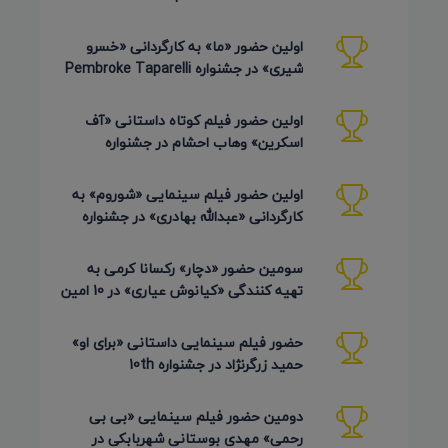
Festival آمریکا 2026
اولین حضور «ما» به کارگردانی «خسرو
شیری» در جشنواره Pembroke Taparelli
Arts آمریکا 2026
اولین حضور فیلم کوتاه داستانی «آف
اسکرین» وهاب احشام در جشنواره
Pembroke Taparelli آمریکا 2026
اولین حضور فیلم سینمایی «شوروم» به
کارگردانی «عبدالله بهادری» در جشنواره
AZIMUTH روسیه 2026
سومین حضور «دچار» رکسانا کرمی به
تهیه کنندگی «کیانوش عیاری» در 10 امین
دوره Pembroke Taparelli
حضور فیلم سینمایی داستانی «برای او»
حمید زرگرنژاد در جشنواره 10th
Pembroke Taparelli آمریکا
دومین حضور فیلم سینمایی «بی بی
رحمی» مهدی بوستانی شهربابکی در