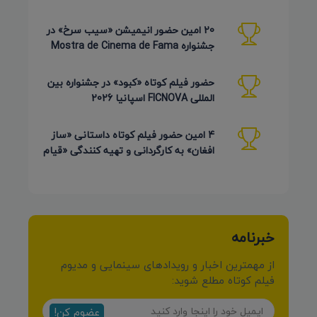
جشنواره Pembroke Taparelli آمریکا
20 امین حضور انیمیشن «سیب سرخ» در
جشنواره Mostra de Cinema de Fama
برزیل 2026
حضور فیلم کوتاه «کبود» در جشنواره بین
المللی FICNOVA اسپانیا 2026
4 امین حضور فیلم کوتاه داستانی «ساز
افغان» به کارگردانی و تهیه کنندگی «قیام
کرمی شیرازی»
خبرنامه
از مهمترین اخبار و رویدادهای سینمایی و مدیوم
فیلم کوتاه مطلع شوید:
عضوم کن!