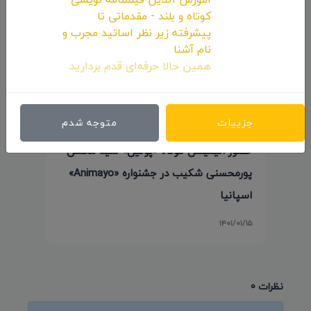
کوتاه و بلند - مقدماتی تا
پیشرفته زیر نظر اساتید مجرب و
نام آشنا
همین حالا حرفه‌ای قدم بردارید.
جزییات
متوجه شدم
حضور انیمیشن کوتاه «پوتین» سید محسن
پورمحسنی شکیب در جشنواره «Animayo»
اسپانیا
۱۴۰۱/۰۱/۱۵
نظرات 0