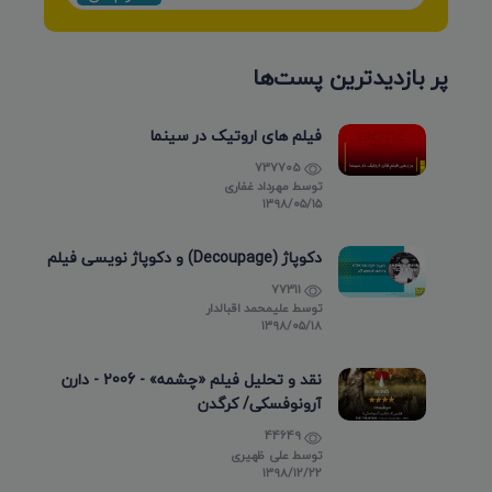
پر بازدیدترین پست‌ها
فیلم های اروتیک در سینما
737705
توسط
مهرداد غفاری
۱۳۹۸/۰۵/۱۵
دکوپاژ (Decoupage) و دکوپاژ نویسی فیلم
77311
توسط
علیمحمد اقبالدار
۱۳۹۸/۰۵/۱۸
نقد و تحلیل فیلم «چشمه» - 2006 - دارن
آرونوفسکی/ کرگدن
44649
توسط
علی ظهیری
۱۳۹۸/۱۲/۲۲