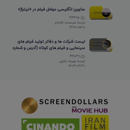
عناوین انگلیسی عوامل فیلم در «تیتراژ»
43495
توسط
علیمحمد اقبالدار
۱۳۹۸/۰۵/۱۰
لیست شرکت ها و دفاتر تولید فیلم های
سینمایی و فیلم های کوتاه (آدرس و شماره
تماس)
33839
توسط
مهرداد غفاری
۱۴۰۳/۰۲/۲۰