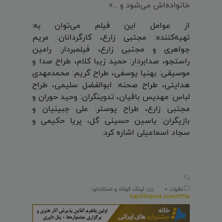
خانواده‌اش می‌شود و ...»
از عوامل این فیلم می‌توان به:
تهیه‌کننده: مجتبی زارع، کارگردانان: مریم
جواهری و مجتبی زارع، فیلمبردار: رامین
راستجو، صدابردار: حمید زیبا کلام، طراح صدا و
موسیقی: بهنیا یوسفی، طراح گریم: محمد‌مهدی
هدایتی، طراح صحنه: ابوالفضل سلیمی، طراح
لباس: مهدیس باقیان، تدوینگران: وحید حوران و
مجتبی زارع، طراح پوستر: علی جبینیان و
بازیگران: یاسین حسینی گل، پریا حکیمی و
سجاد اسماعیلی اشاره کرد.
نظرات 0
لینک کوتاه و استاندارد:
iranfilmport.com/2415