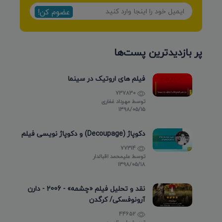
عضوم کن!
پر بازدیدترین پست‌ها
فیلم های اروتیک در سینما
737830
توسط
مهرداد غفاری
۱۳۹۸/۰۵/۱۵
دکوپاژ (Decoupage) و دکوپاژ نویسی فیلم
77314
توسط
علیمحمد اقبالدار
۱۳۹۸/۰۵/۱۸
نقد و تحلیل فیلم «چشمه» - 2006 - دارن
آرونوفسکی/ کرگدن
44652