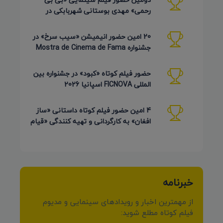
رحمی» مهدی بوستانی شهربابکی در
جشنواره Pembroke Taparelli آمریکا
20 امین حضور انیمیشن «سیب سرخ» در
جشنواره Mostra de Cinema de Fama
برزیل 2026
حضور فیلم کوتاه «کبود» در جشنواره بین
المللی FICNOVA اسپانیا 2026
4 امین حضور فیلم کوتاه داستانی «ساز
افغان» به کارگردانی و تهیه کنندگی «قیام
کرمی شیرازی»
خبرنامه
از مهمترین اخبار و رویدادهای سینمایی و مدیوم
فیلم کوتاه مطلع شوید: