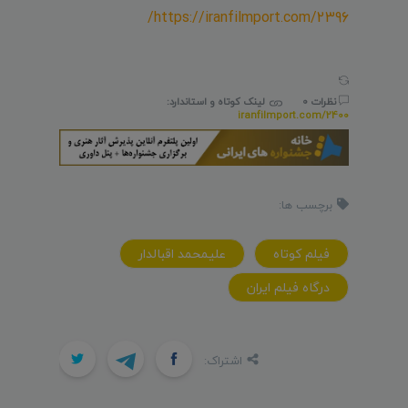
https://iranfilmport.com/2396/
نظرات 0
لینک کوتاه و استاندارد:
iranfilmport.com/2400
برچسب ها:
فیلم کوتاه
علیمحمد اقبالدار
درگاه فیلم ایران
اشتراک: