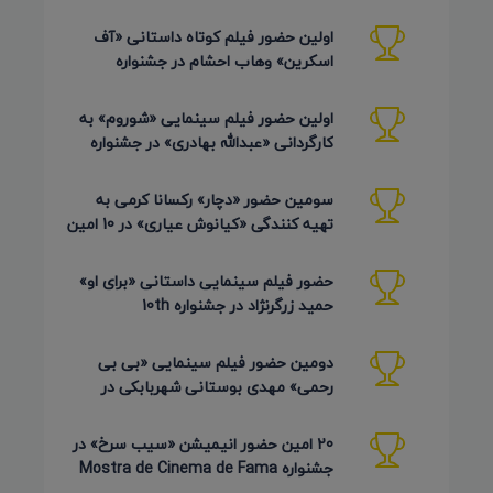
Arts آمریکا 2026
اولین حضور فیلم کوتاه داستانی «آف
اسکرین» وهاب احشام در جشنواره
Pembroke Taparelli آمریکا 2026
اولین حضور فیلم سینمایی «شوروم» به
کارگردانی «عبدالله بهادری» در جشنواره
AZIMUTH روسیه 2026
سومین حضور «دچار» رکسانا کرمی به
تهیه کنندگی «کیانوش عیاری» در 10 امین
دوره Pembroke Taparelli
حضور فیلم سینمایی داستانی «برای او»
حمید زرگرنژاد در جشنواره 10th
Pembroke Taparelli آمریکا
دومین حضور فیلم سینمایی «بی بی
رحمی» مهدی بوستانی شهربابکی در
جشنواره Pembroke Taparelli آمریکا
20 امین حضور انیمیشن «سیب سرخ» در
جشنواره Mostra de Cinema de Fama
برزیل 2026