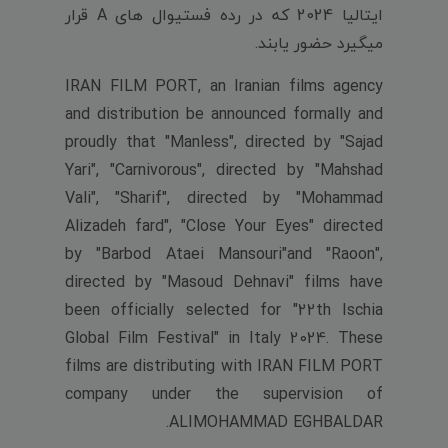
ایتالیا 2024 که در رده فستیوال های A قرار
میگیرد حضور یابند.
IRAN FILM PORT, an Iranian films agency
and distribution be announced formally and
proudly that "Manless", directed by "Sajad
Yari", "Carnivorous", directed by "Mahshad
Vali", "Sharif", directed by "Mohammad
Alizadeh fard", "Close Your Eyes" directed
by "Barbod Ataei Mansouri"and "Raoon",
directed by "Masoud Dehnavi" films have
been officially selected for "22th Ischia
Global Film Festival" in Italy 2024. These
films are distributing with IRAN FILM PORT
company under the supervision of
ALIMOHAMMAD EGHBALDAR.