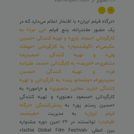
-
+
«درگاه فیلم ایران» با افتخار اعلام می‌دارد که در
یک حضور مقتدرانه، پنج فیلم
«بی مرد» به
کارگردانی «سجاد یاری» و تهیه کنندگی «حسین
حکیمی»
،
«گوشتخوار» به کارگردانی «مهشاد
ولی» و تهیه کنندگی «حمیدرضا
منتظری»
،
«شریف» به کارگردانی «محمد علیزاده
فرد» و تهیه کنندگی «محسن
مجیدپور»
،
«چشماتو ببند» به کارگردانی و تهیه
کنندگی «باربد عطایی منصوری»
و «راعون» به
کارگردانی «مسعود دهنوی» و تهیه کنندگی
«حسین رستم پور» به
پخش‌کنندگی «درگاه
فیلم ایران»
به مدیریت
«علیمحمد
اقبالدار»
توانستند در 22 امین دوره جشنواره
بین المللی «Ischia Global Film Festival»