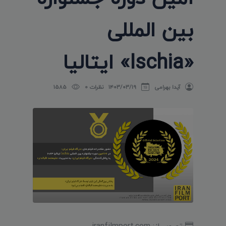
بین المللی
«Ischia» ایتالیا
آیدا بهرامی
۱۴۰۳/۰۳/۱۹
نظرات 0
1585
تصویر از: iranfilmport.com