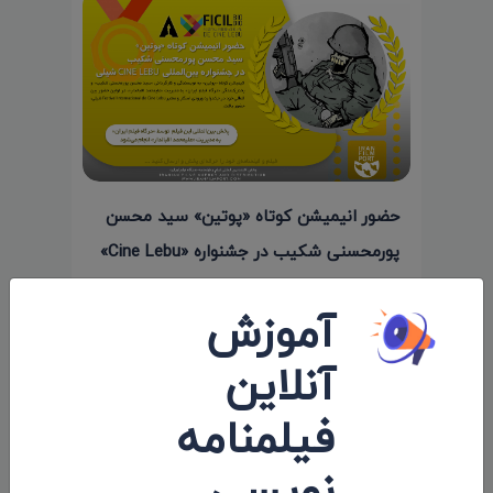
حضور انیمیشن کوتاه «پوتین» سید محسن
پورمحسنی شکیب در جشنواره «Cine Lebu»
شیلی
آموزش
۱۴۰۰/۱۱/۱۳
آنلاین
فیلمنامه
نویسی