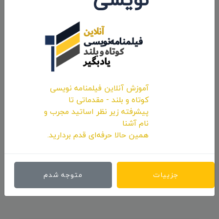
حضور انیمیشن کوتاه «پوتین» سید محسن
پورمحسنی شکیب در جشنواره «Animayo»
آموزش آنلاین فیلمنامه نویسی
اسپانیا
کوتاه و بلند - مقدماتی تا
پیشرفته زیر نظر اساتید مجرب و
۱۴۰۱/۰۱/۱۵
نام آشنا
همین حالا حرفه‌ای قدم بردارید.
نظرات 0
جزییات
متوجه شدم
اولین کامنت و یا نظر را شما ثبت کنید.