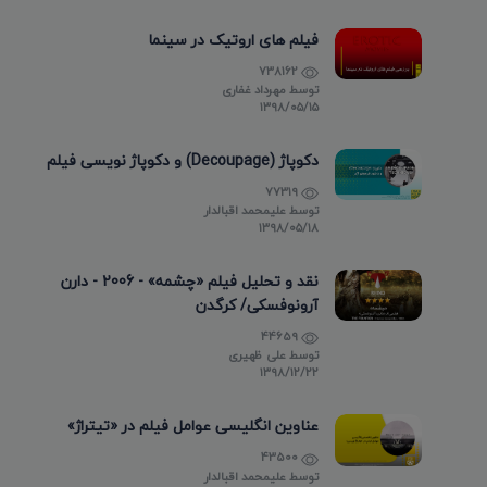
فیلم های اروتیک در سینما
738162
توسط
مهرداد غفاری
۱۳۹۸/۰۵/۱۵
دکوپاژ (Decoupage) و دکوپاژ نویسی فیلم
77319
توسط
علیمحمد اقبالدار
۱۳۹۸/۰۵/۱۸
نقد و تحلیل فیلم «چشمه» - 2006 - دارن
آرونوفسکی/ کرگدن
44659
توسط
علی ظهیری
۱۳۹۸/۱۲/۲۲
عناوین انگلیسی عوامل فیلم در «تیتراژ»
43500
توسط
علیمحمد اقبالدار