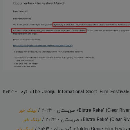
کسب جایزه «بهترین مستند» از جشنواره بین‌المللی «The Jeonju International Short Film Festival» کره - 2022
لینک خبر
لینک خبر
لینک خبر