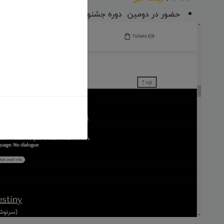
حضور در دومین دوره جشنواره «Golden Grape Film Festival» گرجستان - 2023