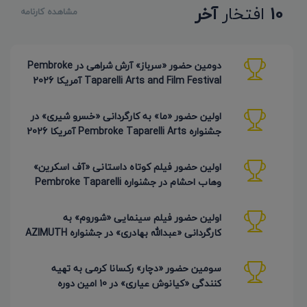
10
افتخار
آخر
مشاهده کارنامه
دومین حضور «سرباز» آرش شراهی در Pembroke
Taparelli Arts and Film Festival آمریکا 2026
اولین حضور «ما» به کارگردانی «خسرو شیری» در
جشنواره Pembroke Taparelli Arts آمریکا 2026
اولین حضور فیلم کوتاه داستانی «آف اسکرین»
وهاب احشام در جشنواره Pembroke Taparelli
آمریکا 2026
اولین حضور فیلم سینمایی «شوروم» به
کارگردانی «عبدالله بهادری» در جشنواره AZIMUTH
روسیه 2026
سومین حضور «دچار» رکسانا کرمی به تهیه
کنندگی «کیانوش عیاری» در 10 امین دوره
Pembroke Taparelli