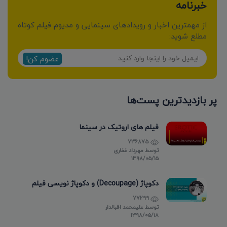
خبرنامه
از مهمترین اخبار و رویدادهای سینمایی و مدیوم فیلم کوتاه
مطلع شوید:
عضوم کن!
پر بازدیدترین پست‌ها
فیلم های اروتیک در سینما
736875
توسط
مهرداد غفاری
۱۳۹۸/۰۵/۱۵
دکوپاژ (Decoupage) و دکوپاژ نویسی فیلم
77299
توسط
علیمحمد اقبالدار
۱۳۹۸/۰۵/۱۸