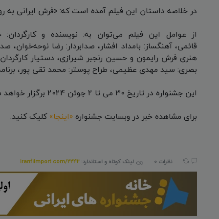
در خلاصه داستان این فیلم آمده است که: «فرش ایرانی به رو
از عوامل این فیلم می‌توان به: نویسنده و کارگردان: ح
قائمی، آهنگساز: بامداد افشار، صدابردار: رضا نوحه‌خوان، صدا
هنری فرش رایمون و حسین رنجبر شیرازی، دستیار کارگردان: 
بصری: سید مهدی عظیمی، طراح پوستر: محمد تقی پور، برنامه ری
این جشنواره در تاریخ 30 می تا 2 جوئن 2024 برگزار خواهد شد.
برای مشاهده خبر در وبسایت جشنواره
«اینجا»
کلیک کنید.
نظرات 0
لینک کوتاه و استاندارد:
iranfilmport.com/2242