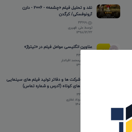
نقد و تحلیل فیلم «چشمه» - 2006 - دارن
آرونوفسکی/ کرگدن
44619
توسط
علی ظهیری
۱۳۹۸/۱۲/۲۲
عناوین انگلیسی عوامل فیلم در «تیتراژ»
43478
توسط
علیمحمد اقبالدار
۱۳۹۸/۰۵/۱۰
لیست شرکت ها و دفاتر تولید فیلم های سینمایی
و فیلم های کوتاه (آدرس و شماره تماس)
33798
توسط
مهرداد غفاری
۱۴۰۳/۰۲/۲۰