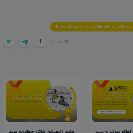
Iranian Documentary Film Festival Muni
اشتراک:
کوتاه «پوتین» سید
حضور انیمیشن کوتاه «پوتین» سید