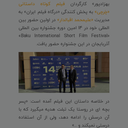
بهزادپور» کارگردان
فیلم کوتاه داستانی
«چَرچی»
به پخش کنندگی «درگاه فیلم ایران» به
مدیریت
«علیمحمد اقبالدار»
در اولین حضور بین
المللی خود در 14 امین دوره جشنواره بین المللی
«Baku International Short Film Festival»
آذربایجان در این جشنواره حضور یافت.
در خلاصه داستان این فیلم آمده است: «پسر
بچه اى در روستا یک تبلت هدیه میگیرد كه با
آن درسش را ادامه دهد، ولى از آن استفاده
درستى نمیكند و ...»