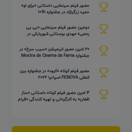
حضور فیلم سینمایی داستانی «برای او»
حمید زرگرنژاد در جشنواره 10th
Pembroke Taparelli آمریکا
دومین حضور فیلم سینمایی «بی بی
رحمی» مهدی بوستانی شهربابکی در
جشنواره Pembroke Taparelli آمریکا
20 امین حضور انیمیشن «سیب سرخ» در
جشنواره Mostra de Cinema de Fama
برزیل 2026
حضور فیلم کوتاه «کبود» در جشنواره بین
المللی FICNOVA اسپانیا 2026
4 امین حضور فیلم کوتاه داستانی «ساز
افغان» به کارگردانی و تهیه کنندگی «قیام
کرمی شیرازی»