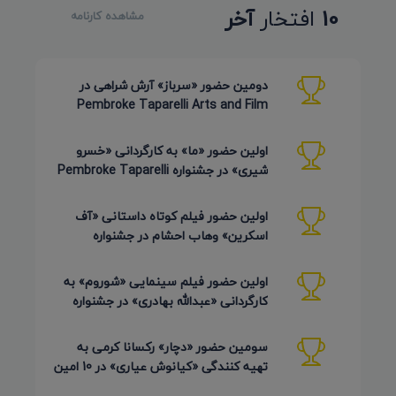
10
افتخار
آخر
مشاهده کارنامه
دومین حضور «سرباز» آرش شراهی در
Pembroke Taparelli Arts and Film
Festival آمریکا 2026
اولین حضور «ما» به کارگردانی «خسرو
شیری» در جشنواره Pembroke Taparelli
Arts آمریکا 2026
اولین حضور فیلم کوتاه داستانی «آف
اسکرین» وهاب احشام در جشنواره
Pembroke Taparelli آمریکا 2026
اولین حضور فیلم سینمایی «شوروم» به
کارگردانی «عبدالله بهادری» در جشنواره
AZIMUTH روسیه 2026
سومین حضور «دچار» رکسانا کرمی به
تهیه کنندگی «کیانوش عیاری» در 10 امین
دوره Pembroke Taparelli