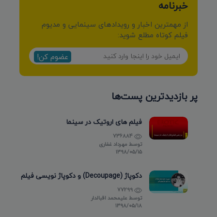
خبرنامه
از مهمترین اخبار و رویدادهای سینمایی و مدیوم
فیلم کوتاه مطلع شوید:
عضوم کن!
پر بازدیدترین پست‌ها
فیلم های اروتیک در سینما
736884
توسط
مهرداد غفاری
۱۳۹۸/۰۵/۱۵
دکوپاژ (Decoupage) و دکوپاژ نویسی فیلم
77299
توسط
علیمحمد اقبالدار
۱۳۹۸/۰۵/۱۸