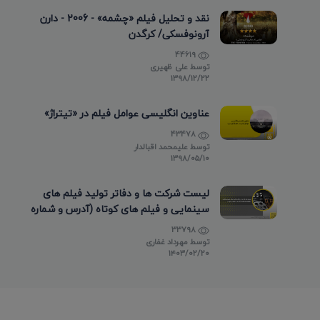
نقد و تحلیل فیلم «چشمه» - 2006 - دارن
آرونوفسکی/ کرگدن
44619
توسط
علی ظهیری
۱۳۹۸/۱۲/۲۲
عناوین انگلیسی عوامل فیلم در «تیتراژ»
43478
توسط
علیمحمد اقبالدار
۱۳۹۸/۰۵/۱۰
لیست شرکت ها و دفاتر تولید فیلم های
سینمایی و فیلم های کوتاه (آدرس و شماره
تماس)
33798
توسط
مهرداد غفاری
۱۴۰۳/۰۲/۲۰