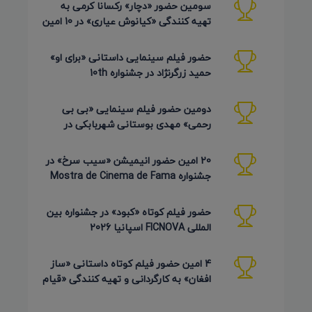
سومین حضور «دچار» رکسانا کرمی به
تهیه کنندگی «کیانوش عیاری» در 10 امین
دوره Pembroke Taparelli
حضور فیلم سینمایی داستانی «برای او»
حمید زرگرنژاد در جشنواره 10th
Pembroke Taparelli آمریکا
دومین حضور فیلم سینمایی «بی بی
رحمی» مهدی بوستانی شهربابکی در
جشنواره Pembroke Taparelli آمریکا
20 امین حضور انیمیشن «سیب سرخ» در
جشنواره Mostra de Cinema de Fama
برزیل 2026
حضور فیلم کوتاه «کبود» در جشنواره بین
المللی FICNOVA اسپانیا 2026
4 امین حضور فیلم کوتاه داستانی «ساز
افغان» به کارگردانی و تهیه کنندگی «قیام
کرمی شیرازی»