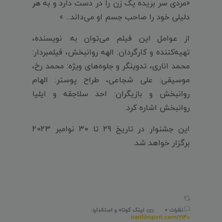
«مردی سر بریده یک زن را در دست دارد و به هر
دلیلی خود را صاحب جسم او می‌داند... »
از عوامل این فیلم می‌توان به: نویسنده،
تهیه‌کننده و کارگردان: الهه روانبخش، فیلمبردار:
محمد اناری، تدوینگر و جلوه‌های ویژه: محمد رخ،
موسیقی: علی شجاعی، طراح پوستر: الهام
روانبخش و بازیگران: احد سلاجقه و ایلیا
روانبخش اشاره کرد.
این جشنوار در تاریخ 29 تا 30 نوامبر 2023
برگزار خواهد شد.
نظرات 0
لینک کوتاه و استاندارد:
iranfilmport.com/2140