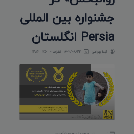
جشنواره بین المللی
Persia انگلستان
آیدا بهرامی
۱۴۰۲/۰۸/۲۲
نظرات 0
1286
تصویر از: iranfilmport.com