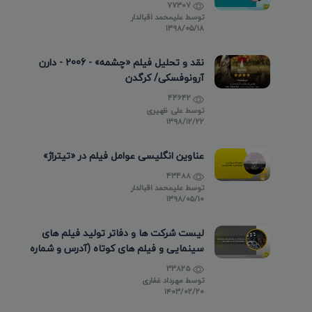
77307
توسط
علیمحمد اقبالدار
۱۳۹۸/۰۵/۱۸
نقد و تحلیل فیلم «چشمه» - 2006 - دارن
آرونوفسکی/ کرگدن
44642
توسط
علی ظهیری
۱۳۹۸/۱۲/۲۲
عناوین انگلیسی عوامل فیلم در «تیتراژ»
43488
توسط
علیمحمد اقبالدار
۱۳۹۸/۰۵/۱۰
لیست شرکت ها و دفاتر تولید فیلم های
سینمایی و فیلم های کوتاه (آدرس و شماره
تماس)
33825
توسط
مهرداد غفاری
۱۴۰۳/۰۲/۲۰