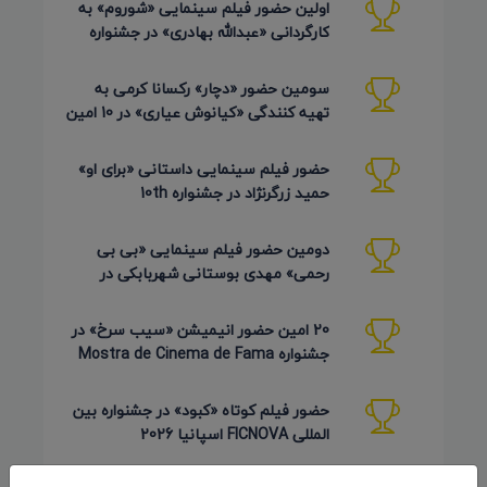
اولین حضور فیلم سینمایی «شوروم» به
کارگردانی «عبدالله بهادری» در جشنواره
AZIMUTH روسیه 2026
سومین حضور «دچار» رکسانا کرمی به
تهیه کنندگی «کیانوش عیاری» در 10 امین
دوره Pembroke Taparelli
حضور فیلم سینمایی داستانی «برای او»
حمید زرگرنژاد در جشنواره 10th
Pembroke Taparelli آمریکا
دومین حضور فیلم سینمایی «بی بی
رحمی» مهدی بوستانی شهربابکی در
جشنواره Pembroke Taparelli آمریکا
20 امین حضور انیمیشن «سیب سرخ» در
جشنواره Mostra de Cinema de Fama
برزیل 2026
حضور فیلم کوتاه «کبود» در جشنواره بین
المللی FICNOVA اسپانیا 2026