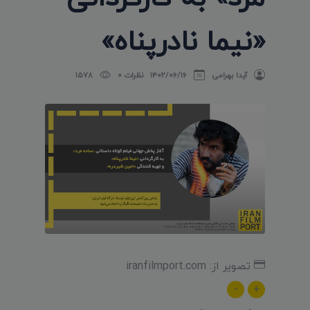
«نیما نادرپناه»
آیدا بهرامی
۱۴۰۲/۰۶/۱۶
نظرات 0
1578
تصویر از: iranfilmport.com
-
+