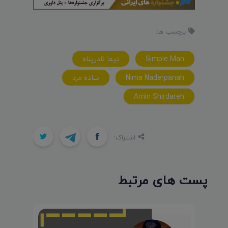
برچسب ها:
Simple Man
نيما نادرپناه
Nima Naderpanah
ساده مرد
Amin Shirdareh
اشتراک:
پست های مرتبط