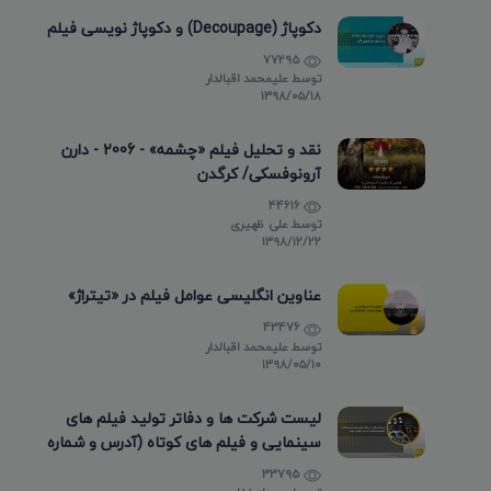
دکوپاژ (Decoupage) و دکوپاژ نویسی فیلم
77295
توسط
علیمحمد اقبالدار
۱۳۹۸/۰۵/۱۸
نقد و تحلیل فیلم «چشمه» - 2006 - دارن
آرونوفسکی/ کرگدن
44616
توسط
علی ظهیری
۱۳۹۸/۱۲/۲۲
عناوین انگلیسی عوامل فیلم در «تیتراژ»
43476
توسط
علیمحمد اقبالدار
۱۳۹۸/۰۵/۱۰
لیست شرکت ها و دفاتر تولید فیلم های
سینمایی و فیلم های کوتاه (آدرس و شماره
تماس)
33795