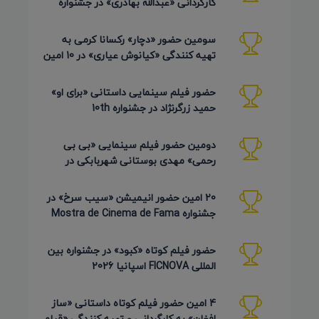
کارگردانی «عبدالله بهادری» در جشنواره
AZIMUTH روسیه 2026
سومین حضور «دچار» رکسانا کرمی به
تهیه کنندگی «کیانوش عیاری» در 10 امین
دوره Pembroke Taparelli
حضور فیلم سینمایی داستانی «برای او»
حمید زرگرنژاد در جشنواره 10th
Pembroke Taparelli آمریکا
دومین حضور فیلم سینمایی «بی بی
رحمی» مهدی بوستانی شهربابکی در
جشنواره Pembroke Taparelli آمریکا
20 امین حضور انیمیشن «سیب سرخ» در
جشنواره Mostra de Cinema de Fama
برزیل 2026
حضور فیلم کوتاه «کبود» در جشنواره بین
المللی FICNOVA اسپانیا 2026
4 امین حضور فیلم کوتاه داستانی «ساز
افغان» به کارگردانی و تهیه کنندگی «قیام