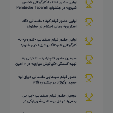
اولین حضور «ما» به کارگردانی «خسرو
شیری» در جشنواره Pembroke Taparelli
Arts آمریکا 2026
اولین حضور فیلم کوتاه داستانی «آف
اسکرین» وهاب احشام در جشنواره
Pembroke Taparelli آمریکا 2026
اولین حضور فیلم سینمایی «شوروم» به
کارگردانی «عبدالله بهادری» در جشنواره
AZIMUTH روسیه 2026
سومین حضور «دچار» رکسانا کرمی به
تهیه کنندگی «کیانوش عیاری» در 10 امین
دوره Pembroke Taparelli
حضور فیلم سینمایی داستانی «برای او»
حمید زرگرنژاد در جشنواره 10th
Pembroke Taparelli آمریکا
دومین حضور فیلم سینمایی «بی بی
رحمی» مهدی بوستانی شهربابکی در
جشنواره Pembroke Taparelli آمریکا