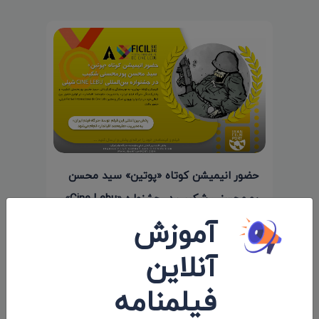
حضور انیمیشن کوتاه «پوتین» سید محسن
پورمحسنی شکیب در جشنواره «Cine Lebu»
آموزش
شیلی
۱۴۰۰/۱۱/۱۳
آنلاین
فیلمنامه