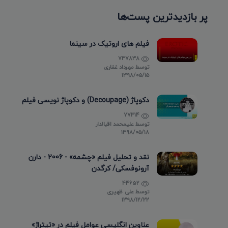
پر بازدیدترین پست‌ها
فیلم های اروتیک در سینما
737838
توسط
مهرداد غفاری
۱۳۹۸/۰۵/۱۵
دکوپاژ (Decoupage) و دکوپاژ نویسی فیلم
77314
توسط
علیمحمد اقبالدار
۱۳۹۸/۰۵/۱۸
نقد و تحلیل فیلم «چشمه» - 2006 - دارن
آرونوفسکی/ کرگدن
44652
توسط
علی ظهیری
۱۳۹۸/۱۲/۲۲
عناوین انگلیسی عوامل فیلم در «تیتراژ»