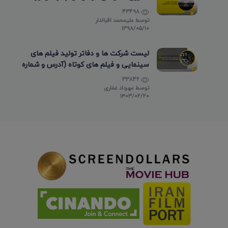
43498
توسط
علیمحمد اقبالدار
۱۳۹۸/۰۵/۱۰
لیست شرکت ها و دفاتر تولید فیلم های
سینمایی و فیلم های کوتاه (آدرس و شماره
تماس)
33846
توسط
مهرداد غفاری
۱۴۰۳/۰۲/۲۰