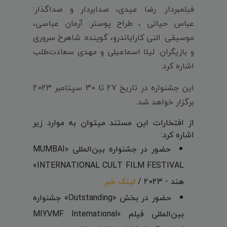
فیلمبردار: رضا عیدی، صدابردار و صداگذار:
عباس حیاتی ، طراح پوستر: آرمان عباسی،
موسیقی: النی کارایاندرو، گوینده: شاهرخ سروری
و بازیگران: لیلا اسماعیلی و مهدی سعادت‌طلب
اشاره کرد.
این جشنواره در تاریخ 27 تا 30 سپتامبر 2023
برگزار خواهد شد.
از افتخارات این مستند میتوان به موارد زیر
اشاره کرد:
حضور در جشنواره بین‌المللی «MUMBAI
INTERNATIONAL CULT FILM FESTIVAL»
هند - 2023 /
لینک خبر
حضور در بخش «Outstanding» جشنواره
بین‌المللی فیلم «MIYVMF International