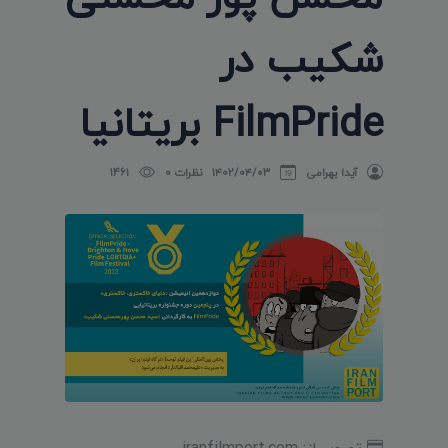
شکیب در
FilmPride بریتانیا
آیدا بهرامی
۱۴۰۲/۰۴/۰۳
نظرات 0
1461
تصویر از: iranfilmport.com