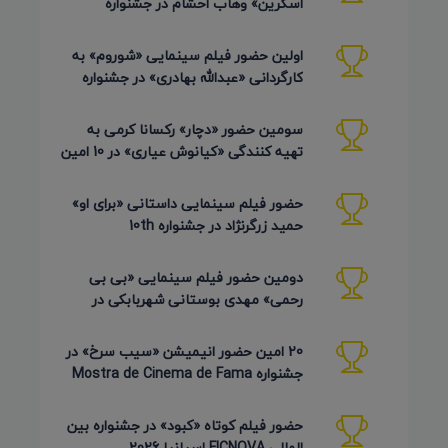
اسکرین» وهاب احشام در جشنواره
Pembroke Taparelli آمریکا 2026
اولین حضور فیلم سینمایی «شوروم» به
کارگردانی «عبدالله بهادری» در جشنواره
AZIMUTH روسیه 2026
سومین حضور «دچار» رکسانا کرمی به
تهیه کنندگی «کیانوش عیاری» در 10 امین
دوره Pembroke Taparelli
حضور فیلم سینمایی داستانی «برای او»
حمید زرگرنژاد در جشنواره 10th
Pembroke Taparelli آمریکا
دومین حضور فیلم سینمایی «بی بی
رحمی» مهدی بوستانی شهربابکی در
جشنواره Pembroke Taparelli آمریکا
20 امین حضور انیمیشن «سیب سرخ» در
جشنواره Mostra de Cinema de Fama
برزیل 2026
حضور فیلم کوتاه «کبود» در جشنواره بین
المللی FICNOVA اسپانیا 2026