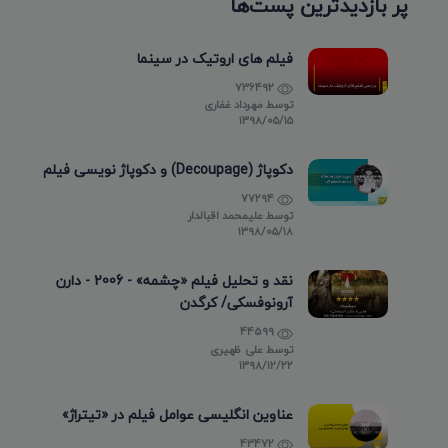
پر بازدیدترین پست‌ها
فیلم های اروتیک در سینما
736492
توسط
مهرداد غفاری
۱۳۹۸/۰۵/۱۵
دکوپاژ (Decoupage) و دکوپاژ نویسی فیلم
77294
توسط
علیمحمد اقبالدار
۱۳۹۸/۰۵/۱۸
نقد و تحلیل فیلم «چشمه» - 2006 - دارن
آرونوفسکی/ کرگدن
44599
توسط
علی ظهیری
۱۳۹۸/۱۲/۲۲
عناوین انگلیسی عوامل فیلم در «تیتراژ»
43472