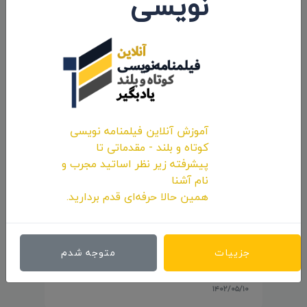
نویسی
اشتراک:
پست های مرتبط
آموزش آنلاین فیلمنامه نویسی
کوتاه و بلند - مقدماتی تا
پیشرفته زیر نظر اساتید مجرب و
نام آشنا
همین حالا حرفه‌ای قدم بردارید.
معرفی نمایندگی رسمی «درگاه فیلم ایران» در
جزییات
متوجه شدم
کشور «ترکیه» شرکت AD1 FILM
۱۴۰۲/۰۵/۱۰