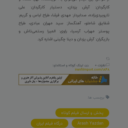
کارگردان: آرش یزدان، دستیار کارگردان: علی
تارویردی‌زاده، صدابردار: مهدی فرشا، طراح لباس و گریم:
شقایق شاملو، آهنگساز: سید مهران عبادی، طراح
پوستر: مهراب آرسیا، راوی: المیرا رستمی‌تاش و
بازیگران: آرش یزدان و دینا چگینی اشاره کرد.
نظرات 0
لینک کوتاه و استاندارد:
iranfilmport.com/1848
برچسب ها:
پخش و ارسال فيلم کوتاه
Arash Yazdan
درگاه فيلم ايران