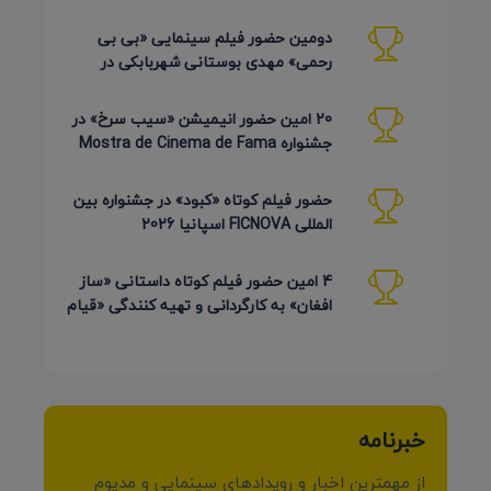
Pembroke Taparelli آمریکا
دومین حضور فیلم سینمایی «بی بی
رحمی» مهدی بوستانی شهربابکی در
جشنواره Pembroke Taparelli آمریکا
20 امین حضور انیمیشن «سیب سرخ» در
جشنواره Mostra de Cinema de Fama
برزیل 2026
حضور فیلم کوتاه «کبود» در جشنواره بین
المللی FICNOVA اسپانیا 2026
4 امین حضور فیلم کوتاه داستانی «ساز
افغان» به کارگردانی و تهیه کنندگی «قیام
کرمی شیرازی»
خبرنامه
از مهمترین اخبار و رویدادهای سینمایی و مدیوم