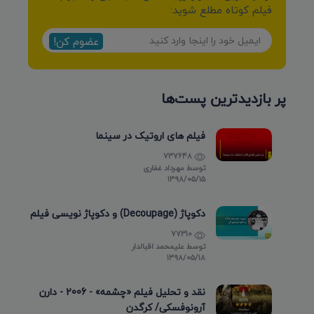
فیلم کوتاه مطلع شوید:
عضوم کن!
پر بازدیدترین پست‌ها
فیلم های اروتیک در سینما
737648
توسط
مهرداد غفاری
۱۳۹۸/۰۵/۱۵
دکوپاژ (Decoupage) و دکوپاژ نویسی فیلم
77310
توسط
علیمحمد اقبالدار
۱۳۹۸/۰۵/۱۸
نقد و تحلیل فیلم «چشمه» - 2006 - دارن
آرونوفسکی/ کرگدن