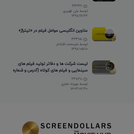
44646
توسط
علی ظهیری
۱۳۹۸/۱۲/۲۲
عناوین انگلیسی عوامل فیلم در «تیتراژ»
43495
توسط
علیمحمد اقبالدار
۱۳۹۸/۰۵/۱۰
لیست شرکت ها و دفاتر تولید فیلم های
سینمایی و فیلم های کوتاه (آدرس و شماره
تماس)
33838
توسط
مهرداد غفاری
۱۴۰۳/۰۲/۲۰