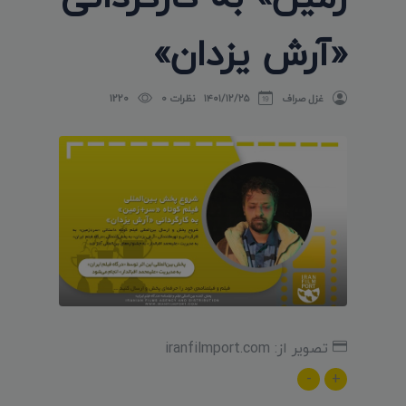
«آرش یزدان»
غزل صراف
۱۴۰۱/۱۲/۲۵
نظرات 0
1220
تصویر از: iranfilmport.com
-
+