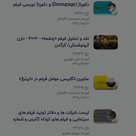
دکوپاژ (Decoupage) و دکوپاژ نویسی فیلم
77310
توسط
علیمحمد اقبالدار
۱۳۹۸/۰۵/۱۸
نقد و تحلیل فیلم «چشمه» - 2006 - دارن
آرونوفسکی/ کرگدن
44643
توسط
علی ظهیری
۱۳۹۸/۱۲/۲۲
عناوین انگلیسی عوامل فیلم در «تیتراژ»
43491
توسط
علیمحمد اقبالدار
۱۳۹۸/۰۵/۱۰
لیست شرکت ها و دفاتر تولید فیلم های
سینمایی و فیلم های کوتاه (آدرس و شماره
تماس)
33828
توسط
مهرداد غفاری