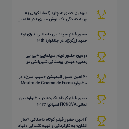
AZIMUTH روسیه 2026
سومین حضور «دچار» رکسانا کرمی به
تهیه کنندگی «کیانوش عیاری» در 10 امین
دوره Pembroke Taparelli
حضور فیلم سینمایی داستانی «برای او»
حمید زرگرنژاد در جشنواره 10th
Pembroke Taparelli آمریکا
دومین حضور فیلم سینمایی «بی بی
رحمی» مهدی بوستانی شهربابکی در
جشنواره Pembroke Taparelli آمریکا
20 امین حضور انیمیشن «سیب سرخ» در
جشنواره Mostra de Cinema de Fama
برزیل 2026
حضور فیلم کوتاه «کبود» در جشنواره بین
المللی FICNOVA اسپانیا 2026
4 امین حضور فیلم کوتاه داستانی «ساز
افغان» به کارگردانی و تهیه کنندگی «قیام