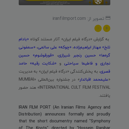
تصویر از: iranfilmport.com
-
+
به گزارش «درگاه فیلم ایران» آثار مستند کوتاه
«بادام
تلخ» مهناز ابراهیم‌زاده
،
«چوکه» علی سالمی
،
«سمفونی
گره‌ها» حسین رنجبر شیرازی
،
«قورقوشوم» حسین
نجاری و فاطیما سیاحتی
و
«شکایت رقیه» حامد
قصری
، به پخش‌کنندگی «درگاه فیلم ایران» به مدیریت
«
علیمحمد اقبالدار
» در جشنواره بین‌المللی «MUMBAI
INTERNATIONAL CULT FILM FESTIVAL» هند حضور
یافتند.
IRAN FILM PORT (An Iranian Films Agency and
Distribution) announces formally and proudly
that the short documentry named "Symphony
of The Knots" directed by "Hossein Ranjbar