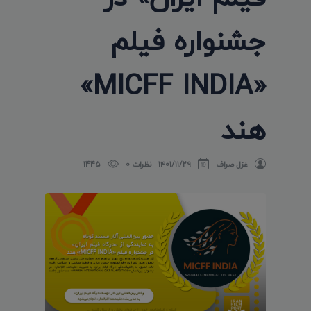
جشنواره فیلم
«MICFF INDIA»
هند
غزل صراف
۱۴۰۱/۱۱/۲۹
نظرات 0
1445