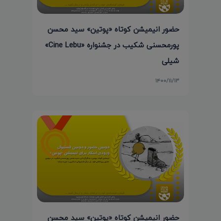
حضور انیمیشن کوتاه «پوتین» سید محسن
پورمحسنی شکیب در جشنواره «Cine Lebu»
شیلی
۱۴۰۰/۱۱/۱۳
حضور انیمیشن کوتاه «پوتین» سید محسن