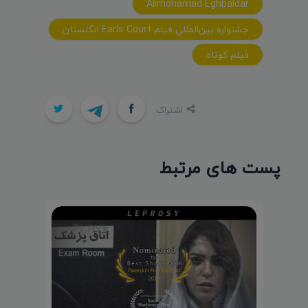
Alimohamad Eghbaldar
جشنواره بين‌المللي فيلم Earls Court انگلستان
فيلم کوتاه
اشتراک:
پست های مرتبط