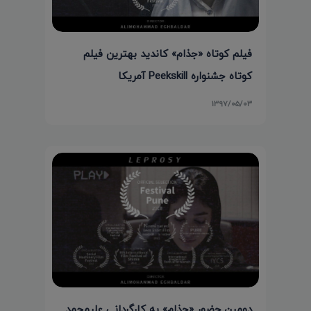
فیلم کوتاه «جذام» کاندید بهترین فیلم
کوتاه جشنواره Peekskill آمریکا
۱۳۹۷/۰۵/۰۳
دومین حضور «جذام» به کارگردانی علیمحمد