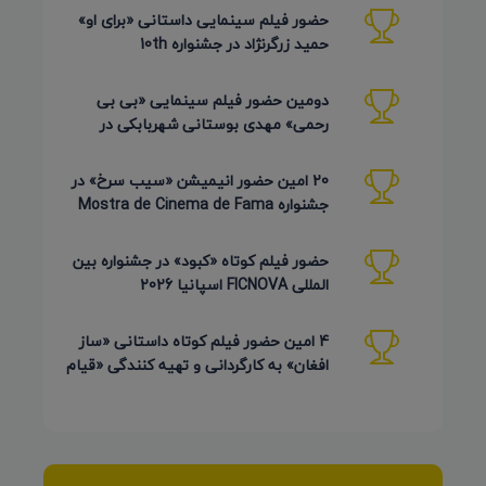
حضور فیلم سینمایی داستانی «برای او»
حمید زرگرنژاد در جشنواره 10th
Pembroke Taparelli آمریکا
دومین حضور فیلم سینمایی «بی بی
رحمی» مهدی بوستانی شهربابکی در
جشنواره Pembroke Taparelli آمریکا
20 امین حضور انیمیشن «سیب سرخ» در
جشنواره Mostra de Cinema de Fama
برزیل 2026
حضور فیلم کوتاه «کبود» در جشنواره بین
المللی FICNOVA اسپانیا 2026
4 امین حضور فیلم کوتاه داستانی «ساز
افغان» به کارگردانی و تهیه کنندگی «قیام
کرمی شیرازی»