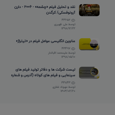
نقد و تحلیل فیلم «چشمه» - 2006 - دارن
آرونوفسکی/ کرگدن
44652
توسط
علی ظهیری
۱۳۹۸/۱۲/۲۲
عناوین انگلیسی عوامل فیلم در «تیتراژ»
43497
توسط
علیمحمد اقبالدار
۱۳۹۸/۰۵/۱۰
لیست شرکت ها و دفاتر تولید فیلم های
سینمایی و فیلم های کوتاه (آدرس و شماره
تماس)
33843
توسط
مهرداد غفاری
۱۴۰۳/۰۲/۲۰