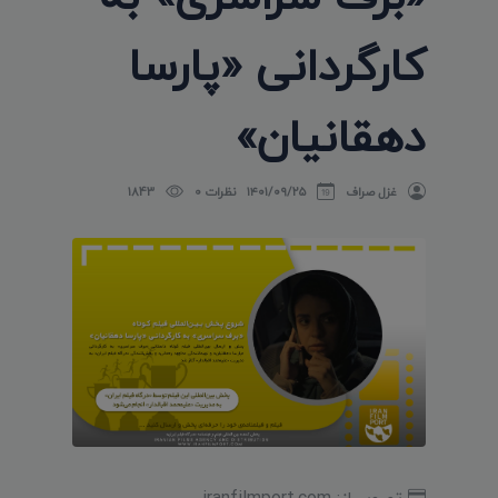
کارگردانی «پارسا
دهقانیان»
غزل صراف
۱۴۰۱/۰۹/۲۵
نظرات 0
1843
تصویر از: iranfilmport.com