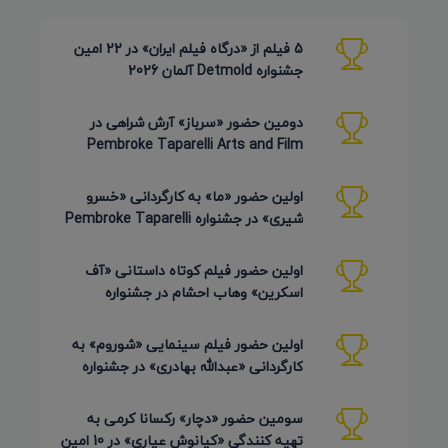
5 فیلم از «درگاه فیلم ایران» در 22 امین
جشنواره Detmold آلمان 2026
دومین حضور «سرباز» آرش شراهی در
Pembroke Taparelli Arts and Film
Festival آمریکا 2026
اولین حضور «ما» به کارگردانی «خسرو
شیری» در جشنواره Pembroke Taparelli
Arts آمریکا 2026
اولین حضور فیلم کوتاه داستانی «آف
اسکرین» وهاب احشام در جشنواره
Pembroke Taparelli آمریکا 2026
اولین حضور فیلم سینمایی «شوروم» به
کارگردانی «عبدالله بهادری» در جشنواره
AZIMUTH روسیه 2026
سومین حضور «دچار» رکسانا کرمی به
تهیه کنندگی «کیانوش عیاری» در 10 امین