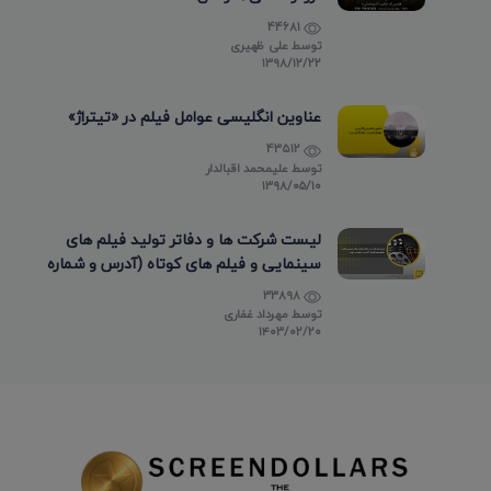
44681
توسط
علی ظهیری
۱۳۹۸/۱۲/۲۲
عناوین انگلیسی عوامل فیلم در «تیتراژ»
43512
توسط
علیمحمد اقبالدار
۱۳۹۸/۰۵/۱۰
لیست شرکت ها و دفاتر تولید فیلم های
سینمایی و فیلم های کوتاه (آدرس و شماره
تماس)
33898
توسط
مهرداد غفاری
۱۴۰۳/۰۲/۲۰