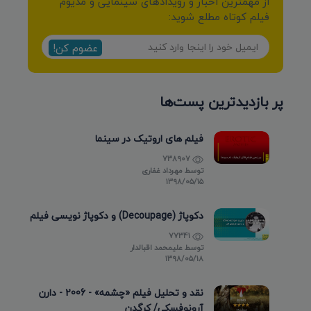
از مهمترین اخبار و رویدادهای سینمایی و مدیوم
فیلم کوتاه مطلع شوید:
عضوم کن!
پر بازدیدترین پست‌ها
فیلم های اروتیک در سینما
738907
توسط
مهرداد غفاری
۱۳۹۸/۰۵/۱۵
دکوپاژ (Decoupage) و دکوپاژ نویسی فیلم
77341
توسط
علیمحمد اقبالدار
۱۳۹۸/۰۵/۱۸
نقد و تحلیل فیلم «چشمه» - 2006 - دارن
آرونوفسکی/ کرگدن