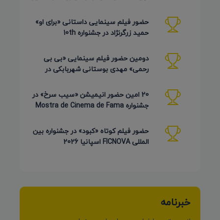
دوره Pembroke Taparelli
حضور فیلم سینمایی داستانی «برای او»
حمید زرگرنژاد در جشنواره 10th
Pembroke Taparelli آمریکا
دومین حضور فیلم سینمایی «بی بی
رحمی» مهدی بوستانی شهربابکی در
جشنواره Pembroke Taparelli آمریکا
20 امین حضور انیمیشن «سیب سرخ» در
جشنواره Mostra de Cinema de Fama
برزیل 2026
حضور فیلم کوتاه «کبود» در جشنواره بین
المللی FICNOVA اسپانیا 2026
خبرنامه