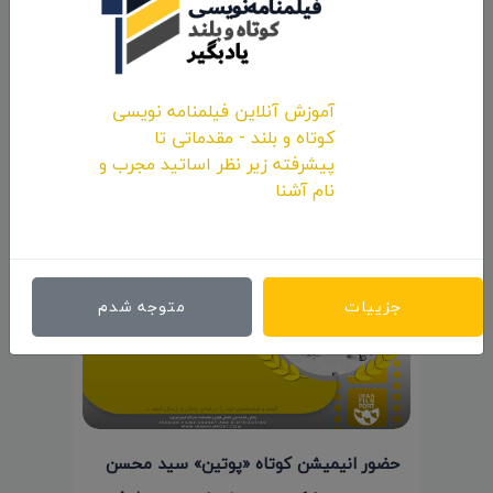
حضور انیمیشن کوتاه «پوتین» سید محسن
پورمحسنی شکیب در جشنواره «Cine Lebu»
آموزش آنلاین فیلمنامه نویسی
شیلی
کوتاه و بلند - مقدماتی تا
۱۴۰۰/۱۱/۱۳
پیشرفته زیر نظر اساتید مجرب و
نام آشنا
همین حالا حرفه‌ای قدم بردارید.
جزییات
متوجه شدم
حضور انیمیشن کوتاه «پوتین» سید محسن