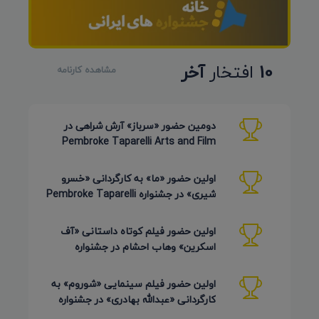
10
افتخار
آخر
مشاهده کارنامه
دومین حضور «سرباز» آرش شراهی در
Pembroke Taparelli Arts and Film
Festival آمریکا 2026
اولین حضور «ما» به کارگردانی «خسرو
شیری» در جشنواره Pembroke Taparelli
Arts آمریکا 2026
اولین حضور فیلم کوتاه داستانی «آف
اسکرین» وهاب احشام در جشنواره
Pembroke Taparelli آمریکا 2026
اولین حضور فیلم سینمایی «شوروم» به
کارگردانی «عبدالله بهادری» در جشنواره
AZIMUTH روسیه 2026