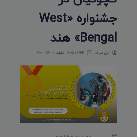
جشنواره «West
Bengal» هند
غزل صراف
۱۴۰۱/۰۸/۲۳
نظرات 0
1660
تصویر از: iranfilmport.com