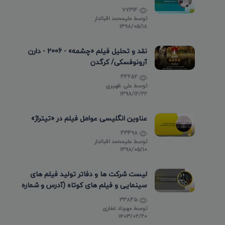
77314
توسط
علیمحمد اقبالدار
۱۳۹۸/۰۵/۱۸
نقد و تحلیل فیلم «چشمه» - 2006 - دارن
آرونوفسکی/ کرگدن
44652
توسط
علی ظهیری
۱۳۹۸/۱۲/۲۲
عناوین انگلیسی عوامل فیلم در «تیتراژ»
43498
توسط
علیمحمد اقبالدار
۱۳۹۸/۰۵/۱۰
لیست شرکت ها و دفاتر تولید فیلم های
سینمایی و فیلم های کوتاه (آدرس و شماره
تماس)
33845
توسط
مهرداد غفاری
۱۴۰۳/۰۲/۲۰