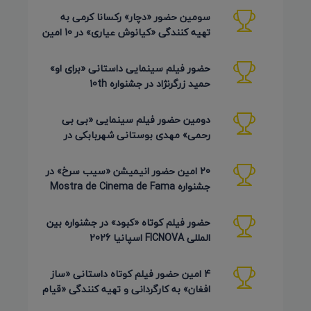
سومین حضور «دچار» رکسانا کرمی به
تهیه کنندگی «کیانوش عیاری» در 10 امین
دوره Pembroke Taparelli
حضور فیلم سینمایی داستانی «برای او»
حمید زرگرنژاد در جشنواره 10th
Pembroke Taparelli آمریکا
دومین حضور فیلم سینمایی «بی بی
رحمی» مهدی بوستانی شهربابکی در
جشنواره Pembroke Taparelli آمریکا
20 امین حضور انیمیشن «سیب سرخ» در
جشنواره Mostra de Cinema de Fama
برزیل 2026
حضور فیلم کوتاه «کبود» در جشنواره بین
المللی FICNOVA اسپانیا 2026
4 امین حضور فیلم کوتاه داستانی «ساز
افغان» به کارگردانی و تهیه کنندگی «قیام
کرمی شیرازی»