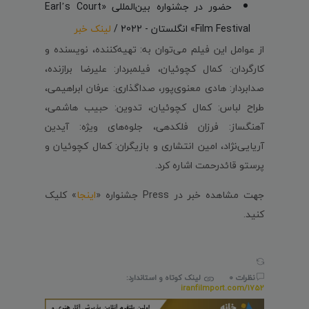
حضور در جشنواره بین‌المللی «Earl’s Court
Film Festival» انگلستان - 2022 /
لینک خبر
از عوامل این فیلم می‌توان به: تهیه‌کننده، نویسنده و
کارگردان: کمال کچوئیان، فیلمبردار: علیرضا برازنده،
صدابردار: هادی معنوی‌پور، صداگذاری: عرفان ابراهیمی،
طراح لباس: کمال کچوئیان، تدوین: حبیب هاشمی،
آهنگساز: فرزان فلکدهی، جلوه‌های ویژه: آیدین
آریایی‌نژاد، امین انتشاری و بازیگران: کمال کچوئیان و
پرستو قائدرحمت اشاره کرد.
جهت مشاهده خبر در Press جشنواره «
اینجا
» کلیک
کنید.
نظرات 0
لینک کوتاه و استاندارد:
iranfilmport.com/1752