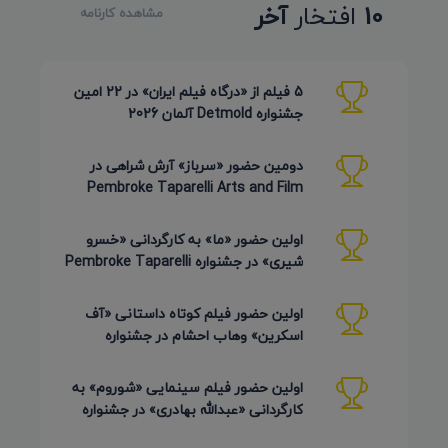
10
افتخار
آخر
مشاهده کارنامه
5 فیلم از «درگاه فیلم ایران» در 22 امین
جشنواره Detmold آلمان 2026
دومین حضور «سرباز» آرش شراهی در
Pembroke Taparelli Arts and Film
Festival آمریکا 2026
اولین حضور «ما» به کارگردانی «خسرو
شیری» در جشنواره Pembroke Taparelli
Arts آمریکا 2026
اولین حضور فیلم کوتاه داستانی «آف
اسکرین» وهاب احشام در جشنواره
Pembroke Taparelli آمریکا 2026
اولین حضور فیلم سینمایی «شوروم» به
کارگردانی «عبدالله بهادری» در جشنواره
AZIMUTH روسیه 2026