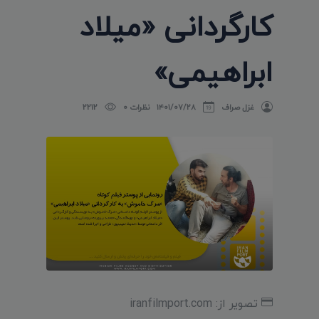
کارگردانی «میلاد
ابراهیمی»
غزل صراف
۱۴۰۱/۰۷/۲۸
نظرات 0
2212
تصویر از: iranfilmport.com