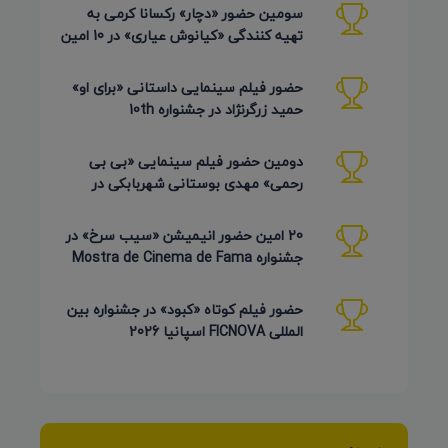
سومین حضور «دچار» رکسانا کرمی به
تهیه کنندگی «کیانوش عیاری» در 10 امین
دوره Pembroke Taparelli
حضور فیلم سینمایی داستانی «برای او»
حمید زرگرنژاد در جشنواره 10th
Pembroke Taparelli آمریکا
دومین حضور فیلم سینمایی «بی بی
رحمی» مهدی بوستانی شهربابکی در
جشنواره Pembroke Taparelli آمریکا
20 امین حضور انیمیشن «سیب سرخ» در
جشنواره Mostra de Cinema de Fama
برزیل 2026
حضور فیلم کوتاه «کبود» در جشنواره بین
المللی FICNOVA اسپانیا 2026