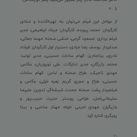
را ...»
از عوامل این فیلم می‌توان به: تهیه‌کننده و مشاور
کارگردان: محمد پرورده، کارگردان: میلاد ابراهیمی، مدیر
فیلم برداری: مسعود گرجی، منشی صحنه: مهسا جمالی،
صدابردار: یوسف رضا مرادی، دستیار اول کارگردان: فرشاد
نادری، برنامه‌ریز: الهام سادات حسینی، مدیر تولید:
محمد بازرگان، مدیر تدارکات: علی نوروزیان، عکاس:
مهدی تاجیک، طراح صحنه و لباس: الهام سادات
حسینی، طراح و مجری گریم: زهره خزلی، عکاس و
فیلمبردار پشت صحنه: محدث شیشه‌گر، تدوین: علیرضا
سلیمانی‌اصل، طراحی پوستر:
حدیث حبیب‌پور
و
بازیگران: مهدی امینی خواه، مهناز صاحبی و بیتا
رویگری اشاره کرد.