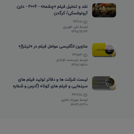
نقد و تحلیل فیلم «چشمه» - 2006 - دارن
آرونوفسکی/ کرگدن
44681
توسط
علی ظهیری
۱۳۹۸/۱۲/۲۲
عناوین انگلیسی عوامل فیلم در «تیتراژ»
43513
توسط
علیمحمد اقبالدار
۱۳۹۸/۰۵/۱۰
لیست شرکت ها و دفاتر تولید فیلم های
سینمایی و فیلم های کوتاه (آدرس و شماره
تماس)
33898
توسط
مهرداد غفاری
۱۴۰۳/۰۲/۲۰