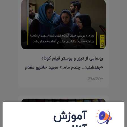
رونمایی از تیزر و پوستر فیلم کوتاه
«چندشنبه... چندم ماه...» مجید خانلری مقدم
۱۳۹۸/۱۲/۲۰
آموزش