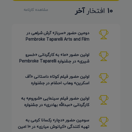
10
افتخار
آخر
مشاهده کارنامه
دومین حضور «سرباز» آرش شراهی در
Pembroke Taparelli Arts and Film
Festival آمریکا 2026
اولین حضور «ما» به کارگردانی «خسرو
شیری» در جشنواره Pembroke Taparelli
Arts آمریکا 2026
اولین حضور فیلم کوتاه داستانی «آف
اسکرین» وهاب احشام در جشنواره
Pembroke Taparelli آمریکا 2026
اولین حضور فیلم سینمایی «شوروم» به
کارگردانی «عبدالله بهادری» در جشنواره
AZIMUTH روسیه 2026
سومین حضور «دچار» رکسانا کرمی به
تهیه کنندگی «کیانوش عیاری» در 10 امین