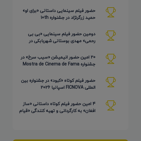
دوره Pembroke Taparelli
حضور فیلم سینمایی داستانی «برای او»
حمید زرگرنژاد در جشنواره 10th
Pembroke Taparelli آمریکا
دومین حضور فیلم سینمایی «بی بی
رحمی» مهدی بوستانی شهربابکی در
جشنواره Pembroke Taparelli آمریکا
20 امین حضور انیمیشن «سیب سرخ» در
جشنواره Mostra de Cinema de Fama
برزیل 2026
حضور فیلم کوتاه «کبود» در جشنواره بین
المللی FICNOVA اسپانیا 2026
4 امین حضور فیلم کوتاه داستانی «ساز
افغان» به کارگردانی و تهیه کنندگی «قیام
کرمی شیرازی»