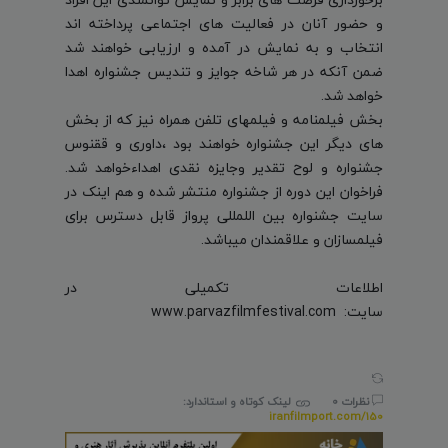
و حضور آنان در فعالیت های اجتماعى پرداخته اند
انتخاب و به نمایش در آمده و ارزیابی خواهند شد
ضمن آنکه در هر شاخه جوایز و تندیس جشنواره اهدا
خواهد شد.
بخش فیلمنامه و فیلمهای تلفن همراه نیز كه از بخش
های دیگر این جشنواره خواهند بود ،داوری و ققنوس
جشنواره و لوح تقدیر وجایزه نقدى اهداءخواهد شد.
فراخوان این دوره از جشنواره منتشر شده و هم اینک در
سایت جشنواره بین اللمللی پرواز قابل دسترس برای
فیلمسازان و علاقمندان میباشد.
اطلاعات تکمیلی در
سایت:
www.parvazfilmfestival.com
نظرات 0
لینک کوتاه و استاندارد:
iranfilmport.com/150