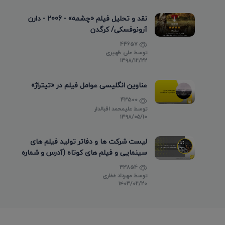
نقد و تحلیل فیلم «چشمه» - 2006 - دارن
آرونوفسکی/ کرگدن
44657
توسط
علی ظهیری
۱۳۹۸/۱۲/۲۲
عناوین انگلیسی عوامل فیلم در «تیتراژ»
43500
توسط
علیمحمد اقبالدار
۱۳۹۸/۰۵/۱۰
لیست شرکت ها و دفاتر تولید فیلم های
سینمایی و فیلم های کوتاه (آدرس و شماره
تماس)
33854
توسط
مهرداد غفاری
۱۴۰۳/۰۲/۲۰