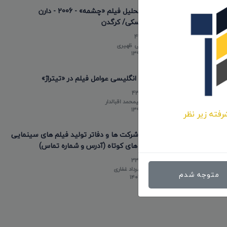
نقد و تحلیل فیلم «چشمه» - 2006 - دارن
آرونوفسکی/ کرگدن
44616
توسط
علی ظهیری
۱۳۹۸/۱۲/۲۲
عناوین انگلیسی عوامل فیلم در «تیتراژ»
43476
توسط
علیمحمد اقبالدار
۱۳۹۸/۰۵/۱۰
رفته زیر نظر
لیست شرکت ها و دفاتر تولید فیلم های سینمایی
و فیلم های کوتاه (آدرس و شماره تماس)
33795
توسط
مهرداد غفاری
متوجه شدم
۱۴۰۳/۰۲/۲۰