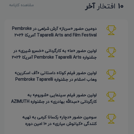
10
افتخار
آخر
مشاهده کارنامه
دومین حضور «سرباز» آرش شراهی در Pembroke
Taparelli Arts and Film Festival آمریکا 2026
اولین حضور «ما» به کارگردانی «خسرو شیری» در
جشنواره Pembroke Taparelli Arts آمریکا 2026
اولین حضور فیلم کوتاه داستانی «آف اسکرین»
وهاب احشام در جشنواره Pembroke Taparelli
آمریکا 2026
اولین حضور فیلم سینمایی «شوروم» به
کارگردانی «عبدالله بهادری» در جشنواره AZIMUTH
روسیه 2026
سومین حضور «دچار» رکسانا کرمی به تهیه
کنندگی «کیانوش عیاری» در 10 امین دوره
Pembroke Taparelli