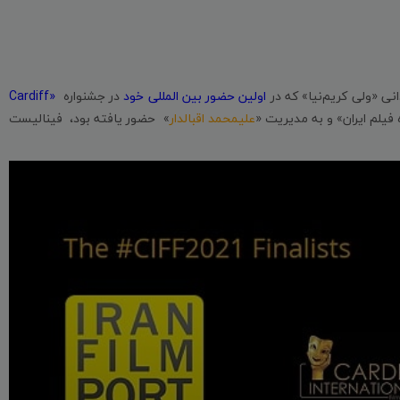
انی «ولی کریم‌نیا» که در
اولین حضور بین المللی خود
در جشنواره
«Cardiff
علیمحمد اقبالدار
» حضور یافته بود، فینالیست