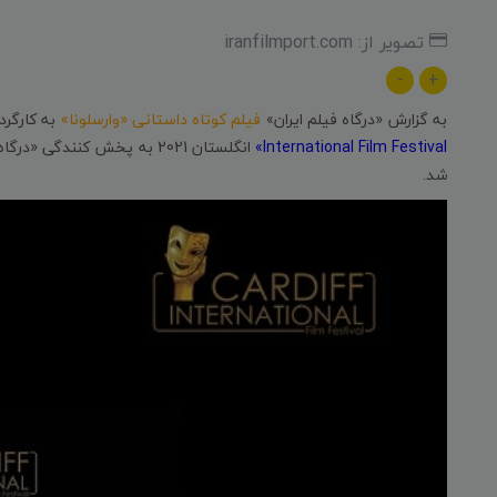
تصویر از: iranfilmport.com
-
+
به گزارش «درگاه فیلم ایران»
فیلم کوتاه داستانی «وارسلونا»
به کارگرد
International Film Festival»
انگلستان 2021 به پخش کنندگی «درگاه فیلم ایران» و به مدیریت «
شد.