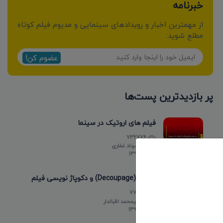
خبرنامه
از مهمترین اخبار و رویدادهای سینمایی و مدیوم فیلم کوتاه
مطلع شوید:
عضوم کن!
پر بازدیدترین پست‌ها
فیلم های اروتیک در سینما
736776
توسط
مهرداد غفاری
۱۳۹۸/۰۵/۱۵
دکوپاژ (Decoupage) و دکوپاژ نویسی فیلم
77295
توسط
علیمحمد اقبالدار
۱۳۹۸/۰۵/۱۸