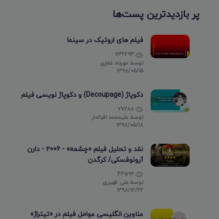
پر بازدیدترین پست‌ها
فیلم های اروتیک در سینما
736293
توسط
مهرداد غفاری
۱۳۹۸/۰۵/۱۵
دکوپاژ (Decoupage) و دکوپاژ نویسی فیلم
77288
توسط
علیمحمد اقبالدار
۱۳۹۸/۰۵/۱۸
نقد و تحلیل فیلم «چشمه» - 2006 - دارن
آرونوفسکی/ کرگدن
44596
توسط
علی ظهیری
۱۳۹۸/۱۲/۲۲
عناوین انگلیسی عوامل فیلم در «تیتراژ»