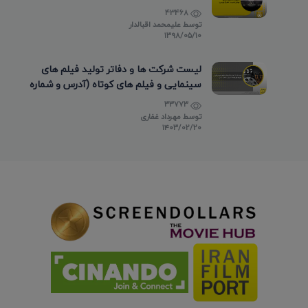
43468
توسط
علیمحمد اقبالدار
۱۳۹۸/۰۵/۱۰
لیست شرکت ها و دفاتر تولید فیلم های
سینمایی و فیلم های کوتاه (آدرس و شماره
تماس)
33773
توسط
مهرداد غفاری
۱۴۰۳/۰۲/۲۰