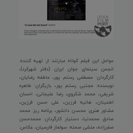
عوامل این فیلم کوتاه عبارتند از: تهیه کننده:
انجمن سینمای جوان ایران (دفتر شهرکرد)،
کارگردان: مصطفی رستم پور، عاطفه رضایان،
نویسنده: مجتبی رستم پور، بازیگران: طاهره
شریفی، محمد شکروی، رضا علیجانی، احسان
اطمینان، هانیه فرزین، علی حسن فرزین،
مشـاور هنرى: محسـن دانشور، برنامه ریز: محمد
صادق محمدنیا، دستیار كارگردان: محمدحسن
صفرزاده، منشى صحنه: سولماز فارسیان، عكاس: