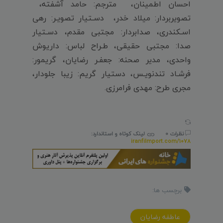
احسان اطمینان‌، مترجم: حامد آشفته،
تصویربردار: میلاد خدر، دسـتیار تصویـر: رهى
اسـكندرى، صدابردار: مجتبى مقدم، دسـتیار
صدا: مجتبى حقیقى، طـراح لباس: داریوش
واحدى، مدیر صحنه: جعفـر رضایان، گریمور:
فرشـاد تندنویـس، دستیار گریم: زیبا جلودار،
مجری طرح: مهدی فرامرزی.
نظرات 0
لینک کوتاه و استاندارد:
iranfilmport.com/1078
برچسب ها:
عاطفه رضايان