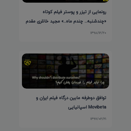
رونمایی از تیزر و پوستر فیلم کوتاه
«چندشنبه... چندم ماه...» مجید خانلری مقدم
۱۳۹۸/۱۲/۲۰
توافق دوطرفه مابین درگاه فیلم ایران و
Movibeta اسپانیایی
۱۳۹۷/۰۲/۲۱