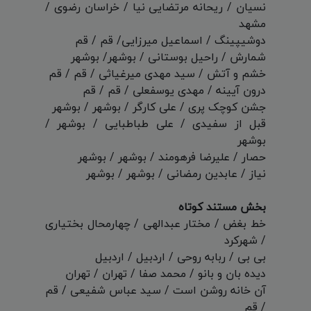
نسیان / ریحانه مرتضایی نیا / خراسان رضوی /
مشهد
دوشیپینگ / اسماعیل میرزایی/ قم / قم
شمارش / راحیل بوستانی / بوشهر/ بوشهر
خشم و آتش / سید مهدی میرغیاثی / قم / قم
درون آیینه / مهدی یوسفعلی / قم / قم
جشن کوچک پری / علی کارگر / بوشهر / بوشهر
قبل از سفیدی / علی طباطبایی / بوشهر /
بوشهر
حصار / علیرضا فرهومند / بوشهر / بوشهر
نیاز / عابدین رمضانی / بوشهر / بوشهر
بخش مستند کوتاه
خط بغض / مختار عبدالهی / چهارمحال بختیاری
/ شهرکرد
بی بی / ربابه روحی / اردبیل / اردبیل
دیده بان و بانو / محمد صفا / تهران / تهران
آن خانه روشن است / سید عباس شفیعی / قم
/ قم