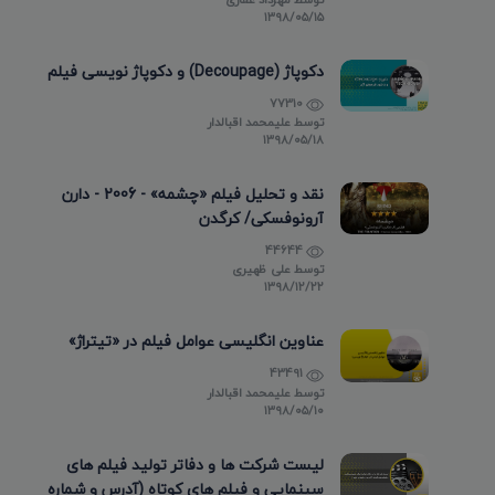
۱۳۹۸/۰۵/۱۵
دکوپاژ (Decoupage) و دکوپاژ نویسی فیلم
77310
توسط
علیمحمد اقبالدار
۱۳۹۸/۰۵/۱۸
نقد و تحلیل فیلم «چشمه» - 2006 - دارن
آرونوفسکی/ کرگدن
44644
توسط
علی ظهیری
۱۳۹۸/۱۲/۲۲
عناوین انگلیسی عوامل فیلم در «تیتراژ»
43491
توسط
علیمحمد اقبالدار
۱۳۹۸/۰۵/۱۰
لیست شرکت ها و دفاتر تولید فیلم های
سینمایی و فیلم های کوتاه (آدرس و شماره