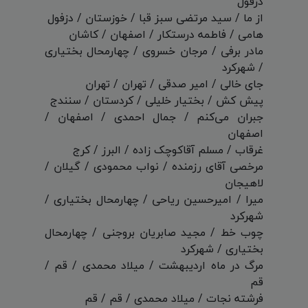
دزفول
از ما / سید مرتضی سبز قبا / خوزستان / دزفول
هامی / فاطمه درستکار / اصفهان / کاشان
مادر برفی / مرجان خسروی / چهارمحال بختیاری
/ شهرکرد
جای خالی / امیر صدقی / تهران / تهران
پیش کش / بختیار خلیلی / کردستان / سنندج
جبران می‌کنم / جمال احمدی / اصفهان /
اصفهان
غرقاب / مسلم آقاکوچک زاده / البرز / کرج
مرخصی آقای رزمنده / نواب محمودی / گیلان /
لاهیجان
میرا / امیرحسین ریاحی / چهارمحال بختیاری /
شهرکرد
چوب خط / مجید صابریان بروجنی / چهارمحال
بختیاری / شهرکرد
مرگ در ماه اردیبهشت / میلاد محمدی / قم /
قم
فرشته نجات / میلاد محمدی / قم / قم