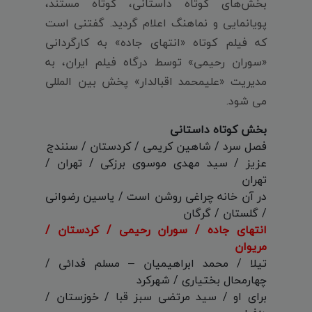
بخش‌های کوتاه داستانی، کوتاه مستند،
پویانمایی و نماهنگ اعلام گردید. گفتنی است
که فیلم کوتاه «انتهای جاده» به کارگردانی
«سوران رحیمی» توسط درگاه فیلم ایران، به
مدیریت «علیمحمد اقبالدار» پخش بین المللی
می شود.
بخش کوتاه داستانی
فصل سرد / شاهین کریمی / کردستان / سنندج
عزیز / سید مهدی موسوی برزکی / تهران /
تهران
در آن خانه چراغی روشن است / یاسین رضوانی
/ گلستان / گرگان
انتهای جاده / سوران رحیمی / کردستان /
مریوان
تیلا / محمد ابراهیمیان – مسلم فدائی /
چهارمحال بختیاری / شهرکرد
برای او / سید مرتضی سبز قبا / خوزستان /