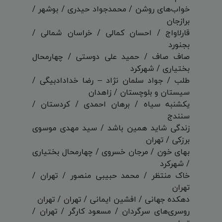
خواب‌های روشن / محمدجواد حیدری / بوشهر /
برازجان
قارلاواج / احسان کمالی / خراسان شمالی /
بجنورد
صاف صاف / حمید علی دوستی / چهارمحال
بختیاری / شهرکرد
طلب / جواد سلمان نژاد – رضا خدادادبیگی /
سیستان و بلوچستان / زاهدان
یکشنبه سیاه / برهان احمدی / کردستان /
سنندج
زندگی شاید همین باشد / سید مهدی موسوی
برزکی / تهران
بهای خون / مرجان خسروی / چهارمحال بختیاری
/ شهرکرد
خاک منتظر / محمد حبیبی منصور / تهران /
تهران
دهکده جهانی / افشین ایمانی / تهران / تهران
روسری‌های سرگردان / مسعود کارگر / تهران /