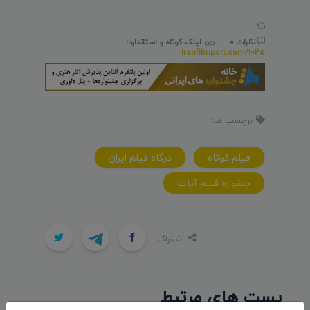
نظرات 0
لینک کوتاه و استاندارد:
iranfilmport.com/1045
برچسب ها:
فيلم کوتاه
درگاه فيلم ايران
جشواره فيلم آيات
اشتراک:
پست های مرتبط