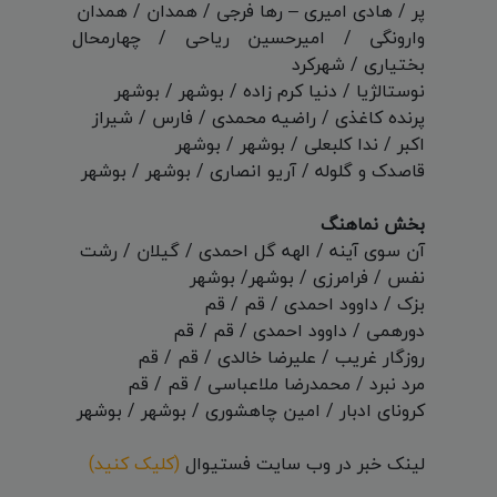
پر / هادی امیری – رها فرجی / همدان / همدان
وارونگی / امیرحسین ریاحی / چهارمحال
بختیاری / شهرکرد
نوستالژیا / دنیا کرم زاده / بوشهر / بوشهر
پرنده کاغذی / راضیه محمدی / فارس / شیراز
اکبر / ندا کلبعلی / بوشهر / بوشهر
قاصدک و گلوله / آریو انصاری / بوشهر / بوشهر
بخش نماهنگ
آن سوی آینه / الهه گل احمدی / گیلان / رشت
نفس / فرامرزی / بوشهر/ بوشهر
بزک / داوود احمدی / قم / قم
دورهمی / داوود احمدی / قم / قم
روزگار غریب / علیرضا خالدی / قم / قم
مرد نبرد / محمدرضا ملاعباسی / قم / قم
کرونای ادبار / امین چاهشوری / بوشهر / بوشهر
لینک خبر در وب سایت فستیوال
(کلیک کنید)