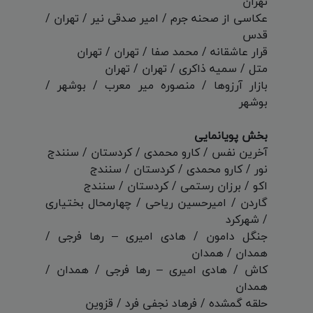
تهران
عکاسی از صحنه جرم / امیر صدقی نیر / تهران /
قدس
قرار عاشقانه / محمد صفا / تهران / تهران
متل / سمیه ذاکری / تهران / تهران
بازار آرزوها / منصوره میر معرب / بوشهر /
بوشهر
بخش پویانمایی
آخرین نفس / کارو محمدی / کردستان / سنندج
نور / کارو محمدی / کردستان / سنندج
اکو / برزان رستمی / کردستان / سنندج
گاردن / امیرحسین ریاحی / چهارمحال بختیاری
/ شهرکرد
جنگل دامون / هادی امیری – رها فرجی /
همدان / همدان
کاش / هادی امیری – رها فرجی / همدان /
همدان
حلقه گمشده / فرهاد نجفی فرد / قزوین