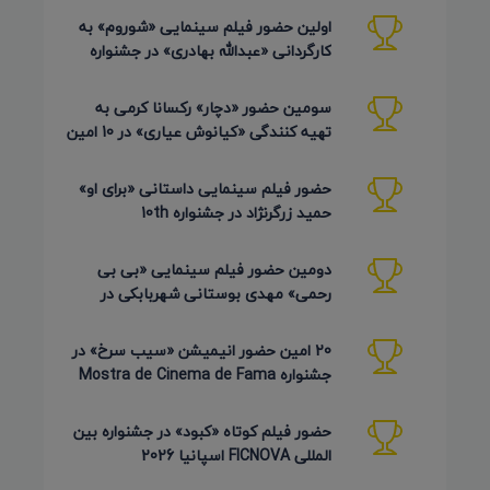
اولین حضور فیلم سینمایی «شوروم» به
کارگردانی «عبدالله بهادری» در جشنواره
AZIMUTH روسیه 2026
سومین حضور «دچار» رکسانا کرمی به
تهیه کنندگی «کیانوش عیاری» در 10 امین
دوره Pembroke Taparelli
حضور فیلم سینمایی داستانی «برای او»
حمید زرگرنژاد در جشنواره 10th
Pembroke Taparelli آمریکا
دومین حضور فیلم سینمایی «بی بی
رحمی» مهدی بوستانی شهربابکی در
جشنواره Pembroke Taparelli آمریکا
20 امین حضور انیمیشن «سیب سرخ» در
جشنواره Mostra de Cinema de Fama
برزیل 2026
حضور فیلم کوتاه «کبود» در جشنواره بین
المللی FICNOVA اسپانیا 2026