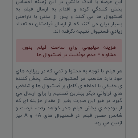
اين عرصه با اندک دانشي در اين زمينه احساس
پخش کنندگي کرده و اقدام به ارسال فيلم به
فستيوال ها مي کنند و پس از مدتي با ناراحتي
بسيار بيان مي کنند که از ارسال فيلمشان به تعداد
زيادي فستيوال نتيجه نگرفته اند.
هزينه ميليوني براي ساخت فيلم بدون
مشاوره = عدم موفقيت در فستيوال ها
هر فيلم با توجه به محتوا و تمي که در زيرلايه هاي
خود دارد مناسب هر فستيوالي نيست. پخش کننده
ي حقيقي با احاطه ي کامل بر فستيوال ها و شاخص
هاي فراواني ديگر بهترين تصميم را براي ارسال مي
گيرد. در غير اين صورت بغير از مقدار هزينه اي که
از بودجه ي پخش فيلم هدر خواهد رفت، فرصت و
شانس حضور فيلم در فستيوال هاي A+ و A نيز
ازبين مي رود.