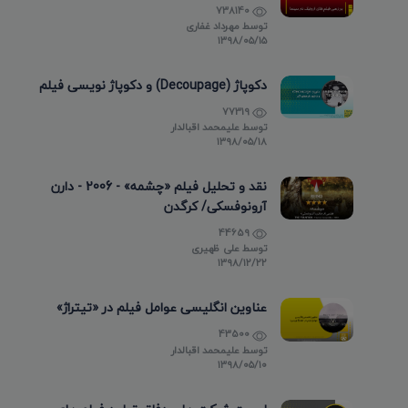
738140
توسط
مهرداد غفاری
۱۳۹۸/۰۵/۱۵
دکوپاژ (Decoupage) و دکوپاژ نویسی فیلم
77319
توسط
علیمحمد اقبالدار
۱۳۹۸/۰۵/۱۸
نقد و تحلیل فیلم «چشمه» - 2006 - دارن
آرونوفسکی/ کرگدن
44659
توسط
علی ظهیری
۱۳۹۸/۱۲/۲۲
عناوین انگلیسی عوامل فیلم در «تیتراژ»
43500
توسط
علیمحمد اقبالدار
۱۳۹۸/۰۵/۱۰