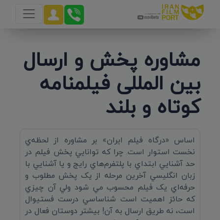
مشاوره پخش و ارسال
بین المللی فیلمنامه
کوتاه و بلند
اساس «درگاه فيلم ايران» بر مشاوره از لحظه‌ي
نخست استوار است. چرا که توانايي پخش فيلم در
حد آشنايي ابتداي با پلتفرم‌هاي رايج و يا آشنايي با
زبان انگليسي آخرين مرحله از يک پخش مطلوب و
حرفه‌اي يک فيلم محسوب مي شود ولي آن چيزي
که حائز اهميت است شناساسي درست فستيوال
است، نه طريق ارسال به آن! بيشتر دوستان فعال در