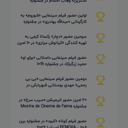
اسکرین» وهاب احشام در جشنواره
Pembroke Taparelli آمریکا 2026
اولین حضور فیلم سینمایی «شوروم» به
کارگردانی «عبدالله بهادری» در جشنواره
AZIMUTH روسیه 2026
سومین حضور «دچار» رکسانا کرمی به
تهیه کنندگی «کیانوش عیاری» در 10 امین
دوره Pembroke Taparelli
حضور فیلم سینمایی داستانی «برای او»
حمید زرگرنژاد در جشنواره 10th
Pembroke Taparelli آمریکا
دومین حضور فیلم سینمایی «بی بی
رحمی» مهدی بوستانی شهربابکی در
جشنواره Pembroke Taparelli آمریکا
20 امین حضور انیمیشن «سیب سرخ» در
جشنواره Mostra de Cinema de Fama
برزیل 2026
حضور فیلم کوتاه «کبود» در جشنواره بین
المللی FICNOVA اسپانیا 2026