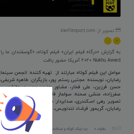
تصویر از: iranfilmport.com
-
+
2020 Nukhu Award آمریکا حضور یافت.
عوامل این فیلم کوتاه عبارتند از: تهیه کننده: انجمن سینما
رضایان، نویسنده: مجتبی رستم پور، بازیگران: طاهره شریفی
حسن فرزین، علی فخار، مشـاور هنرى: محسـن دانشور، بر
صفرزاده، منشى صحنه: سولماز فارسیان، عكاس: احسان اطمی
تصویـر: رهى اسـكندرى، صدابردار: مجتبى مقدم، دسـتیار صد
رضایان، گریمور: فرشـاد تندنویـس، دستیار گریم: زیبا جلودار.
نظرات 0
لینک کوتاه و استاندارد:
iranfilmport.com/752