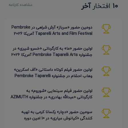
10
افتخار
آخر
مشاهده کارنامه
دومین حضور «سرباز» آرش شراهی در Pembroke
Taparelli Arts and Film Festival آمریکا 2026
اولین حضور «ما» به کارگردانی «خسرو شیری» در
جشنواره Pembroke Taparelli Arts آمریکا 2026
اولین حضور فیلم کوتاه داستانی «آف اسکرین»
وهاب احشام در جشنواره Pembroke Taparelli
آمریکا 2026
اولین حضور فیلم سینمایی «شوروم» به
کارگردانی «عبدالله بهادری» در جشنواره AZIMUTH
روسیه 2026
سومین حضور «دچار» رکسانا کرمی به تهیه
کنندگی «کیانوش عیاری» در 10 امین دوره
Pembroke Taparelli