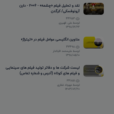
نقد و تحلیل فیلم «چشمه» - 2006 - دارن
آرونوفسکی/ کرگدن
44653
توسط
علی ظهیری
۱۳۹۸/۱۲/۲۲
عناوین انگلیسی عوامل فیلم در «تیتراژ»
43498
توسط
علیمحمد اقبالدار
۱۳۹۸/۰۵/۱۰
لیست شرکت ها و دفاتر تولید فیلم های سینمایی
و فیلم های کوتاه (آدرس و شماره تماس)
33851
توسط
مهرداد غفاری
۱۴۰۳/۰۲/۲۰