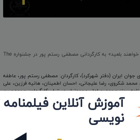
به گزارش «درگاه فیلم ایران» فیلم کوتاه، «گوسفندان ما را خواهند بلعید» به کارگردانی مصطفی رستم پور در جشنواره The
ی جوان ایران (دفتر شهرکرد)، کارگردان: مصطفی رستم پور، عاطفه
، محمد شکروی، رضا علیجانی، احسان اطمینان، هانیه فرزین، علی
نامه ریز: محمد صادق محمدنیا، دستیار كارگردان: محمدحسن
آموزش آنلاین فیلمنامه
نان‌، مترجم: حامد آشفته، تصویربردار: میلاد خدر، دسـتیار
ا: مجتبى حقیقى، طـراح لباس: داریوش واحدى، مدیر صحنه: جعفـر
نویسی