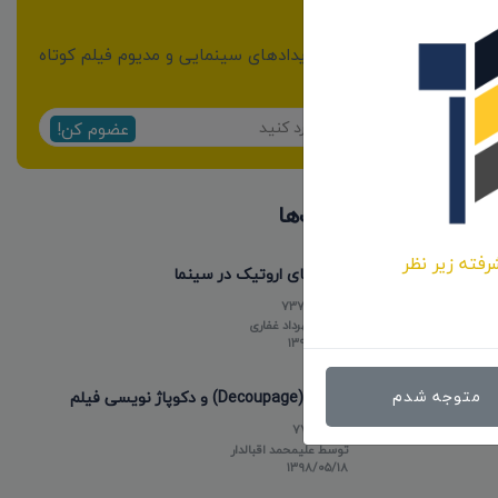
خبرنامه
از مهمترین اخبار و رویدادهای سینمایی و مدیوم فیلم کوتاه
مطلع شوید:
عضوم کن!
پر بازدیدترین پست‌ها
رفته زیر نظر
فیلم های اروتیک در سینما
737863
توسط
مهرداد غفاری
۱۳۹۸/۰۵/۱۵
متوجه شدم
دکوپاژ (Decoupage) و دکوپاژ نویسی فیلم
77314
توسط
علیمحمد اقبالدار
۱۳۹۸/۰۵/۱۸