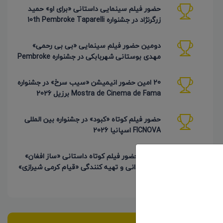
حضور فیلم سینمایی داستانی «برای او» حمید
زرگرنژاد در جشنواره 10th Pembroke Taparelli
آمریکا
دومین حضور فیلم سینمایی «بی بی رحمی»
مهدی بوستانی شهربابکی در جشنواره Pembroke
Taparelli آمریکا
20 امین حضور انیمیشن «سیب سرخ» در جشنواره
Mostra de Cinema de Fama برزیل 2026
حضور فیلم کوتاه «کبود» در جشنواره بین المللی
FICNOVA اسپانیا 2026
4 امین حضور فیلم کوتاه داستانی «ساز افغان»
به کارگردانی و تهیه کنندگی «قیام کرمی شیرازی»