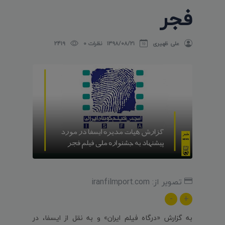
فجر
علی ظهیری
۱۳۹۸/۰۸/۲۱
نظرات 0
2419
تصویر از: iranfilmport.com
-
+
به گزارش «درگاه فیلم ایران» و به نقل از ایسفا، در