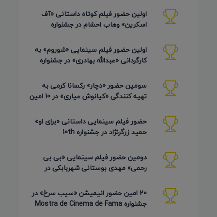
اولین حضور فیلم کوتاه داستانی «آف
اسکرین» وهاب احشام در جشنواره
Pembroke Taparelli آمریکا 2026
اولین حضور فیلم سینمایی «شوروم» به
کارگردانی «عبدالله بهادری» در جشنواره
AZIMUTH روسیه 2026
سومین حضور «دچار» رکسانا کرمی به
تهیه کنندگی «کیانوش عیاری» در 10 امین
دوره Pembroke Taparelli
حضور فیلم سینمایی داستانی «برای او»
حمید زرگرنژاد در جشنواره 10th
Pembroke Taparelli آمریکا
دومین حضور فیلم سینمایی «بی بی
رحمی» مهدی بوستانی شهربابکی در
جشنواره Pembroke Taparelli آمریکا
20 امین حضور انیمیشن «سیب سرخ» در
جشنواره Mostra de Cinema de Fama
برزیل 2026