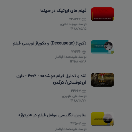
فیلم های اروتیک در سینما
738227
توسط
مهرداد غفاری
۱۳۹۸/۰۵/۱۵
دکوپاژ (Decoupage) و دکوپاژ نویسی فیلم
77326
توسط
علیمحمد اقبالدار
۱۳۹۸/۰۵/۱۸
نقد و تحلیل فیلم «چشمه» - 2006 - دارن
آرونوفسکی/ کرگدن
44663
توسط
علی ظهیری
۱۳۹۸/۱۲/۲۲
عناوین انگلیسی عوامل فیلم در «تیتراژ»
43503
توسط
علیمحمد اقبالدار