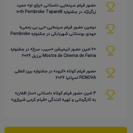
حضور فیلم سینمایی داستانی «برای او» حمید
زرگرنژاد در جشنواره 10th Pembroke Taparelli
آمریکا
دومین حضور فیلم سینمایی «بی بی رحمی»
مهدی بوستانی شهربابکی در جشنواره Pembroke
Taparelli آمریکا
20 امین حضور انیمیشن «سیب سرخ» در جشنواره
Mostra de Cinema de Fama برزیل 2026
حضور فیلم کوتاه «کبود» در جشنواره بین المللی
FICNOVA اسپانیا 2026
4 امین حضور فیلم کوتاه داستانی «ساز افغان»
به کارگردانی و تهیه کنندگی «قیام کرمی شیرازی»