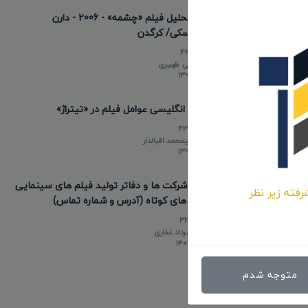
نقد و تحلیل فیلم «چشمه» - 2006 - دارن
آرونوفسکی/ کرگدن
44620
توسط
علی ظهیری
۱۳۹۸/۱۲/۲۲
عناوین انگلیسی عوامل فیلم در «تیتراژ»
43478
توسط
علیمحمد اقبالدار
۱۳۹۸/۰۵/۱۰
لیست شرکت ها و دفاتر تولید فیلم های سینمایی
رفته زیر نظر
و فیلم های کوتاه (آدرس و شماره تماس)
33799
توسط
مهرداد غفاری
۱۴۰۳/۰۲/۲۰
متوجه شدم