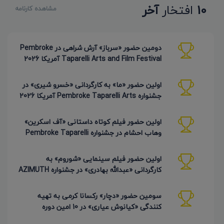
10
افتخار
آخر
مشاهده کارنامه
دومین حضور «سرباز» آرش شراهی در Pembroke
Taparelli Arts and Film Festival آمریکا 2026
اولین حضور «ما» به کارگردانی «خسرو شیری» در
جشنواره Pembroke Taparelli Arts آمریکا 2026
اولین حضور فیلم کوتاه داستانی «آف اسکرین»
وهاب احشام در جشنواره Pembroke Taparelli
آمریکا 2026
اولین حضور فیلم سینمایی «شوروم» به
کارگردانی «عبدالله بهادری» در جشنواره AZIMUTH
روسیه 2026
سومین حضور «دچار» رکسانا کرمی به تهیه
کنندگی «کیانوش عیاری» در 10 امین دوره
Pembroke Taparelli