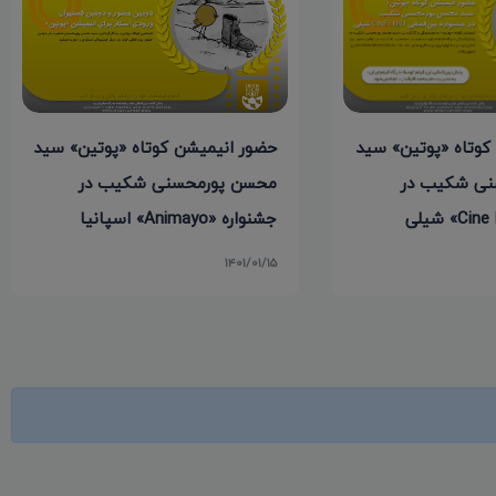
کوتاه «پوتین» سید
حضور انیمیشن کوتاه «پوتین» سید
نی شکیب در
محسن پورمحسنی شکیب در
جشنواره «Animayo» اسپانیا
۱۴۰۱/۰۱/۱۵