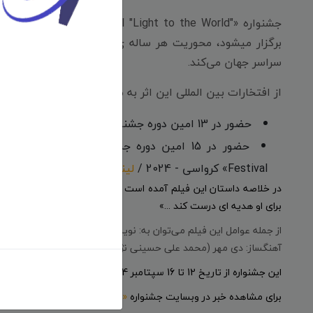
برگزار میشود، محوریت هر ساله ی خود را نگاه به کودکان و 
سراسر جهان می‌کند.
از افتخارات بین المللی این اثر به موارد زیر میتوان اشاره کرد:
حضور در 13 امین دوره جشنواره بین المللی «Tracce cinematografiche Film Fest» ایتالیا - 2024 /
حضور در 
Festival» کرواسی - 2024 /
لینک خبر
در خلاصه داستان این فیلم آمده است که: «دخترکی تنها، شوق به دنی
برای او هدیه ای درست کند ...»
از جمله عوامل این فیلم می‌توان به: نویسنده، کارگردان و تهیه‌کننده
آهنگساز: دی مهر (محمد علی حسینی نژاد )، طراح پوستر: حسین آقامح
این جشنواره از تاریخ 12 تا 16 سپتامبر 2024 برگزار خواهد شد.
برای مشاهده خبر در وبسایت جشنواره
«اینجا»
کلیک کنید.