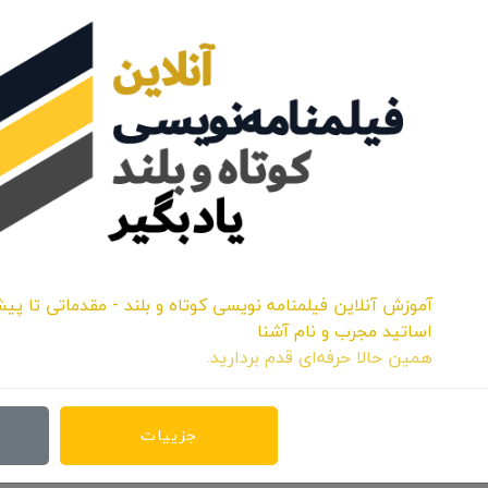
جشنواره «"International Youth Film Festival "Light to the World» که هر ساله در روسیه به دبیری «Evgeny Glazunov»
نوجوانان قرار داده و اقدام به پذیرش فیلم ها در این حوزه از
لینک خبر
15 امین دوره جشنواره بین المللی «VAFI & RAFI - International Children and Youth Animation Film
ا آمدن خواهرش را دارد. او را در رویا هایش تصور می کند و در تلاش است
آموزش آنلاین فیلمنامه نویسی کوتاه و بلند - مقدماتی تا پیش
اساتید مجرب و نام آشنا
همین حالا حرفه‌ای قدم بردارید.
: حسین آقامحمدی، صداگذار: فرهاد میر محمد صادقی، انیماتور: مینا محمودی،
مدی، سرمایه گذار: مرکز گسترش سینمای مستند و تجربی اشاره کرد.
جزییات