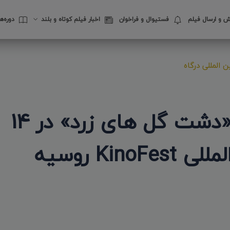
 و ارسال فیلم
فستیوال‌ و فراخوان
اخبار فیلم کوتاه و بلند
دوره‌
 المللی درگاه
سومین حضور انیمیشن «دشت گل های زرد» در 14
امین دوره جشنواره بین المللی KinoFest روسیه