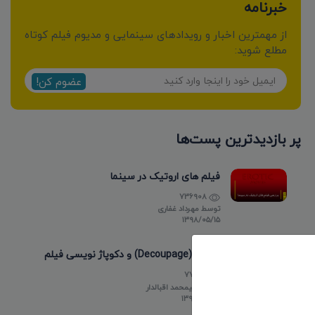
خبرنامه
از مهمترین اخبار و رویدادهای سینمایی و مدیوم فیلم کوتاه
مطلع شوید:
عضوم کن!
پر بازدیدترین پست‌ها
فیلم های اروتیک در سینما
736908
توسط
مهرداد غفاری
۱۳۹۸/۰۵/۱۵
دکوپاژ (Decoupage) و دکوپاژ نویسی فیلم
77299
توسط
علیمحمد اقبالدار
۱۳۹۸/۰۵/۱۸